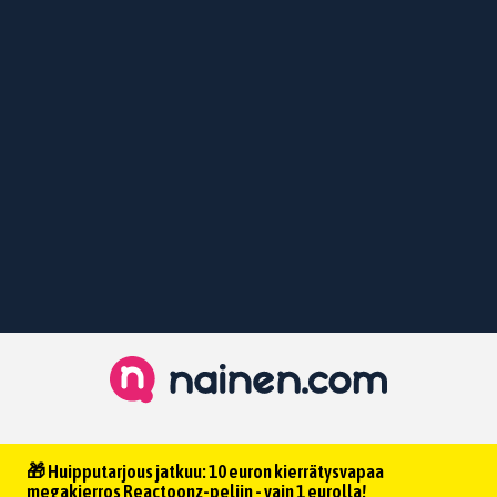
🎁 Huipputarjous jatkuu: 10 euron kierrätysvapaa
megakierros Reactoonz-peliin - vain 1 eurolla!