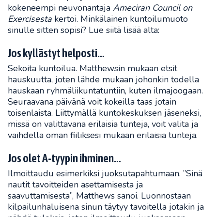
kokeneempi neuvonantaja
Ameciran Council on
Exercisesta
kertoi. Minkälainen kuntoilumuoto
sinulle sitten sopisi? Lue siitä lisää alta:
Jos kyllästyt helposti…
Sekoita kuntoilua. Matthewsin mukaan etsit
hauskuutta, joten lähde mukaan johonkin todella
hauskaan ryhmäliikuntatuntiin, kuten ilmajoogaan.
Seuraavana päivänä voit kokeilla taas jotain
toisenlaista. Liittymällä kuntokeskuksen jäseneksi,
missä on valittavana erilaisia tunteja, voit valita ja
vaihdella oman fiiliksesi mukaan erilaisia tunteja.
Jos olet A-tyypin ihminen…
Ilmoittaudu esimerkiksi juoksutapahtumaan. ”Sinä
nautit tavoitteiden asettamisesta ja
saavuttamisesta”, Matthews sanoi. Luonnostaan
kilpailunhaluisena sinun täytyy tavoitella jotakin ja