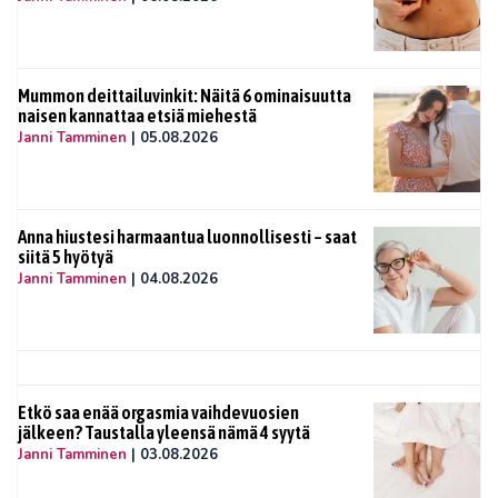
Mummon deittailuvinkit: Näitä 6 ominaisuutta
naisen kannattaa etsiä miehestä
Janni Tamminen
|
05.08.2026
Anna hiustesi harmaantua luonnollisesti – saat
siitä 5 hyötyä
Janni Tamminen
|
04.08.2026
Etkö saa enää orgasmia vaihdevuosien
jälkeen? Taustalla yleensä nämä 4 syytä
Janni Tamminen
|
03.08.2026