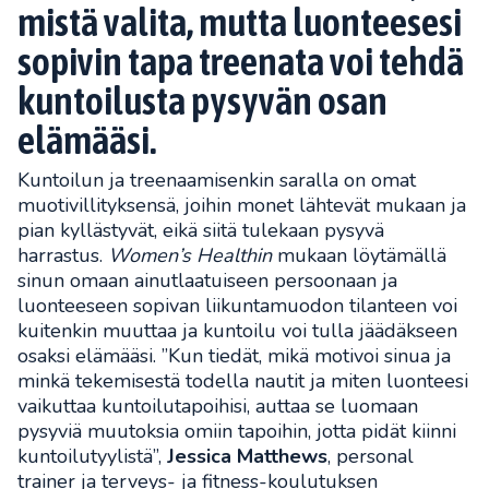
mistä valita, mutta luonteesesi
sopivin tapa treenata voi tehdä
kuntoilusta pysyvän osan
elämääsi.
Kuntoilun ja treenaamisenkin saralla on omat
muotivillityksensä, joihin monet lähtevät mukaan ja
pian kyllästyvät, eikä siitä tulekaan pysyvä
harrastus.
Women’s Healthin
mukaan löytämällä
sinun omaan ainutlaatuiseen persoonaan ja
luonteeseen sopivan liikuntamuodon tilanteen voi
kuitenkin muuttaa ja kuntoilu voi tulla jäädäkseen
osaksi elämääsi. ”Kun tiedät, mikä motivoi sinua ja
minkä tekemisestä todella nautit ja miten luonteesi
vaikuttaa kuntoilutapoihisi, auttaa se luomaan
pysyviä muutoksia omiin tapoihin, jotta pidät kiinni
kuntoilutyylistä”,
Jessica Matthews
, personal
trainer ja terveys- ja fitness-koulutuksen