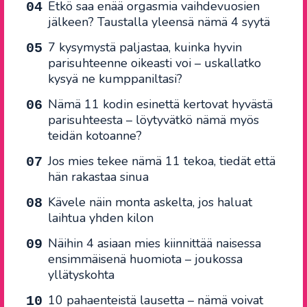
Etkö saa enää orgasmia vaihdevuosien
jälkeen? Taustalla yleensä nämä 4 syytä
7 kysymystä paljastaa, kuinka hyvin
parisuhteenne oikeasti voi – uskallatko
kysyä ne kumppaniltasi?
Nämä 11 kodin esinettä kertovat hyvästä
parisuhteesta – löytyvätkö nämä myös
teidän kotoanne?
Jos mies tekee nämä 11 tekoa, tiedät että
hän rakastaa sinua
Kävele näin monta askelta, jos haluat
laihtua yhden kilon
Näihin 4 asiaan mies kiinnittää naisessa
ensimmäisenä huomiota – joukossa
yllätyskohta
10 pahaenteistä lausetta – nämä voivat