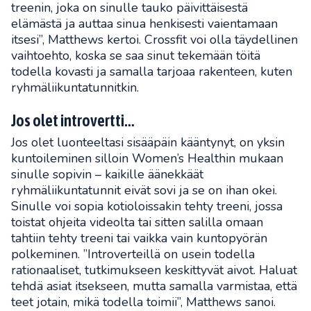
treenin, joka on sinulle tauko päivittäisestä
elämästä ja auttaa sinua henkisesti vaientamaan
itsesi”, Matthews kertoi. Crossfit voi olla täydellinen
vaihtoehto, koska se saa sinut tekemään töitä
todella kovasti ja samalla tarjoaa rakenteen, kuten
ryhmäliikuntatunnitkin.
Jos olet introvertti…
Jos olet luonteeltasi sisääpäin kääntynyt, on yksin
kuntoileminen silloin Women’s Healthin mukaan
sinulle sopivin – kaikille äänekkäät
ryhmäliikuntatunnit eivät sovi ja se on ihan okei.
Sinulle voi sopia kotioloissakin tehty treeni, jossa
toistat ohjeita videolta tai sitten salilla omaan
tahtiin tehty treeni tai vaikka vain kuntopyörän
polkeminen. ”Introverteillä on usein todella
rationaaliset, tutkimukseen keskittyvät aivot. Haluat
tehdä asiat itsekseen, mutta samalla varmistaa, että
teet jotain, mikä todella toimii”, Matthews sanoi.