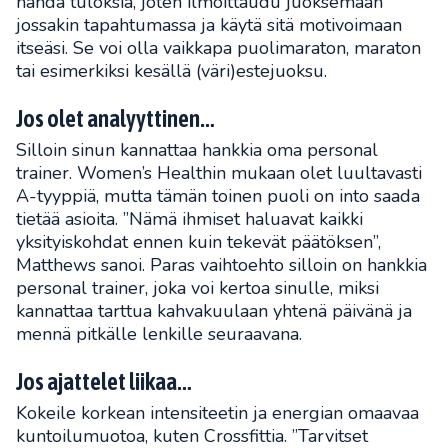
nähdä tuloksia, joten ilmoittaudu juoksemaan
jossakin tapahtumassa ja käytä sitä motivoimaan
itseäsi. Se voi olla vaikkapa puolimaraton, maraton
tai esimerkiksi kesällä (väri)estejuoksu.
Jos olet analyyttinen…
Silloin sinun kannattaa hankkia oma personal
trainer. Women’s Healthin mukaan olet luultavasti
A-tyyppiä, mutta tämän toinen puoli on into saada
tietää asioita. ”Nämä ihmiset haluavat kaikki
yksityiskohdat ennen kuin tekevät päätöksen”,
Matthews sanoi. Paras vaihtoehto silloin on hankkia
personal trainer, joka voi kertoa sinulle, miksi
kannattaa tarttua kahvakuulaan yhtenä päivänä ja
mennä pitkälle lenkille seuraavana.
Jos ajattelet liikaa…
Kokeile korkean intensiteetin ja energian omaavaa
kuntoilumuotoa, kuten Crossfittia. ”Tarvitset