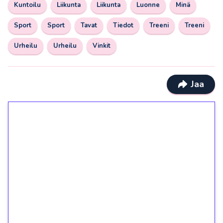
Kuntoilu
Liikunta
Liikunta
Luonne
Minä
Sport
Sport
Tavat
Tiedot
Treeni
Treeni
Urheilu
Urheilu
Vinkit
Jaa
1€ = 10€ arvosta
ilmaiskierroksia ilman
kierrätystä!
Talleta 1€
Saat heti 50 ilmaiskierrosta Tuohi 1000 -
peliin (arvo 0,20€ per kierros)!
Ei kierrätysvaatimusta!