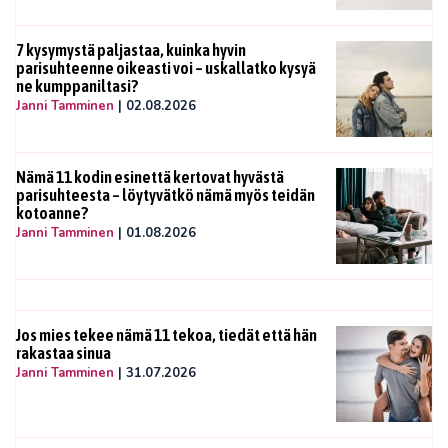
7 kysymystä paljastaa, kuinka hyvin
parisuhteenne oikeasti voi – uskallatko kysyä
ne kumppaniltasi?
Janni Tamminen
|
02.08.2026
Nämä 11 kodin esinettä kertovat hyvästä
parisuhteesta – löytyvätkö nämä myös teidän
kotoanne?
Janni Tamminen
|
01.08.2026
Jos mies tekee nämä 11 tekoa, tiedät että hän
rakastaa sinua
Janni Tamminen
|
31.07.2026