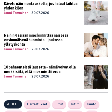
Kävele näin monta askelta, jos haluat laihtua
yhden kilon
Janni Tamminen
|
30.07.2026
Näihin 4 asiaan mies kiinnittää naisessa
ensimmäisenä huomiota – joukossa
yllätyskohta
Janni Tamminen
|
29.07.2026
10 pahaenteistä lausetta – nämä voivat olla
merkki siitä, että mies miettii eroa
Janni Tamminen
|
28.07.2026
AIHEET
Harrastukset
Jutut
Jutut
Kunto