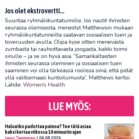
Jos olet ekstrovertti…
Suuntaa ryhmäliikuntatunnille. Jos nautit ihmisten
seurassa olemisesta, menestyt Matthewsin mukaan
ryhmäliikuntatunneilta saatavan sosiaalisen tuen ja
toveruuden avulla. Olipa kyse sitten menevästä
zumbasta tai rauhoittavasta joogasta, kaikki toimii
sinulle – ja se on hyvä asia. ”Samankaltaisten
ihmisten seurassa oleminen ja sosiaalisen tuen
saaminen voi olla tärkeässä roolissa siinä, että pidät
yllä valitsemaasi kuntoilumuota”, Matthews kertoi.
Lähde:
Women’s Health
LUE MYÖS:
Haluatko pudottaa painoa? Tee tätä asiaa
kaksi kertaa viikossa 10 minuutin ajan
Janni Tamminen
|
06.08.2026