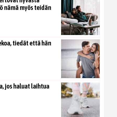
ertovat hyvästä
kö nämä myös teidän
koa, tiedät että hän
, jos haluat laihtua