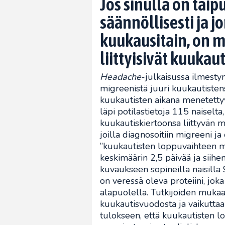
Jos sinulla on tai
säännöllisesti ja j
kuukausitain, on m
liittyisivät kuukaut
Headache
-julkaisussa ilmest
migreenistä juuri kuukautistens
kuukautisten aikana menetettyy
läpi potilastietoja 115 naiselta
kuukautiskiertoonsa liittyvän m
joilla diagnosoitiin migreeni ja
”kuukautisten loppuvaihteen mi
keskimäärin 2,5 päivää ja siihe
kuvaukseen sopineilla naisilla 93
on veressä oleva proteiini, joka
alapuolella. Tutkijoiden mukaa
kuukautisvuodosta ja vaikuttaa v
tulokseen, että kuukautisten l