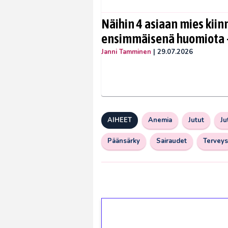
Näihin 4 asiaan mies kiin
ensimmäisenä huomiota –
Janni Tamminen
|
29.07.2026
AIHEET
Anemia
Jutut
Ju
Päänsärky
Sairaudet
Terveys
1€ = 10€ arvosta 