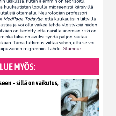
in laskussa, kuten aiemmin on teorisoitu.
ä kuukautisten lopulla migreenistä kärsivillä
utalisiä ottamalla. Neurologian professori
oi
MedPage Todaylle,
että kuukautisiin liittyillä
ustaa ja voi olla vaikea tehdä yleistyksiä niiden
kään on tiedetty, että naisilla anemian riski on
minkä takia on avuksi syödä paljon rautaa
ikaan. Tämä tutkimus viittaa siihen, että se voi
t taipuvainen migreeniin. Lähde:
Glamour
LUE MYÖS:
en – sillä on vaikutus,