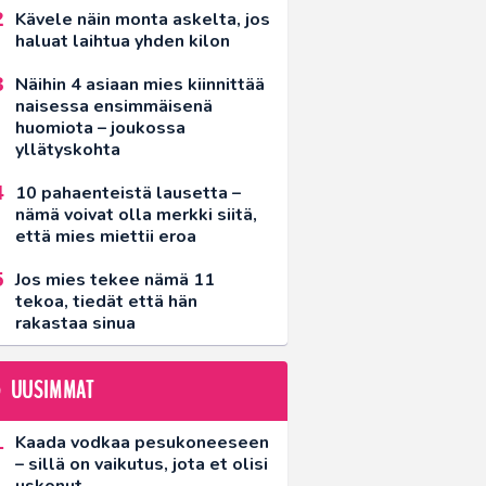
Kävele näin monta askelta, jos
haluat laihtua yhden kilon
Näihin 4 asiaan mies kiinnittää
naisessa ensimmäisenä
huomiota – joukossa
yllätyskohta
10 pahaenteistä lausetta –
nämä voivat olla merkki siitä,
että mies miettii eroa
Jos mies tekee nämä 11
tekoa, tiedät että hän
rakastaa sinua
UUSIMMAT
Kaada vodkaa pesukoneeseen
– sillä on vaikutus, jota et olisi
uskonut