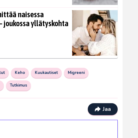
nittää naisessa
 joukossa yllätyskohta
tut
Keho
Kuukautiset
Migreeni
Tutkimus
Jaa
ilmaiskierroksia ilman