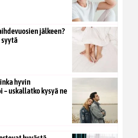
aihdevuosien jälkeen?
 syytä
inka hyvin
i – uskallatko kysyä ne