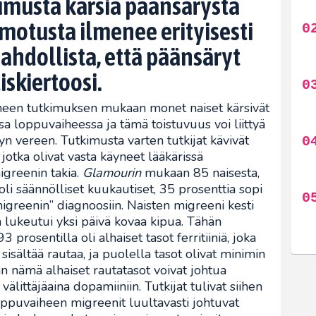
pumusta kärsiä päänsärystä
omotusta ilmenee erityisesti
ahdollista, että päänsäryt
iskiertoosi.
yneen tutkimuksen mukaan monet naiset kärsivät
a loppuvaiheessa ja tämä toistuvuus voi liittyä
n vereen. Tutkimusta varten tutkijat kävivät
, jotka olivat vasta käyneet lääkärissä
igreenin takia.
Glamourin
mukaan 85 naisesta,
 oli säännölliset kuukautiset, 35 prosenttia sopi
greenin” diagnoosiin. Naisten migreeni kesti
n lukeutui yksi päivä kovaa kipua. Tähän
 prosentilla oli alhaiset tasot ferritiiniä, joka
 sisältää rautaa, ja puolella tasot olivat minimin
n nämä alhaiset rautatasot voivat johtua
älittäjäaina dopamiiniin. Tutkijat tulivat siihen
oppuvaiheen migreenit luultavasti johtuvat