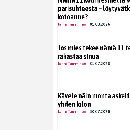
Nämä 11 kodin esinettä k
parisuhteesta – löytyvät
kotoanne?
Janni Tamminen
|
01.08.2026
Jos mies tekee nämä 11 te
rakastaa sinua
Janni Tamminen
|
31.07.2026
Kävele näin monta askelta
yhden kilon
Janni Tamminen
|
30.07.2026