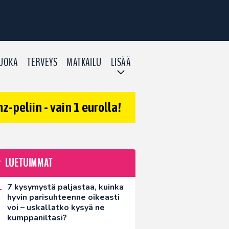
UOKA
TERVEYS
MATKAILU
LISÄÄ
-peliin - vain 1 eurolla!
LUETUIMMAT
7 kysymystä paljastaa, kuinka
hyvin parisuhteenne oikeasti
voi – uskallatko kysyä ne
kumppaniltasi?