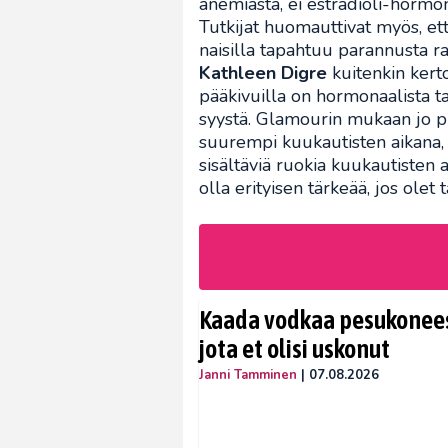
anemiasta, ei estradioli-hormon
Tutkijat huomauttivat myös, ett
naisilla tapahtuu parannusta ra
Kathleen
Digre
kuitenkin kert
pääkivuilla on hormonaalista ta
syystä. Glamourin mukaan jo pit
suurempi kuukautisten aikana, 
sisältäviä ruokia kuukautisten a
olla erityisen tärkeää, jos ole
Kaada vodkaa pesukoneese
jota et olisi uskonut
Janni Tamminen
|
07.08.2026