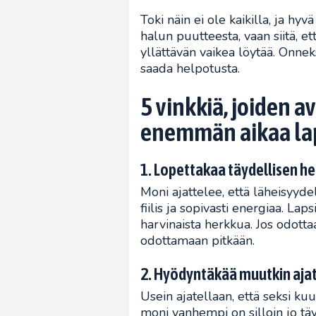
Toki näin ei ole kaikilla, ja hy
halun puutteesta, vaan siitä, et
yllättävän vaikea löytää. Onnek
saada helpotusta.
5 vinkkiä, joiden av
enemmän aikaa lap
1. Lopettakaa täydellisen 
Moni ajattelee, että läheisyydelle
fiilis ja sopivasti energiaa. La
harvinaista herkkua. Jos odottaa
odottamaan pitkään.
2. Hyödyntäkää muutkin ajat 
Usein ajatellaan, että seksi k
moni vanhempi on silloin jo täy