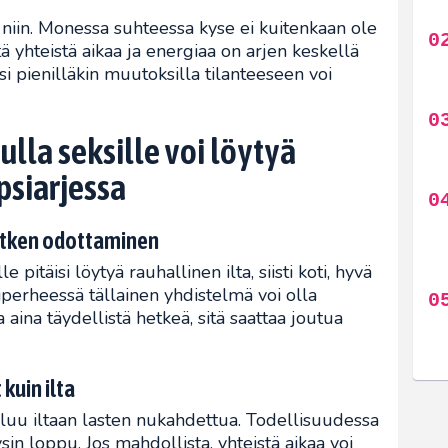
vä niin. Monessa suhteessa kyse ei kuitenkaan ole
tä yhteistä aikaa ja energiaa on arjen keskellä
si pienilläkin muutoksilla tilanteeseen voi
ulla seksille voi löytyä
siarjessa
hetken odottaminen
 pitäisi löytyä rauhallinen ilta, siisti koti, hyvä
psiperheessä tällainen yhdistelmä voi olla
 aina täydellistä hetkeä, sitä saattaa joutua
kuin ilta
uuluu iltaan lasten nukahdettua. Todellisuudessa
sin loppu. Jos mahdollista, yhteistä aikaa voi