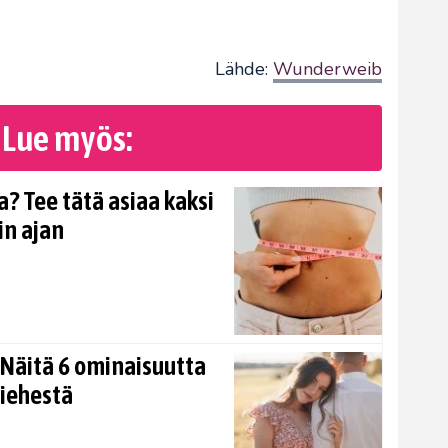
Lähde:
Wunderweib
Lue myös:
? Tee tätä asiaa kaksi
in ajan
Näitä 6 ominaisuutta
miehestä