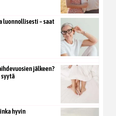
 luonnollisesti – saat
aihdevuosien jälkeen?
 syytä
inka hyvin