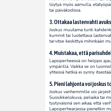
löytyä myös aamulla, etätyöpäiv
tai päiväkodissa.
3. Ottakaa lastenvahti avuks
Joskus muutama tunti kahdenke
kummit tai luotettava lastenvaht
tarvitse keskittyä mihinkään mu
4. Muistakaa, että parisuhde
Lapsiperheessä on helppo ajautu
ympärillä. Vaikka se on luonnol
yhteisiä hetkiä ei synny itsestää
5. Pieni lahjonta voi joskus 
Joskus vanhemmille voi järjest
Suosikkielokuva, peliaika tai 
tyytyväisinä sen aikaa, että v
Lapsiperhearjessa pienetkin m