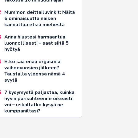
Mummon deittailuvinkit: Näitä
6 ominaisuutta naisen
kannattaa etsiä miehestä
Anna hiustesi harmaantua
luonnollisesti – saat siitä 5
hyötyä
Etkö saa enää orgasmia
vaihdevuosien jälkeen?
Taustalla yleensä nämä 4
syytä
7 kysymystä paljastaa, kuinka
hyvin parisuhteenne oikeasti
voi – uskallatko kysyä ne
kumppaniltasi?