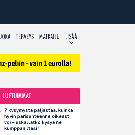
UOKA
TERVEYS
MATKAILU
LISÄÄ
-peliin - vain 1 eurolla!
LUETUIMMAT
7 kysymystä paljastaa, kuinka
hyvin parisuhteenne oikeasti
voi – uskallatko kysyä ne
kumppaniltasi?