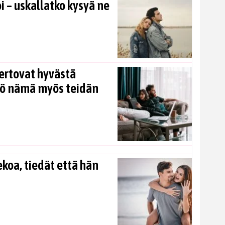
i – uskallatko kysyä ne
ertovat hyvästä
kö nämä myös teidän
koa, tiedät että hän