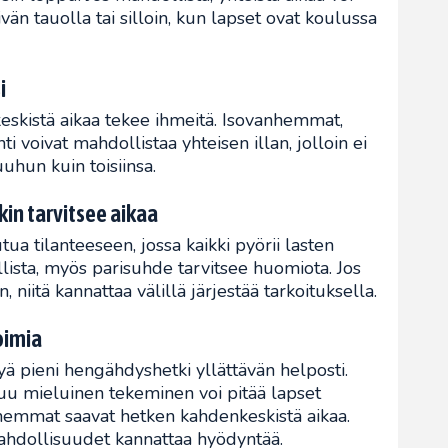
än tauolla tai silloin, kun lapset ovat koulussa
i
skistä aikaa tekee ihmeitä. Isovanhemmat,
i voivat mahdollistaa yhteisen illan, jolloin ei
uhun kuin toisiinsa.
kin tarvitsee aikaa
a tilanteeseen, jossa kaikki pyörii lasten
lista, myös parisuhde tarvitsee huomiota. Jos
n, niitä kannattaa välillä järjestää tarkoituksella.
toimia
yä pieni hengähdyshetki yllättävän helposti.
muu mieluinen tekeminen voi pitää lapset
anhemmat saavat hetken kahdenkeskistä aikaa.
ahdollisuudet kannattaa hyödyntää.