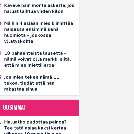
Kävele näin monta askelta, jos
haluat laihtua yhden kilon
Näihin 4 asiaan mies kiinnittää
naisessa ensimmäisenä
huomiota – joukossa
yllätyskohta
10 pahaenteistä lausetta –
nämä voivat olla merkki siitä,
että mies miettii eroa
Jos mies tekee nämä 11
tekoa, tiedät että hän
rakastaa sinua
UUSIMMAT
Haluatko pudottaa painoa?
Tee tätä asiaa kaksi kertaa
viikossa 10 minuutin ajan