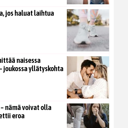
, jos haluat laihtua
nittää naisessa
 joukossa yllätyskohta
 – nämä voivat olla
ettii eroa