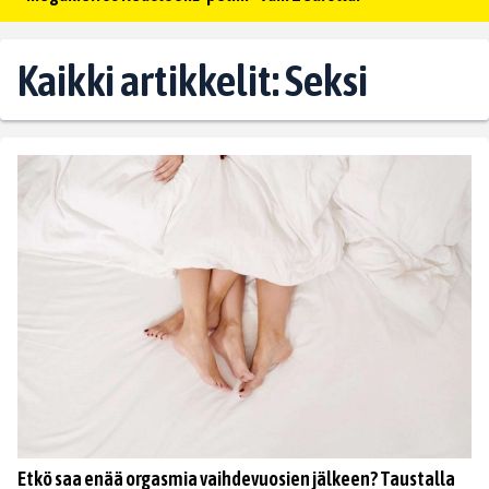
Kaikki artikkelit: Seksi
Etkö saa enää orgasmia vaihdevuosien jälkeen? Taustalla