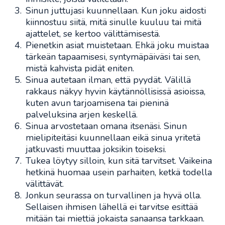
Sinun juttujasi kuunnellaan. Kun joku aidosti
kiinnostuu siitä, mitä sinulle kuuluu tai mitä
ajattelet, se kertoo välittämisestä.
Pienetkin asiat muistetaan. Ehkä joku muistaa
tärkeän tapaamisesi, syntymäpäiväsi tai sen,
mistä kahvista pidät eniten.
Sinua autetaan ilman, että pyydät. Välillä
rakkaus näkyy hyvin käytännöllisissä asioissa,
kuten avun tarjoamisena tai pieninä
palveluksina arjen keskellä.
Sinua arvostetaan omana itsenäsi. Sinun
mielipiteitäsi kuunnellaan eikä sinua yritetä
jatkuvasti muuttaa joksikin toiseksi.
Tukea löytyy silloin, kun sitä tarvitset. Vaikeina
hetkinä huomaa usein parhaiten, ketkä todella
välittävät.
Jonkun seurassa on turvallinen ja hyvä olla.
Sellaisen ihmisen lähellä ei tarvitse esittää
mitään tai miettiä jokaista sanaansa tarkkaan.