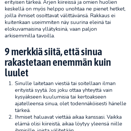
erityisen tärkeä. Arjen kiireissä ja omien huolien
keskellä on myös helppo unohtaa ne pienet hetket,
joilla ihmiset osoittavat välittävänsä. Rakkaus ei
kuitenkaan useimmiten näy suurina eleinä tai
elokuvamaisina yllätyksinä, vaan paljon
arkisemmilla tavoilla.
9 merkkiä siitä, että sinua
rakastetaan enemmän kuin
luulet
Sinulle laitetaan viestiä tai soitellaan ilman
erityistä syytä. Jos joku ottaa yhteyttä vain
kysyäkseen kuulumisia tai kertoakseen
ajatelleensa sinua, olet todennäköisesti hänelle
tärkeä.
Ihmiset haluavat viettää aikaa kanssasi. Vaikka
elämä olisi kiireistä, aikaa löytyy yleensä niille
ihmisille, joista välitetään.