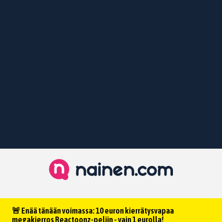
🚨 Enää tänään voimassa: 10 euron kierrätysvapaa
megakierros Reactoonz-peliin - vain 1 eurolla!