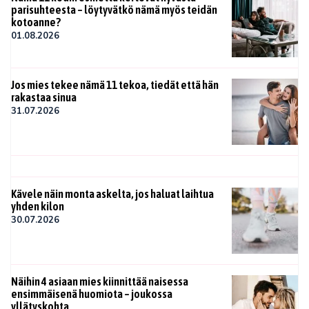
parisuhteesta – löytyvätkö nämä myös teidän
kotoanne?
01.08.2026
Jos mies tekee nämä 11 tekoa, tiedät että hän
rakastaa sinua
31.07.2026
Kävele näin monta askelta, jos haluat laihtua
yhden kilon
30.07.2026
Näihin 4 asiaan mies kiinnittää naisessa
ensimmäisenä huomiota – joukossa
yllätyskohta