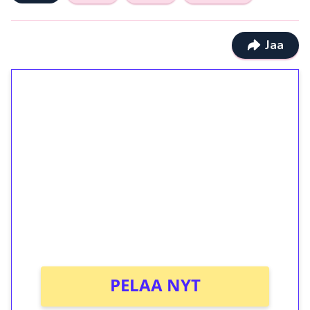
Jaa
1€ = 10€ arvosta
ilmaiskierroksia ilman
kierrätystä!
Talleta 1€
Saat heti 50 ilmaiskierrosta Tuohi 1000 -
peliin (arvo 0,20€ per kierros)!
Ei kierrätysvaatimusta!
PELAA NYT