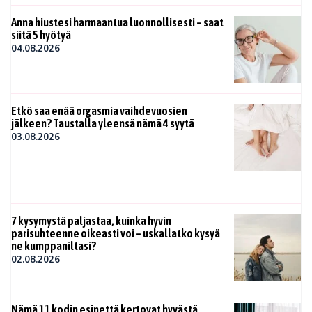
Anna hiustesi harmaantua luonnollisesti – saat
siitä 5 hyötyä
04.08.2026
Etkö saa enää orgasmia vaihdevuosien
jälkeen? Taustalla yleensä nämä 4 syytä
03.08.2026
7 kysymystä paljastaa, kuinka hyvin
parisuhteenne oikeasti voi – uskallatko kysyä
ne kumppaniltasi?
02.08.2026
Nämä 11 kodin esinettä kertovat hyvästä