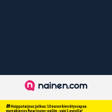
🎁 Huipputarjous jatkuu: 10 euron kierrätysvapaa
megakierros Reactoonz-peliin - vain 1 eurolla!