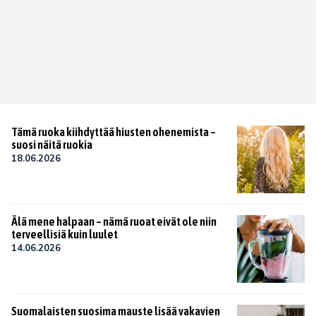
Tämä ruoka kiihdyttää hiusten ohenemista –
suosi näitä ruokia
18.06.2026
Älä mene halpaan – nämä ruoat eivät ole niin
terveellisiä kuin luulet
14.06.2026
Suomalaisten suosima mauste lisää vakavien