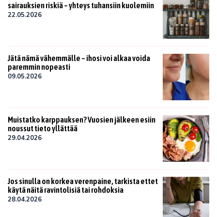
sairauksien riskiä – yhteys tuhansiin kuolemiin
22.05.2026
Jätä nämä vähemmälle – ihosi voi alkaa voida
paremmin nopeasti
09.05.2026
Muistatko karppauksen? Vuosien jälkeen esiin
noussut tieto yllättää
29.04.2026
Jos sinulla on korkea verenpaine, tarkista ettet
käytä näitä ravintolisiä tai rohdoksia
28.04.2026