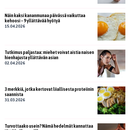
Näin kaksi kananmunaa päivässä vaikuttaa
kehoosi – 9 yllättävää hyötyä
15.04.2026
Tutkimus paljastaa: miehet voivat aistia naisen
hienhajusta yllättävän asian
02.04.2026
3 merkkiä, jotka kertovat liiallisesta proteiinin
saannista
31.03.2026
Turvottaako usein? Nämä hedelmät kannattaa