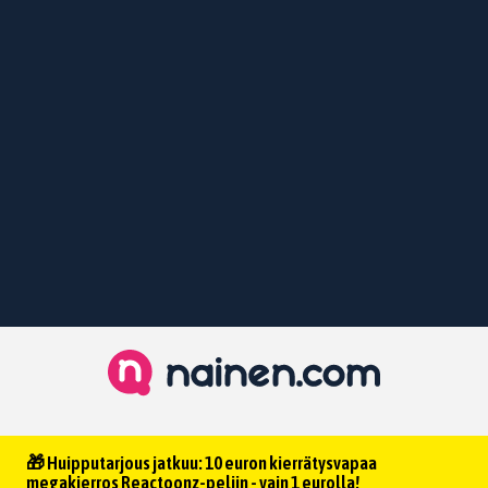
🎁 Huipputarjous jatkuu: 10 euron kierrätysvapaa
megakierros Reactoonz-peliin - vain 1 eurolla!