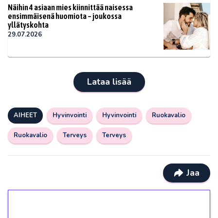
Näihin 4 asiaan mies kiinnittää naisessa
ensimmäisenä huomiota – joukossa
yllätyskohta
29.07.2026
Lataa lisää
AIHEET
Hyvinvointi
Hyvinvointi
Ruokavalio
Ruokavalio
Terveys
Terveys
Jaa
1€ = 10€ arvosta