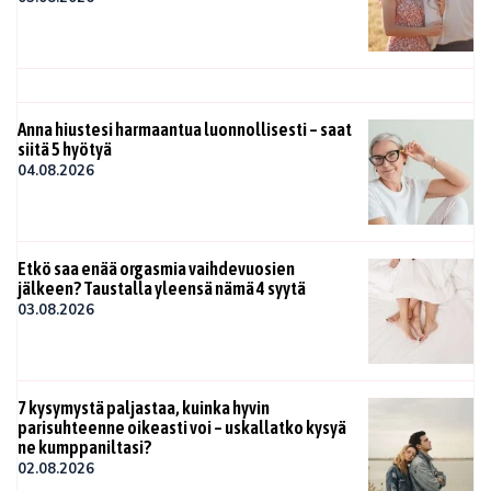
Anna hiustesi harmaantua luonnollisesti – saat
siitä 5 hyötyä
04.08.2026
Etkö saa enää orgasmia vaihdevuosien
jälkeen? Taustalla yleensä nämä 4 syytä
03.08.2026
7 kysymystä paljastaa, kuinka hyvin
parisuhteenne oikeasti voi – uskallatko kysyä
ne kumppaniltasi?
02.08.2026