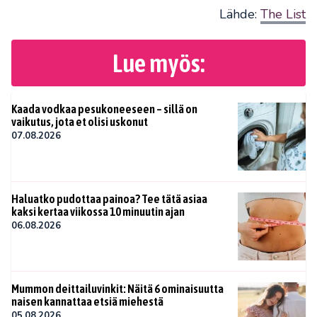
Lähde:
The List
Lue myös:
Kaada vodkaa pesukoneeseen – sillä on
vaikutus, jota et olisi uskonut
07.08.2026
Haluatko pudottaa painoa? Tee tätä asiaa
kaksi kertaa viikossa 10 minuutin ajan
06.08.2026
Mummon deittailuvinkit: Näitä 6 ominaisuutta
naisen kannattaa etsiä miehestä
05.08.2026