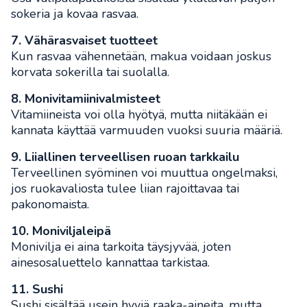
sokeria ja kovaa rasvaa.
7. Vähärasvaiset tuotteet
Kun rasvaa vähennetään, makua voidaan joskus
korvata sokerilla tai suolalla.
8. Monivitamiinivalmisteet
Vitamiineista voi olla hyötyä, mutta niitäkään ei
kannata käyttää varmuuden vuoksi suuria määriä.
9. Liiallinen terveellisen ruoan tarkkailu
Terveellinen syöminen voi muuttua ongelmaksi,
jos ruokavaliosta tulee liian rajoittavaa tai
pakonomaista.
10. Moniviljaleipä
Monivilja ei aina tarkoita täysjyvää, joten
ainesosaluettelo kannattaa tarkistaa.
11. Sushi
Sushi sisältää usein hyviä raaka-aineita, mutta