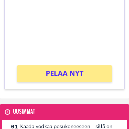
ilmaiskierroksia ilman
kierrätystä!
Talleta 1€
Saat heti 50 ilmaiskierrosta Tuohi 1000 -
peliin (arvo 0,20€ per kierros)!
Ei kierrätysvaatimusta!
PELAA NYT
UUSIMMAT
Kaada vodkaa pesukoneeseen – sillä on