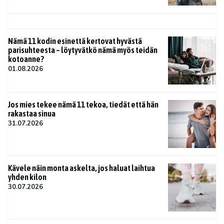
Nämä 11 kodin esinettä kertovat hyvästä
parisuhteesta – löytyvätkö nämä myös teidän
kotoanne?
01.08.2026
Jos mies tekee nämä 11 tekoa, tiedät että hän
rakastaa sinua
31.07.2026
Kävele näin monta askelta, jos haluat laihtua
yhden kilon
30.07.2026