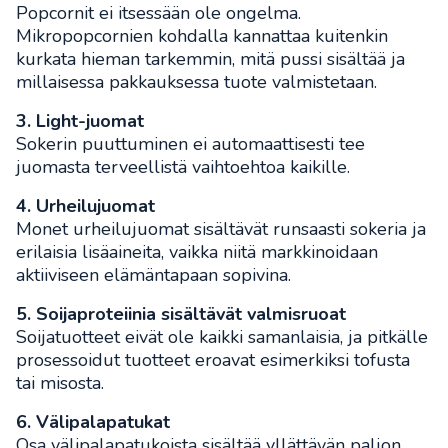
Popcornit ei itsessään ole ongelma.
Mikropopcornien kohdalla kannattaa kuitenkin
kurkata hieman tarkemmin, mitä pussi sisältää ja
millaisessa pakkauksessa tuote valmistetaan.
3. Light-juomat
Sokerin puuttuminen ei automaattisesti tee
juomasta terveellistä vaihtoehtoa kaikille.
4. Urheilujuomat
Monet urheilujuomat sisältävät runsaasti sokeria ja
erilaisia lisäaineita, vaikka niitä markkinoidaan
aktiiviseen elämäntapaan sopivina.
5. Soijaproteiinia sisältävät valmisruoat
Soijatuotteet eivät ole kaikki samanlaisia, ja pitkälle
prosessoidut tuotteet eroavat esimerkiksi tofusta
tai misosta.
6. Välipalapatukat
Osa välipalapatukoista sisältää yllättävän paljon