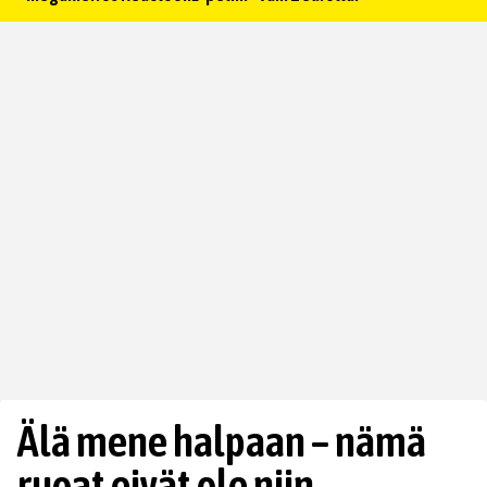
Älä mene halpaan – nämä
ruoat eivät ole niin