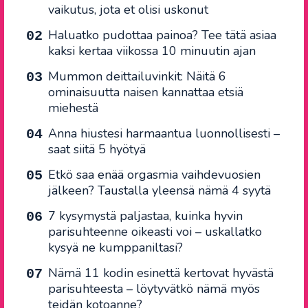
vaikutus, jota et olisi uskonut
Haluatko pudottaa painoa? Tee tätä asiaa
kaksi kertaa viikossa 10 minuutin ajan
Mummon deittailuvinkit: Näitä 6
ominaisuutta naisen kannattaa etsiä
miehestä
Anna hiustesi harmaantua luonnollisesti –
saat siitä 5 hyötyä
Etkö saa enää orgasmia vaihdevuosien
jälkeen? Taustalla yleensä nämä 4 syytä
7 kysymystä paljastaa, kuinka hyvin
parisuhteenne oikeasti voi – uskallatko
kysyä ne kumppaniltasi?
Nämä 11 kodin esinettä kertovat hyvästä
parisuhteesta – löytyvätkö nämä myös
teidän kotoanne?