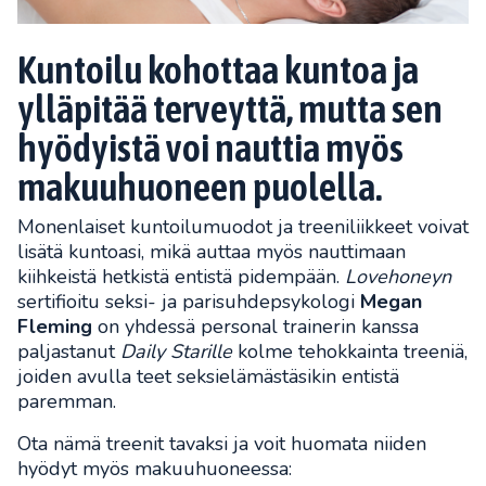
Kuntoilu kohottaa kuntoa ja
ylläpitää terveyttä, mutta sen
hyödyistä voi nauttia myös
makuuhuoneen puolella.
Monenlaiset kuntoilumuodot ja treeniliikkeet voivat
lisätä kuntoasi, mikä auttaa myös nauttimaan
kiihkeistä hetkistä entistä pidempään.
Lovehoneyn
sertifioitu seksi- ja parisuhdepsykologi
Megan
Fleming
on yhdessä personal trainerin kanssa
paljastanut
Daily Starille
kolme tehokkainta treeniä,
joiden avulla teet seksielämästäsikin entistä
paremman.
Ota nämä treenit tavaksi ja voit huomata niiden
hyödyt myös makuuhuoneessa: