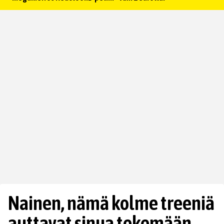
Nainen, nämä kolme treeniä
auttavat sinua tekemään