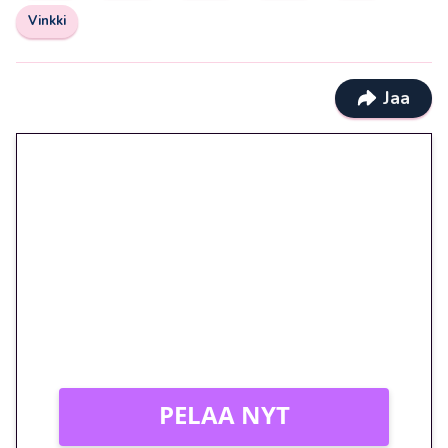
Vinkki
Jaa
🎁 Huipputarjous jatkuu: 10
euron kierrätysvapaa
megakierros Reactoonz-
peliin – vain 1 eurolla!
Peli: Reactoonz
Vain uusille asiakkaille!
PELAA NYT