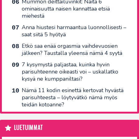
Mummon deittailuvinkit: Näitä 6
ominaisuutta naisen kannattaa etsiä
miehestä
Anna hiustesi harmaantua luonnollisesti –
saat siitä 5 hyötyä
Etkö saa enää orgasmia vaihdevuosien
jälkeen? Taustalla yleensä nämä 4 syytä
7 kysymystä paljastaa, kuinka hyvin
parisuhteenne oikeasti voi – uskallatko
kysyä ne kumppaniltasi?
Nämä 11 kodin esinettä kertovat hyvästä
parisuhteesta – löytyvätkö nämä myös
teidän kotoanne?
LUETUIMMAT