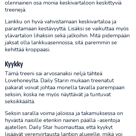
olennainen osa monia keskivartaloon keskittyviä
treenejä.
Lankku on hyvä vahvistamaan keskivartaloa ja
parantamaan kestävyyttä. Lisäksi se vaikuttaa myös
ylävartalon lihaksiin sekä jalkoihin. Mitä pidempään
jaksat olla lankkuasennossa, sitä paremmin se
kehittää kroppaasi.
Kyykky
Tämä treeni sai arvosanaksi neljä tähteä
Lovehoneylta. Daily Starin mukaan treenatut
pakarat voivat johtaa monella tavalla parempaan
seksiin, koska ne myös näyttävät ja tuntuvat
seksikkäältä.
Seksin saralla voima jaloissa ja takamuksessa on
hyvästä naisille etenkin nainen päällä -asentoja
ajatellen. Daily Star huomauttaa, että kyykyt
lisäävät verenvirtausta lantion alueelle, mikä voi