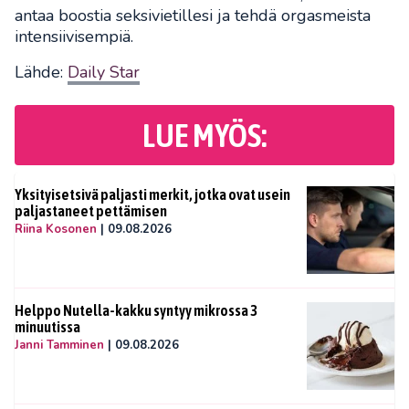
antaa boostia seksivietillesi ja tehdä orgasmeista
intensiivisempiä.
Lähde:
Daily Star
LUE MYÖS:
Yksityisetsivä paljasti merkit, jotka ovat usein
paljastaneet pettämisen
Riina Kosonen
|
09.08.2026
Helppo Nutella-kakku syntyy mikrossa 3
minuutissa
Janni Tamminen
|
09.08.2026