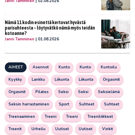
Janni Tamminen
|
02.08.2026
Nämä 11 kodin esinettä kertovat hyvästä
parisuhteesta – löytyvätkö nämä myös teidän
kotoanne?
Janni Tamminen
|
01.08.2026
AIHEET
Asennot
Kunto
Kunto
Kuntoilu
Kyykky
Lankku
Liikunta
Liikunta
Orgasmit
Orgasmit
Pilates
Seksi
Seksi
Seksielämä
Seksin harrastaminen
Sport
Suhteet
Suhteet
Treenaaminen
Treeni
Treeni
Treeniliikkeet
Treenit
Urheilu
Uutiset
Uutiset
Vinkit