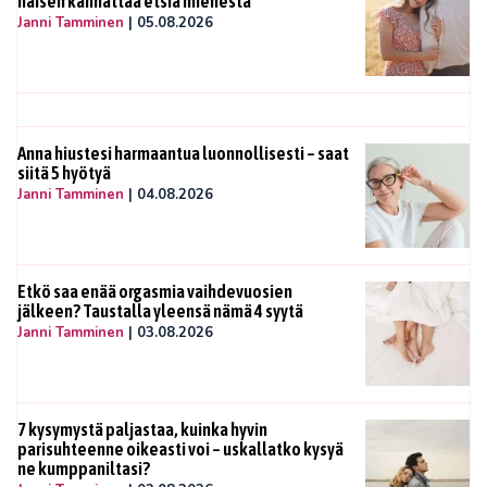
naisen kannattaa etsiä miehestä
Janni Tamminen
|
05.08.2026
Anna hiustesi harmaantua luonnollisesti – saat
siitä 5 hyötyä
Janni Tamminen
|
04.08.2026
Etkö saa enää orgasmia vaihdevuosien
jälkeen? Taustalla yleensä nämä 4 syytä
Janni Tamminen
|
03.08.2026
7 kysymystä paljastaa, kuinka hyvin
parisuhteenne oikeasti voi – uskallatko kysyä
ne kumppaniltasi?