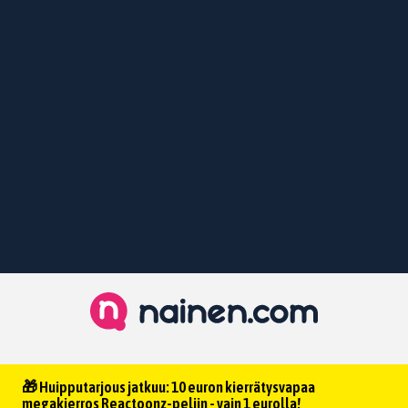
🎁 Huipputarjous jatkuu: 10 euron kierrätysvapaa
megakierros Reactoonz-peliin - vain 1 eurolla!