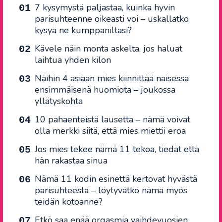
7 kysymystä paljastaa, kuinka hyvin
parisuhteenne oikeasti voi – uskallatko
kysyä ne kumppaniltasi?
Kävele näin monta askelta, jos haluat
laihtua yhden kilon
Näihin 4 asiaan mies kiinnittää naisessa
ensimmäisenä huomiota – joukossa
yllätyskohta
10 pahaenteistä lausetta – nämä voivat
olla merkki siitä, että mies miettii eroa
Jos mies tekee nämä 11 tekoa, tiedät että
hän rakastaa sinua
Nämä 11 kodin esinettä kertovat hyvästä
parisuhteesta – löytyvätkö nämä myös
teidän kotoanne?
Etkö saa enää orgasmia vaihdevuosien