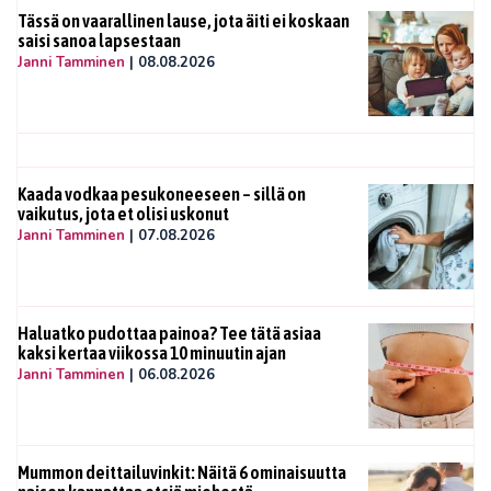
Tässä on vaarallinen lause, jota äiti ei koskaan
saisi sanoa lapsestaan
Janni Tamminen
|
08.08.2026
Kaada vodkaa pesukoneeseen – sillä on
vaikutus, jota et olisi uskonut
Janni Tamminen
|
07.08.2026
Haluatko pudottaa painoa? Tee tätä asiaa
kaksi kertaa viikossa 10 minuutin ajan
Janni Tamminen
|
06.08.2026
Mummon deittailuvinkit: Näitä 6 ominaisuutta