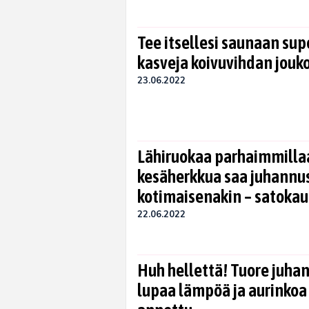
Tee itsellesi saunaan supe
kasveja koivuvihdan jouk
23.06.2022
Lähiruokaa parhaimmilla
kesäherkkua saa juhann
kotimaisenakin – satokau
22.06.2022
Huh hellettä! Tuore juh
lupaa lämpöä ja aurinkoa 