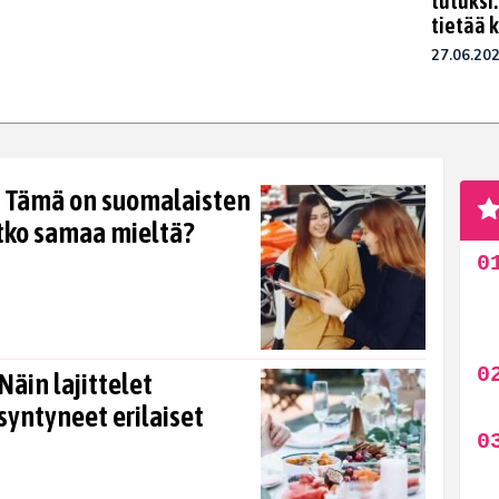
tutuksi
tietää k
27.06.20
n! Tämä on suomalaisten
etko samaa mieltä?
 Näin lajittelet
syntyneet erilaiset