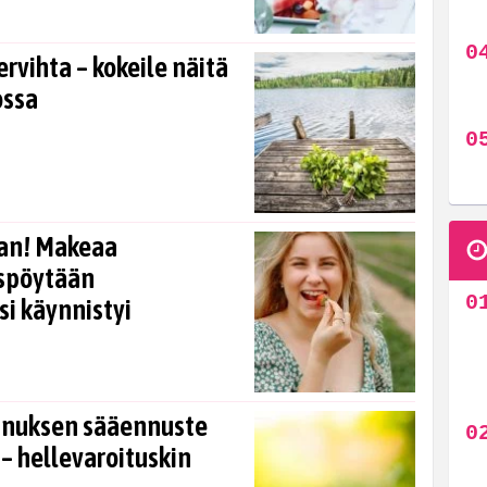
rvihta – kokeile näitä
ossa
an! Makeaa
uspöytään
si käynnistyi
annuksen sääennuste
– hellevaroituskin