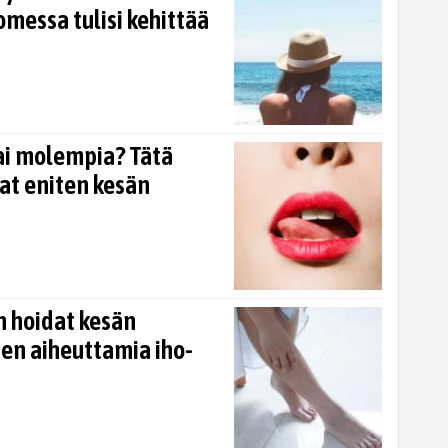
omessa tulisi kehittää
ai molempia? Tätä
at eniten kesän
n hoidat kesän
en aiheuttamia iho-