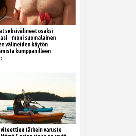
at seksivälineet osaksi
asi – moni suomalainen
ee välineiden käytön
amista kumppanilleen
22
iviteettien tärkein varuste