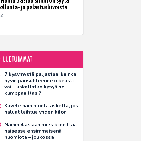
: Nämä 5 asiaa sinun on syytä
ellunta- ja pelastusliiveistä
22
LUETUIMMAT
7 kysymystä paljastaa, kuinka
hyvin parisuhteenne oikeasti
voi – uskallatko kysyä ne
kumppaniltasi?
Kävele näin monta askelta, jos
haluat laihtua yhden kilon
Näihin 4 asiaan mies kiinnittää
naisessa ensimmäisenä
huomiota – joukossa