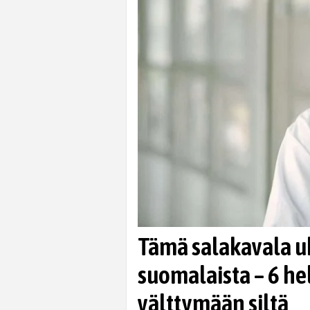
Tämä salakavala uh
suomalaista – 6 he
välttymään siltä