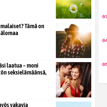
omalaiset? Tämä on
esälomaa
si laatua – moni
tön seksielämäänsä,
myös vakavia