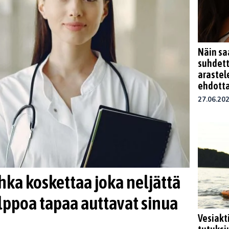
Näin sa
suhdett
arastel
ehdott
27.06.20
ka koskettaa joka neljättä
lppoa tapaa auttavat sinua
Vesiakt