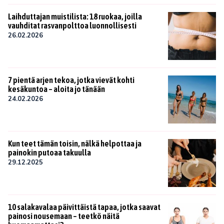
Laihduttajan muistilista: 18 ruokaa, joilla
vauhditat rasvanpolttoa luonnollisesti
26.02.2026
7 pientä arjen tekoa, jotka vievät kohti
kesäkuntoa – aloita jo tänään
24.02.2026
Kun teet tämän toisin, nälkä helpottaa ja
painokin putoaa takuulla
29.12.2025
10 salakavalaa päivittäistä tapaa, jotka saavat
painosi nousemaan – teetkö näitä