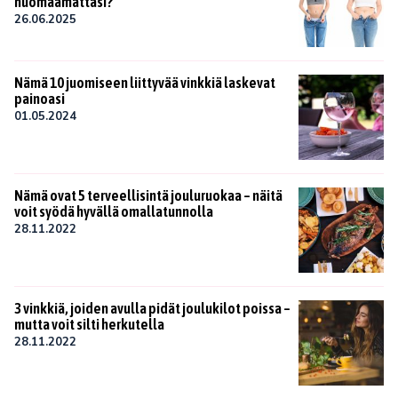
huomaamattasi?
26.06.2025
Nämä 10 juomiseen liittyvää vinkkiä laskevat
painoasi
01.05.2024
Nämä ovat 5 terveellisintä jouluruokaa – näitä
voit syödä hyvällä omallatunnolla
28.11.2022
3 vinkkiä, joiden avulla pidät joulukilot poissa –
mutta voit silti herkutella
28.11.2022