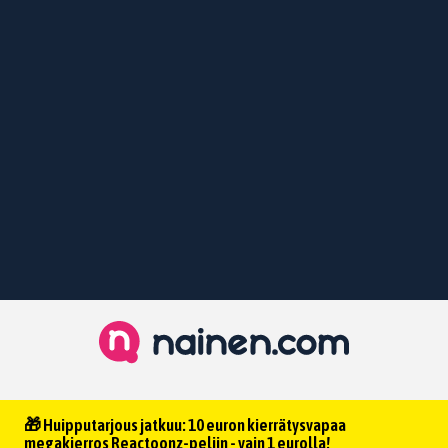
🎁 Huipputarjous jatkuu: 10 euron kierrätysvapaa
megakierros Reactoonz-peliin - vain 1 eurolla!