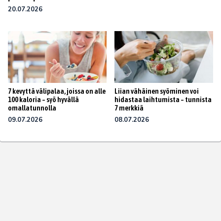
20.07.2026
7 kevyttä välipalaa, joissa on alle
Liian vähäinen syöminen voi
100 kaloria – syö hyvällä
hidastaa laihtumista – tunnista
omallatunnolla
7 merkkiä
09.07.2026
08.07.2026