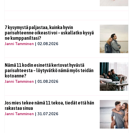
7 kysymystä paljastaa, kuinka hyvin
parisuhteenne oikeasti voi – uskallatko kysyä
ne kumppaniltasi?
Janni Tamminen
|
02.08.2026
Nämä 11 kodin esinettä kertovat hyvästä
parisuhteesta – löytyvätkö nämä myös teidän
kotoanne?
Janni Tamminen
|
01.08.2026
Jos mies tekee nämä 11 tekoa, tiedät että hän
rakastaa sinua
Janni Tamminen
|
31.07.2026