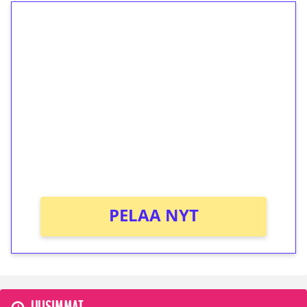
1€ = 10€ arvosta
ilmaiskierroksia ilman
kierrätystä!
Talleta 1€
Saat heti 50 ilmaiskierrosta Tuohi 1000 -
peliin (arvo 0,20€ per kierros)!
Ei kierrätysvaatimusta!
PELAA NYT
UUSIMMAT