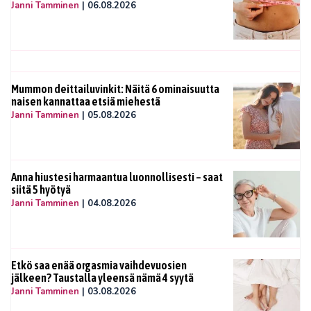
Janni Tamminen
|
06.08.2026
Mummon deittailuvinkit: Näitä 6 ominaisuutta
naisen kannattaa etsiä miehestä
Janni Tamminen
|
05.08.2026
Anna hiustesi harmaantua luonnollisesti – saat
siitä 5 hyötyä
Janni Tamminen
|
04.08.2026
Etkö saa enää orgasmia vaihdevuosien
jälkeen? Taustalla yleensä nämä 4 syytä
Janni Tamminen
|
03.08.2026