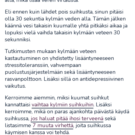
Eli ennen kuin lähdet pois suihkusta, sinun pitäisi
olla 30 sekuntia kylmän veden alla. Tämän jälken
käännä vesi takaisin kuumalle yhtä pitkäksi aikaa ja
lopuksi vielä vaihda takaisin kylmään veteen 30
sekunniksi.
Tutkimusten mukaan kylmään veteen
kastautuminen on yhdistetty lisääntyneeseen
stressitoleranssiin, vahvempaan
puolustusjärjestelmään sekä lisääntyneeseen
rasvanpolttoon. Lisäksi sillä on antidepressiivinen
vaikutus.
Kerroimme aiemmin, miksi kuumat suihkut
kannattaisi
vaihtaa kylmiin suihkuihin
. Lisäksi
kerroimme, mikä on paras ajankohta päivästä käydä
suihkussa,
jos haluat pitää ihosi terveenä
sekä
listasimme
7 muuta virhettä
, joita suihkussa
käymisen kanssa voi tehdä.