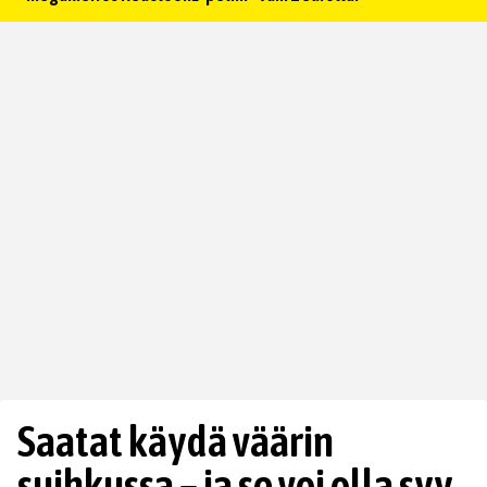
Saatat käydä väärin
suihkussa – ja se voi olla syy