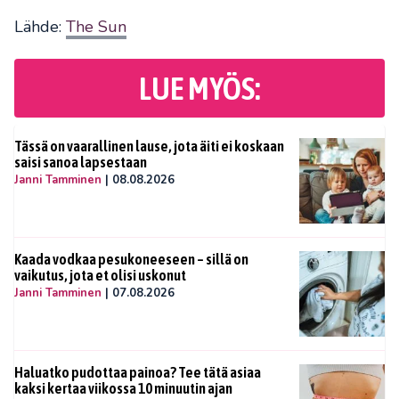
Lähde:
The Sun
LUE MYÖS:
Tässä on vaarallinen lause, jota äiti ei koskaan
saisi sanoa lapsestaan
Janni Tamminen
|
08.08.2026
Kaada vodkaa pesukoneeseen – sillä on
vaikutus, jota et olisi uskonut
Janni Tamminen
|
07.08.2026
Haluatko pudottaa painoa? Tee tätä asiaa
kaksi kertaa viikossa 10 minuutin ajan