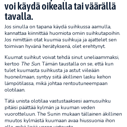
voi käydä oikealla tai väärällä
tavalla.
Jos sinulla on tapana käydä suihkussa aamulla,
kannattaa kiinnittää huomiota omiin suihkutapoihin.
Jos nimittäin otat kuumia suihkuja ja ajattelet sen
toimivan hyvänä herätyksenä, olet erehtynyt.
Kuumat suihkut voivat tehdä sinut uneliaammaksi,
kertoo
The Sun
. Tämän taustalla on se, että kun
tulet kuumasta suihkusta ja astut viileään
huoneilmaan, syntyy siitä äkillinen lasku kehon
lämpötilassa, mikä johtaa rentoutuneempaan
olotilaan.
Tätä unista olotilaa vastustaaksesi aamusuihku
pitäisi päättää kylmän ja kuuman veden
vuorotteluun. The Sunin mukaan tällainen äkillinen
muutos kylmästä kuumaan avaa hiussuonia ihon
alla, mikä lisää veren virtausta.