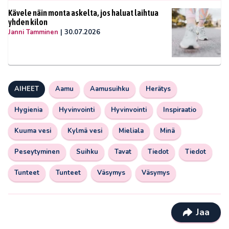
Kävele näin monta askelta, jos haluat laihtua
yhden kilon
Janni Tamminen
|
30.07.2026
AIHEET
Aamu
Aamusuihku
Herätys
Hygienia
Hyvinvointi
Hyvinvointi
Inspiraatio
Kuuma vesi
Kylmä vesi
Mieliala
Minä
Peseytyminen
Suihku
Tavat
Tiedot
Tiedot
Tunteet
Tunteet
Väsymys
Väsymys
Jaa