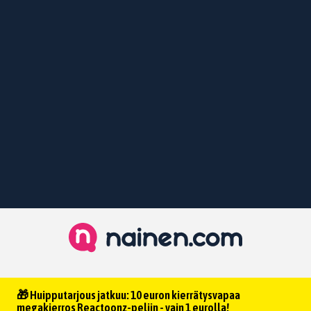
🎁 Huipputarjous jatkuu: 10 euron kierrätysvapaa
megakierros Reactoonz-peliin - vain 1 eurolla!