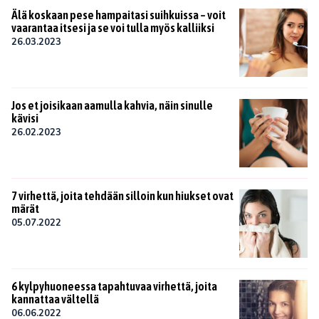
Älä koskaan pese hampaitasi suihkuissa – voit
vaarantaa itsesi ja se voi tulla myös kalliiksi
26.03.2023
Jos et joisikaan aamulla kahvia, näin sinulle
kävisi
26.02.2023
7 virhettä, joita tehdään silloin kun hiukset ovat
märät
05.07.2022
6 kylpyhuoneessa tapahtuvaa virhettä, joita
kannattaa vältellä
06.06.2022