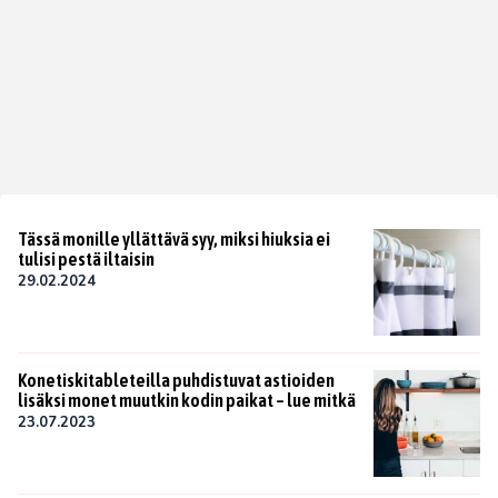
Tässä monille yllättävä syy, miksi hiuksia ei
tulisi pestä iltaisin
29.02.2024
Konetiskitableteilla puhdistuvat astioiden
lisäksi monet muutkin kodin paikat – lue mitkä
23.07.2023