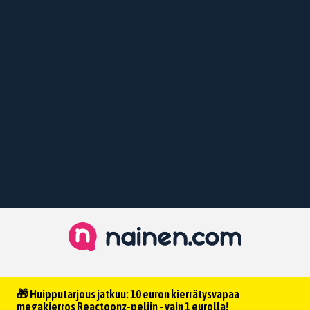
🎁 Huipputarjous jatkuu: 10 euron kierrätysvapaa
megakierros Reactoonz-peliin - vain 1 eurolla!