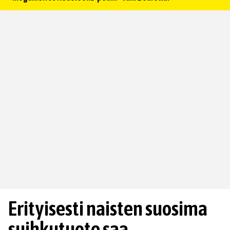
Erityisesti naisten suosima
suihkutuote saa