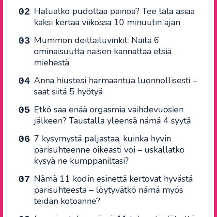
Haluatko pudottaa painoa? Tee tätä asiaa
kaksi kertaa viikossa 10 minuutin ajan
Mummon deittailuvinkit: Näitä 6
ominaisuutta naisen kannattaa etsiä
miehestä
Anna hiustesi harmaantua luonnollisesti –
saat siitä 5 hyötyä
Etkö saa enää orgasmia vaihdevuosien
jälkeen? Taustalla yleensä nämä 4 syytä
7 kysymystä paljastaa, kuinka hyvin
parisuhteenne oikeasti voi – uskallatko
kysyä ne kumppaniltasi?
Nämä 11 kodin esinettä kertovat hyvästä
parisuhteesta – löytyvätkö nämä myös
teidän kotoanne?