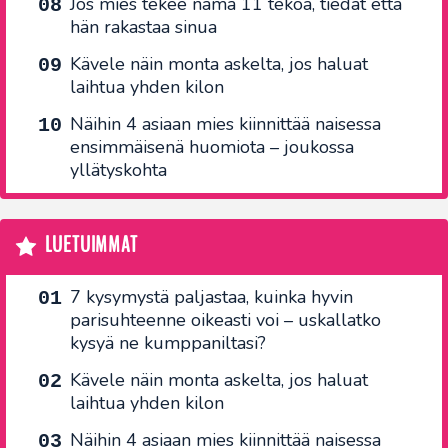
Jos mies tekee nämä 11 tekoa, tiedät että
hän rakastaa sinua
Kävele näin monta askelta, jos haluat
laihtua yhden kilon
Näihin 4 asiaan mies kiinnittää naisessa
ensimmäisenä huomiota – joukossa
yllätyskohta
LUETUIMMAT
7 kysymystä paljastaa, kuinka hyvin
parisuhteenne oikeasti voi – uskallatko
kysyä ne kumppaniltasi?
Kävele näin monta askelta, jos haluat
laihtua yhden kilon
Näihin 4 asiaan mies kiinnittää naisessa