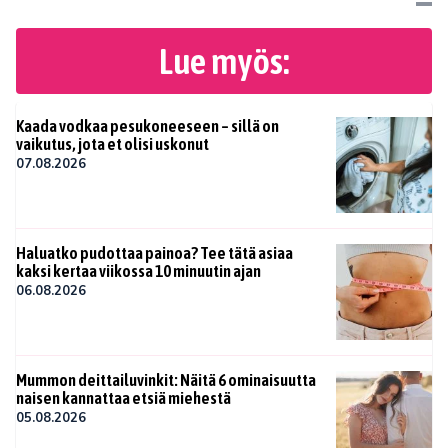
Lue myös:
Kaada vodkaa pesukoneeseen – sillä on
vaikutus, jota et olisi uskonut
07.08.2026
Haluatko pudottaa painoa? Tee tätä asiaa
kaksi kertaa viikossa 10 minuutin ajan
06.08.2026
Mummon deittailuvinkit: Näitä 6 ominaisuutta
naisen kannattaa etsiä miehestä
05.08.2026