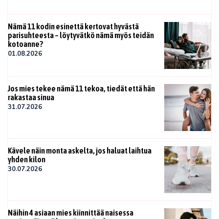
Nämä 11 kodin esinettä kertovat hyvästä
parisuhteesta – löytyvätkö nämä myös teidän
kotoanne?
01.08.2026
Jos mies tekee nämä 11 tekoa, tiedät että hän
rakastaa sinua
31.07.2026
Kävele näin monta askelta, jos haluat laihtua
yhden kilon
30.07.2026
Näihin 4 asiaan mies kiinnittää naisessa