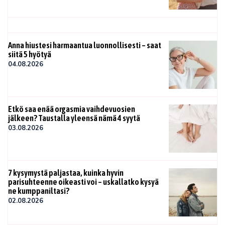
Anna hiustesi harmaantua luonnollisesti – saat
siitä 5 hyötyä
04.08.2026
Etkö saa enää orgasmia vaihdevuosien
jälkeen? Taustalla yleensä nämä 4 syytä
03.08.2026
7 kysymystä paljastaa, kuinka hyvin
parisuhteenne oikeasti voi – uskallatko kysyä
ne kumppaniltasi?
02.08.2026