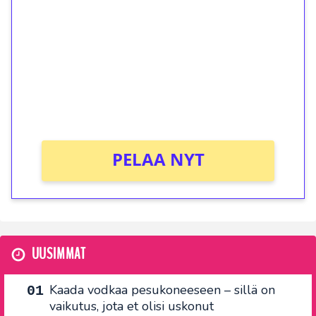
kierrätystä!
Talleta 1€
Saat heti 50 ilmaiskierrosta Tuohi 1000 -
peliin (arvo 0,20€ per kierros)!
Ei kierrätysvaatimusta!
PELAA NYT
UUSIMMAT
Kaada vodkaa pesukoneeseen – sillä on
vaikutus, jota et olisi uskonut