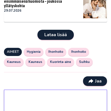
ensimmäisenä huomiota – joukossa
yllätyskohta
29.07.2026
Lataa lisää
AIHEET
Hygienia
Ihonhoito
Ihonhoito
Kauneus
Kauneus
Kuorinta-aine
Suihku
Jaa
1€ = 10€ arvosta
ilmaiskierroksia ilman