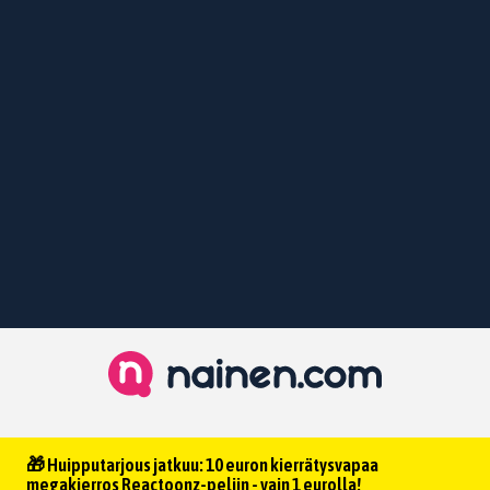
🎁 Huipputarjous jatkuu: 10 euron kierrätysvapaa
megakierros Reactoonz-peliin - vain 1 eurolla!