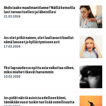
Ahdistaako maailmantilanne? Näillä keinoilla
luot turvaa itsellesi ja läheisillesi
21.03.2026
Jos olet pitkä nainen, olet luultavasti kuullut
nämä lauseet jo kyllästymiseen asti
17.03.2026
Yksi lapsuudessa opittu asia vaikuttaa siihen,
miksi miehet itkevät harvemmin
10.02.2026
Jos pidät näistä asioista edelleen kiinni,
tämäkään vuosi tuskin tuo lisää onnellisuutta