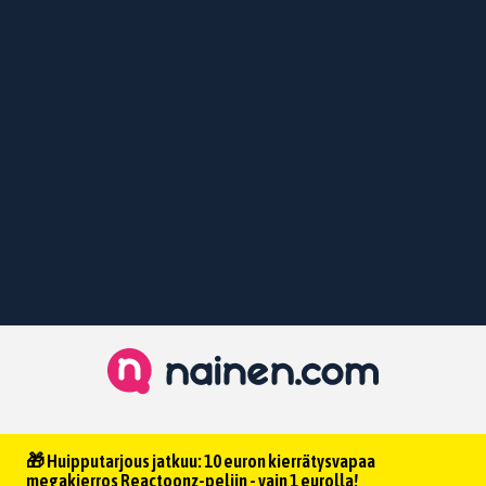
🎁 Huipputarjous jatkuu: 10 euron kierrätysvapaa
megakierros Reactoonz-peliin - vain 1 eurolla!