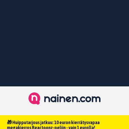
🎁 Huipputarjous jatkuu: 10 euron kierrätysvapaa
megakierros Reactoonz-peliin - vain 1 eurolla!