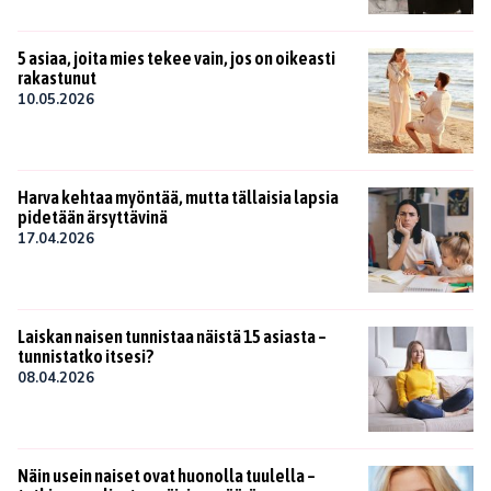
5 asiaa, joita mies tekee vain, jos on oikeasti
rakastunut
10.05.2026
Harva kehtaa myöntää, mutta tällaisia lapsia
pidetään ärsyttävinä
17.04.2026
Laiskan naisen tunnistaa näistä 15 asiasta –
tunnistatko itsesi?
08.04.2026
Näin usein naiset ovat huonolla tuulella –