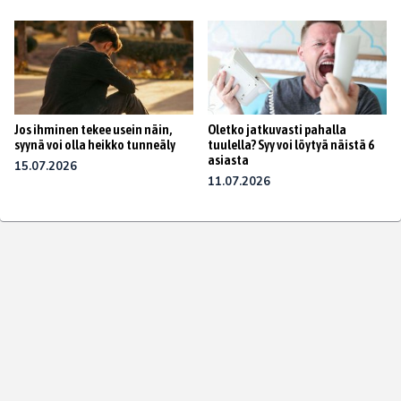
Jos ihminen tekee usein näin,
Oletko jatkuvasti pahalla
syynä voi olla heikko tunneäly
tuulella? Syy voi löytyä näistä 6
asiasta
15.07.2026
11.07.2026