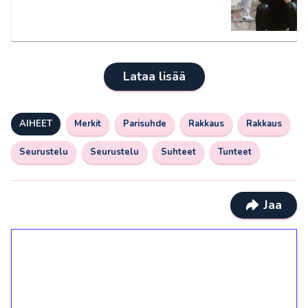
Lataa lisää
AIHEET
Merkit
Parisuhde
Rakkaus
Rakkaus
Seurustelu
Seurustelu
Suhteet
Tunteet
Jaa
1€ = 10€ arvosta
ilmaiskierroksia ilman
kierrätystä!