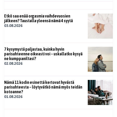
Etkö saa enää orgasmia vaihdevuosien
jälkeen? Taustalla yleensä nämä 4 syytä
03.08.2026
7 kysymystä paljastaa, kuinka hyvin
parisuhteenne oikeasti voi – uskallatko kysyä
ne kumppaniltasi?
02.08.2026
Nämä 11 kodin esinettä kertovat hyvästä
parisuhteesta – löytyvätkö nämä myös teidän
kotoanne?
01.08.2026