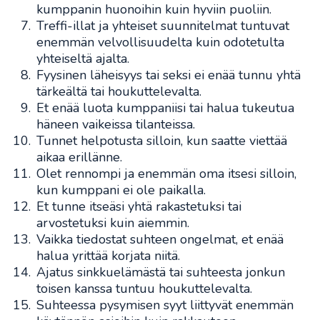
kumppanin huonoihin kuin hyviin puoliin.
Treffi-illat ja yhteiset suunnitelmat tuntuvat
enemmän velvollisuudelta kuin odotetulta
yhteiseltä ajalta.
Fyysinen läheisyys tai seksi ei enää tunnu yhtä
tärkeältä tai houkuttelevalta.
Et enää luota kumppaniisi tai halua tukeutua
häneen vaikeissa tilanteissa.
Tunnet helpotusta silloin, kun saatte viettää
aikaa erillänne.
Olet rennompi ja enemmän oma itsesi silloin,
kun kumppani ei ole paikalla.
Et tunne itseäsi yhtä rakastetuksi tai
arvostetuksi kuin aiemmin.
Vaikka tiedostat suhteen ongelmat, et enää
halua yrittää korjata niitä.
Ajatus sinkkuelämästä tai suhteesta jonkun
toisen kanssa tuntuu houkuttelevalta.
Suhteessa pysymisen syyt liittyvät enemmän