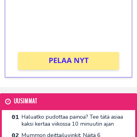
Talleta 1€
Saat heti 50 ilmaiskierrosta Tuohi 1000 -
peliin (arvo 0,20€ per kierros)!
Ei kierrätysvaatimusta!
PELAA NYT
UUSIMMAT
Haluatko pudottaa painoa? Tee tätä asiaa
kaksi kertaa viikossa 10 minuutin ajan
Mummon deittailuvinkit: Näitä 6