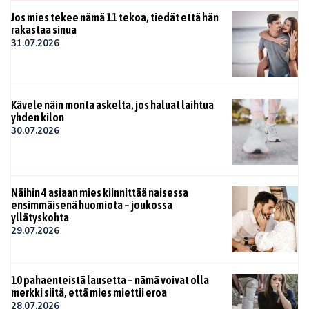
Jos mies tekee nämä 11 tekoa, tiedät että hän
rakastaa sinua
31.07.2026
Kävele näin monta askelta, jos haluat laihtua
yhden kilon
30.07.2026
Näihin 4 asiaan mies kiinnittää naisessa
ensimmäisenä huomiota – joukossa
yllätyskohta
29.07.2026
10 pahaenteistä lausetta – nämä voivat olla
merkki siitä, että mies miettii eroa
28.07.2026