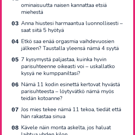
ominaisuutta naisen kannattaa etsiä
miehestä
Anna hiustesi harmaantua luonnollisesti –
saat siitä 5 hyötyä
Etkö saa enää orgasmia vaihdevuosien
jälkeen? Taustalla yleensä nämä 4 syytä
7 kysymystä paljastaa, kuinka hyvin
parisuhteenne oikeasti voi – uskallatko
kysyä ne kumppaniltasi?
Nämä 11 kodin esinettä kertovat hyvästä
parisuhteesta – löytyvätkö nämä myös
teidän kotoanne?
Jos mies tekee nämä 11 tekoa, tiedät että
hän rakastaa sinua
Kävele näin monta askelta, jos haluat
laihtua yhden kilon