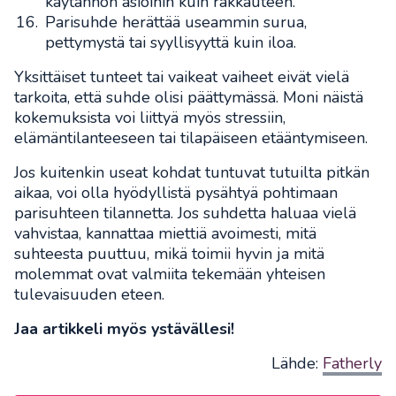
käytännön asioihin kuin rakkauteen.
Parisuhde herättää useammin surua,
pettymystä tai syyllisyyttä kuin iloa.
Yksittäiset tunteet tai vaikeat vaiheet eivät vielä
tarkoita, että suhde olisi päättymässä. Moni näistä
kokemuksista voi liittyä myös stressiin,
elämäntilanteeseen tai tilapäiseen etääntymiseen.
Jos kuitenkin useat kohdat tuntuvat tutuilta pitkän
aikaa, voi olla hyödyllistä pysähtyä pohtimaan
parisuhteen tilannetta. Jos suhdetta haluaa vielä
vahvistaa, kannattaa miettiä avoimesti, mitä
suhteesta puuttuu, mikä toimii hyvin ja mitä
molemmat ovat valmiita tekemään yhteisen
tulevaisuuden eteen.
Jaa artikkeli myös ystävällesi!
Lähde:
Fatherly