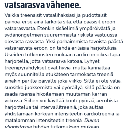
vatsarasva vähenee.
Vaikka treenaisit vatsalihaksiasi ja pudottaisit
painoa, ei se aina tarkoita sitä, että pääsisit eroon
vatsarasvasta. Etenkin sisäelimiä ympäröivästä ja
sydänongelmien suuremmasta riskistä vastuussa
olevasta rasvasta. Yksi parhaimmista tavoista päästä
vatsarasvata eroon, on tehdä erilaisia harjoituksia.
Useiden tutkimusten mukaan cardio on oikea tapa
harjoitella, jotta vatsarasva katoaa. Lyhyet
treenipyrähdykset ovat hyviä, mutta kannattaa
myös suunnitella etukäteen tarmokasta treeniä
ainakin parille päivälle joka viikko. Sillä ei ole väliä,
suositko juoksemista vai pyöräilyä, sillä pääasia on
saada itsensä hikoilemaan muutaman kerran
viikossa. Siihen voi käyttää kuntopyörää, aerobista
harjoittelua tai intervallitreeniä, joka auttaa
yhdistämään korkean intensiteetin cardiotreeniä ja
matalamman intensiteetin treeniä.
Duken
yliopistossa
tehdyn tutkimuksen mukaan