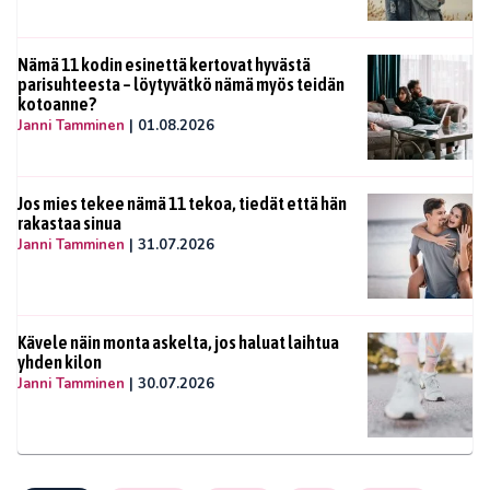
Nämä 11 kodin esinettä kertovat hyvästä
parisuhteesta – löytyvätkö nämä myös teidän
kotoanne?
Janni Tamminen
|
01.08.2026
Jos mies tekee nämä 11 tekoa, tiedät että hän
rakastaa sinua
Janni Tamminen
|
31.07.2026
Kävele näin monta askelta, jos haluat laihtua
yhden kilon
Janni Tamminen
|
30.07.2026