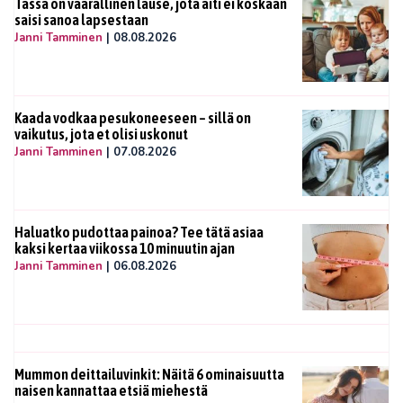
Tässä on vaarallinen lause, jota äiti ei koskaan
saisi sanoa lapsestaan
Janni Tamminen
|
08.08.2026
Kaada vodkaa pesukoneeseen – sillä on
vaikutus, jota et olisi uskonut
Janni Tamminen
|
07.08.2026
Haluatko pudottaa painoa? Tee tätä asiaa
kaksi kertaa viikossa 10 minuutin ajan
Janni Tamminen
|
06.08.2026
Mummon deittailuvinkit: Näitä 6 ominaisuutta
naisen kannattaa etsiä miehestä