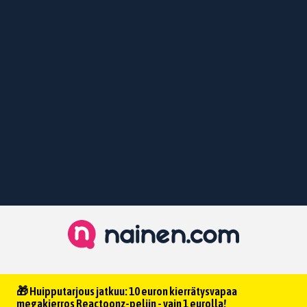
🎁 Huipputarjous jatkuu: 10 euron kierrätysvapaa
megakierros Reactoonz-peliin - vain 1 eurolla!