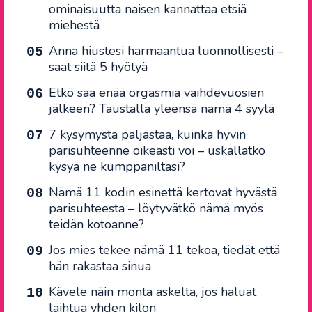
ominaisuutta naisen kannattaa etsiä
miehestä
Anna hiustesi harmaantua luonnollisesti –
saat siitä 5 hyötyä
Etkö saa enää orgasmia vaihdevuosien
jälkeen? Taustalla yleensä nämä 4 syytä
7 kysymystä paljastaa, kuinka hyvin
parisuhteenne oikeasti voi – uskallatko
kysyä ne kumppaniltasi?
Nämä 11 kodin esinettä kertovat hyvästä
parisuhteesta – löytyvätkö nämä myös
teidän kotoanne?
Jos mies tekee nämä 11 tekoa, tiedät että
hän rakastaa sinua
Kävele näin monta askelta, jos haluat
laihtua yhden kilon