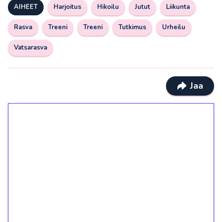
AIHEET
Harjoitus
Hikoilu
Jutut
Liikunta
Rasva
Treeni
Treeni
Tutkimus
Urheilu
Vatsarasva
Jaa
1€ = 10€ arvosta
ilmaiskierroksia ilman
kierrätystä!
Talleta 1€
Saat heti 50 ilmaiskierrosta Tuohi 1000 -
peliin (arvo 0,20€ per kierros)!