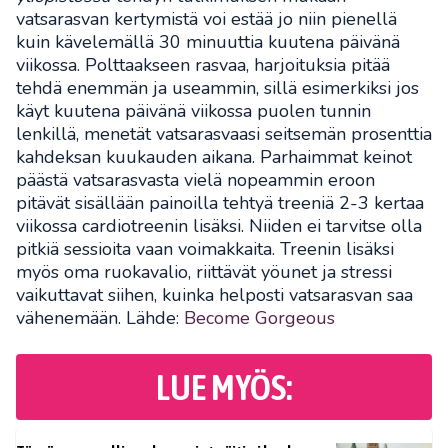
vatsarasvan kertymistä voi estää jo niin pienellä
kuin kävelemällä 30 minuuttia kuutena päivänä
viikossa. Polttaakseen rasvaa, harjoituksia pitää
tehdä enemmän ja useammin, sillä esimerkiksi jos
käyt kuutena päivänä viikossa puolen tunnin
lenkillä, menetät vatsarasvaasi seitsemän prosenttia
kahdeksan kuukauden aikana. Parhaimmat keinot
päästä vatsarasvasta vielä nopeammin eroon
pitävät sisällään painoilla tehtyä treeniä 2-3 kertaa
viikossa cardiotreenin lisäksi. Niiden ei tarvitse olla
pitkiä sessioita vaan voimakkaita. Treenin lisäksi
myös oma ruokavalio, riittävät yöunet ja stressi
vaikuttavat siihen, kuinka helposti vatsarasvan saa
vähenemään. Lähde:
Become Gorgeous
LUE MYÖS: