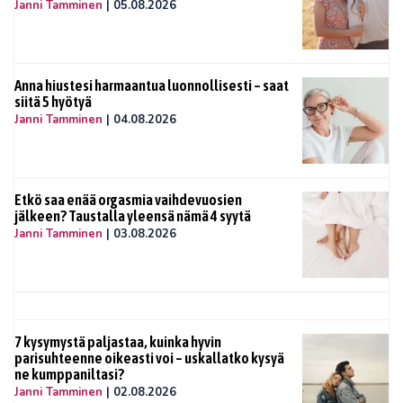
Janni Tamminen
|
05.08.2026
Anna hiustesi harmaantua luonnollisesti – saat
siitä 5 hyötyä
Janni Tamminen
|
04.08.2026
Etkö saa enää orgasmia vaihdevuosien
jälkeen? Taustalla yleensä nämä 4 syytä
Janni Tamminen
|
03.08.2026
7 kysymystä paljastaa, kuinka hyvin
parisuhteenne oikeasti voi – uskallatko kysyä
ne kumppaniltasi?
Janni Tamminen
|
02.08.2026