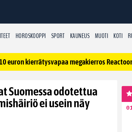
TEET
HOROSKOOPPI
SPORT
KAUNEUS
MUOTI
KOTI
R
10 euron kierrätysvapaa megakierros Reactoonz
vat Suomessa odotettua
ishäiriö ei usein näy