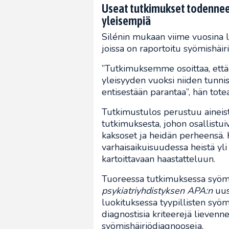
Useat tutkimukset todennee
yleisempiä
Silénin mukaan viime vuosina l
joissa on raportoitu syömishäi
”Tutkimuksemme osoittaa, että
yleisyyden vuoksi niiden tunnis
entisestään parantaa”, hän tote
Tutkimustulos perustuu aineis
tutkimuksesta, johon osallistu
kaksoset ja heidän perheensä. K
varhaisaikuisuudessa heistä yli 
kartoittavaan haastatteluun.
Tuoreessa tutkimuksessa syömis
psykiatriyhdistyksen APA:n
uus
luokituksessa tyypillisten syöm
diagnostisia kriteerejä lievennet
syömishäiriödiagnooseja.