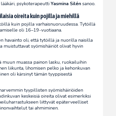
 lääkäri, psykoterapeutti
Yasmina Silén
sanoo.
ilaisia oireita kuin pojilla ja miehillä
ytöillä kuin pojilla varhaisnuoruudessa. Tytöillä
eamiselle oli 16–19-vuotiaana.
avainto oli, että tytöillä ja nuorilla naisilla
a muistuttavat syömishäiriöt olivat hyvin
stä muun muassa painon lasku, ruokailuihin
inen liikunta, lihomisen pelko ja kehonkuvan
inen oli kärsinyt tämän tyyppisestä
a harvemmin tyypillisten syömishäiriöiden
audinkuvan keskeisiä oireita olivat esimerkiksi
iluharrastukseen liittyvät epäterveelliset
ainonvaihtelut tai ahmiminen.