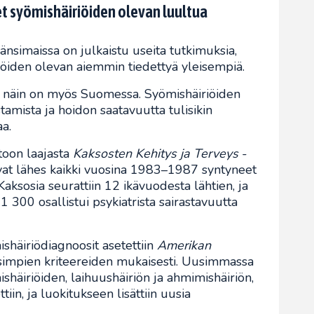
t syömishäiriöiden olevan luultua
änsimaissa on julkaistu useita tutkimuksia,
riöiden olevan aiemmin tiedettyä yleisempiä.
 näin on myös Suomessa. Syömishäiriöiden
tamista ja hoidon saatavuutta tulisikin
aa.
toon laajasta
Kaksosten Kehitys ja Terveys
-
ivat lähes kaikki vuosina 1983–1987 syntyneet
aksosia seurattiin 12 ikävuodesta lähtien, ja
1 300 osallistui psykiatrista sairastavuutta
häiriödiagnoosit asetettiin
Amerikan
impien kriteereiden mukaisesti. Uusimmassa
ishäiriöiden, laihuushäiriön ja ahmimishäiriön,
tiin, ja luokitukseen lisättiin uusia