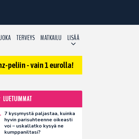
UOKA
TERVEYS
MATKAILU
LISÄÄ
-peliin - vain 1 eurolla!
LUETUIMMAT
7 kysymystä paljastaa, kuinka
hyvin parisuhteenne oikeasti
voi – uskallatko kysyä ne
kumppaniltasi?