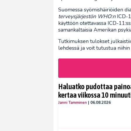
Suomessa syömishäiriöiden dia
terveysjärjestön WHO:n
ICD-10
käyttöön otettavassa ICD-11:ssä
samankaltaisia Amerikan psykia
Tutkimuksen tulokset julkaistii
lehdessä ja voit tutustua niihin
Haluatko pudottaa painoa
kertaa viikossa 10 minuut
Janni Tamminen
|
06.08.2026