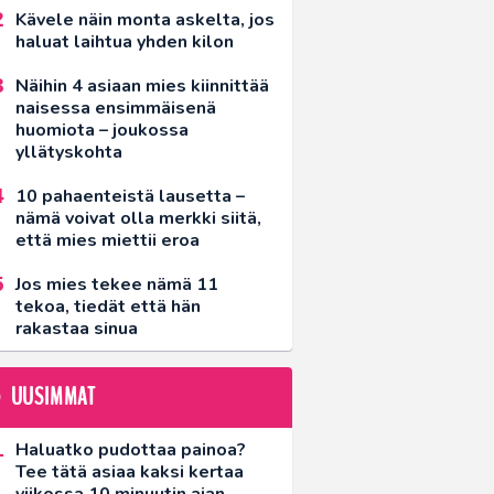
Kävele näin monta askelta, jos
haluat laihtua yhden kilon
Näihin 4 asiaan mies kiinnittää
naisessa ensimmäisenä
huomiota – joukossa
yllätyskohta
10 pahaenteistä lausetta –
nämä voivat olla merkki siitä,
että mies miettii eroa
Jos mies tekee nämä 11
tekoa, tiedät että hän
rakastaa sinua
UUSIMMAT
Haluatko pudottaa painoa?
Tee tätä asiaa kaksi kertaa
viikossa 10 minuutin ajan