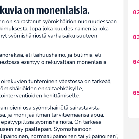
kuvia on monenlaisia.
n on sairastanut syömishäiriön nuoruudessaan,
kimuksesta. Jopa joka kuudes nainen ja joka
yt syömishäiriöstä varhaisaikuisuuteen
anoreksia, eli laihuushäiriö, ja bulimia, eli
äestössä esiintyy oirekuvaltaan monenlaisia
 oirekuvien tunteminen väestössä on tärkeää,
yömishäiriöiden ennaltaehkäisylle,
itointerventioiden kehittämiselle.
vain pieni osa syömishäiriötä sairastavista
a, ja moni jää ilman tarvitsemaansa apua.
 epätyypillisiä syömishäiriöitä. On tärkeää
 usein näy päällepäin. Syömishäiriöön
 alipainoinen, normaalipainoinen tai ylipainoinen”,