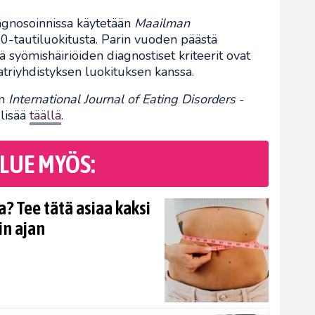
gnosoinnissa käytetään
Maailman
-tautiluokitusta. Parin vuoden päästä
 syömishäiriöiden diagnostiset kriteerit ovat
triyhdistyksen luokituksen kanssa.
n
International Journal of Eating Disorders
-
 lisää
täällä
.
LUE MYÖS:
? Tee tätä asiaa kaksi
in ajan