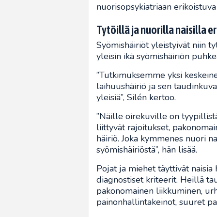
nuorisopsykiatriaan erikoistuva
Tytöillä ja nuorilla naisilla er
Syömishäiriöt yleistyivät niin t
yleisin ikä syömishäiriön puhk
”Tutkimuksemme yksi keskeinen h
laihuushäiriö ja sen taudinkuva
yleisiä”, Silén kertoo.
”Näille oirekuville on tyypilli
liittyvät rajoitukset, pakonoma
häiriö. Joka kymmenes nuori na
syömishäiriöstä”, hän lisää.
Pojat ja miehet täyttivät naisi
diagnostiset kriteerit. Heillä t
pakonomainen liikkuminen, urhe
painonhallintakeinot, suuret p