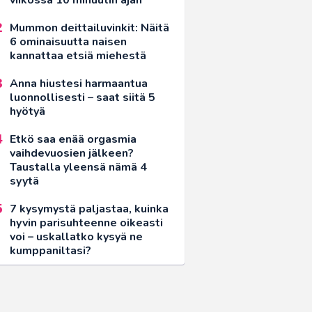
Mummon deittailuvinkit: Näitä
6 ominaisuutta naisen
kannattaa etsiä miehestä
Anna hiustesi harmaantua
luonnollisesti – saat siitä 5
hyötyä
Etkö saa enää orgasmia
vaihdevuosien jälkeen?
Taustalla yleensä nämä 4
syytä
7 kysymystä paljastaa, kuinka
hyvin parisuhteenne oikeasti
voi – uskallatko kysyä ne
kumppaniltasi?