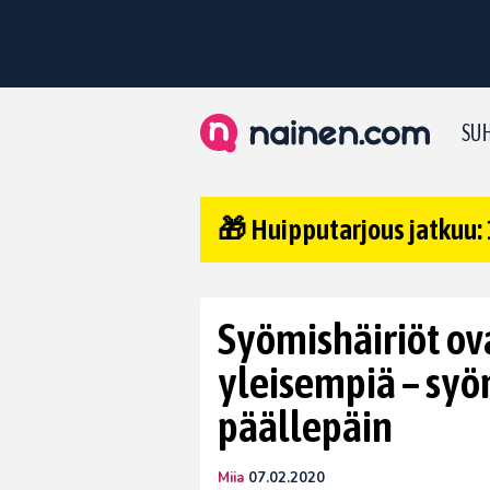
SUH
🎁 Huipputarjous jatkuu: 
Syömishäiriöt o
yleisempiä – syöm
päällepäin
Miia
07.02.2020