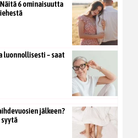
Näitä 6 ominaisuutta
miehestä
 luonnollisesti – saat
aihdevuosien jälkeen?
 syytä