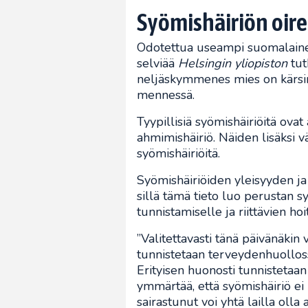
Syömishäiriön oire
Odotettua useampi suomalaine
selviää
Helsingin yliopiston
tut
neljäskymmenes mies on kärsin
mennessä.
Tyypillisiä syömishäiriöitä ovat 
ahmimishäiriö. Näiden lisäksi v
syömishäiriöitä.
Syömishäiriöiden yleisyyden ja
sillä tämä tieto luo perustan s
tunnistamiselle ja riittävien ho
”Valitettavasti tänä päivänäkin 
tunnistetaan terveydenhuolloss
Erityisen huonosti tunnistetaan
ymmärtää, että syömishäiriö ei
sairastunut voi yhtä lailla olla