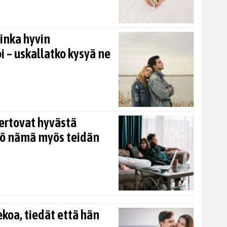
inka hyvin
i – uskallatko kysyä ne
ertovat hyvästä
kö nämä myös teidän
koa, tiedät että hän