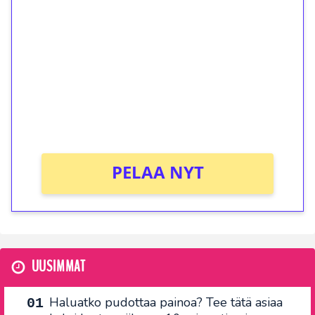
ilmaiskierroksia ilman
kierrätystä!
Talleta 1€
Saat heti 50 ilmaiskierrosta Tuohi 1000 -
peliin (arvo 0,20€ per kierros)!
Ei kierrätysvaatimusta!
PELAA NYT
UUSIMMAT
Haluatko pudottaa painoa? Tee tätä asiaa