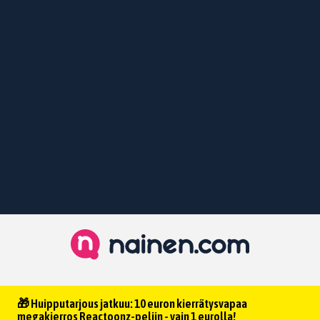
🎁 Huipputarjous jatkuu: 10 euron kierrätysvapaa
megakierros Reactoonz-peliin - vain 1 eurolla!