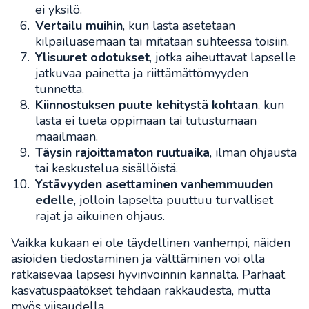
ei yksilö.
Vertailu muihin
, kun lasta asetetaan
kilpailuasemaan tai mitataan suhteessa toisiin.
Ylisuuret odotukset
, jotka aiheuttavat lapselle
jatkuvaa painetta ja riittämättömyyden
tunnetta.
Kiinnostuksen puute kehitystä kohtaan
, kun
lasta ei tueta oppimaan tai tutustumaan
maailmaan.
Täysin rajoittamaton ruutuaika
, ilman ohjausta
tai keskustelua sisällöistä.
Ystävyyden asettaminen vanhemmuuden
edelle
, jolloin lapselta puuttuu turvalliset
rajat ja aikuinen ohjaus.
Vaikka kukaan ei ole täydellinen vanhempi, näiden
asioiden tiedostaminen ja välttäminen voi olla
ratkaisevaa lapsesi hyvinvoinnin kannalta. Parhaat
kasvatuspäätökset tehdään rakkaudesta, mutta
myös viisaudella.