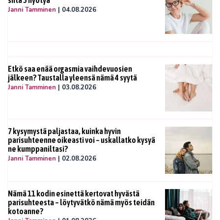
Janni Tamminen
|
04.08.2026
Etkö saa enää orgasmia vaihdevuosien
jälkeen? Taustalla yleensä nämä 4 syytä
Janni Tamminen
|
03.08.2026
7 kysymystä paljastaa, kuinka hyvin
parisuhteenne oikeasti voi – uskallatko kysyä
ne kumppaniltasi?
Janni Tamminen
|
02.08.2026
Nämä 11 kodin esinettä kertovat hyvästä
parisuhteesta – löytyvätkö nämä myös teidän
kotoanne?