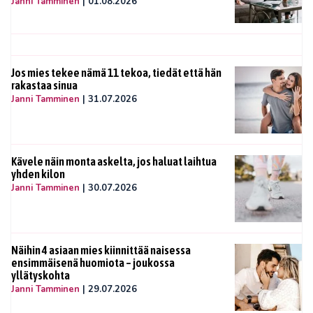
Janni Tamminen
|
01.08.2026
Jos mies tekee nämä 11 tekoa, tiedät että hän
rakastaa sinua
Janni Tamminen
|
31.07.2026
Kävele näin monta askelta, jos haluat laihtua
yhden kilon
Janni Tamminen
|
30.07.2026
Näihin 4 asiaan mies kiinnittää naisessa
ensimmäisenä huomiota – joukossa
yllätyskohta
Janni Tamminen
|
29.07.2026