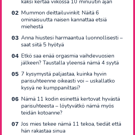
kaksi kertaa viikossa 10 minuutin ajan
Mummon deittailuvinkit: Näitä 6
ominaisuutta naisen kannattaa etsiä
miehestä
Anna hiustesi harmaantua luonnollisesti –
saat siitä 5 hyötyä
Etkö saa enää orgasmia vaihdevuosien
jälkeen? Taustalla yleensä nämä 4 syytä
7 kysymystä paljastaa, kuinka hyvin
parisuhteenne oikeasti voi – uskallatko
kysyä ne kumppaniltasi?
Nämä 11 kodin esinettä kertovat hyvästä
parisuhteesta – löytyvätkö nämä myös
teidän kotoanne?
Jos mies tekee nämä 11 tekoa, tiedät että
hän rakastaa sinua