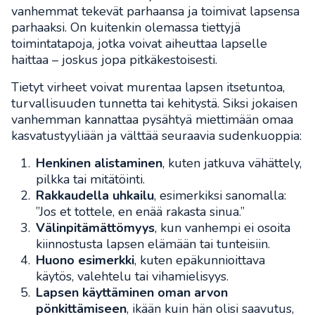
vanhemmat tekevät parhaansa ja toimivat lapsensa
parhaaksi. On kuitenkin olemassa tiettyjä
toimintatapoja, jotka voivat aiheuttaa lapselle
haittaa – joskus jopa pitkäkestoisesti.
Tietyt virheet voivat murentaa lapsen itsetuntoa,
turvallisuuden tunnetta tai kehitystä. Siksi jokaisen
vanhemman kannattaa pysähtyä miettimään omaa
kasvatustyyliään ja välttää seuraavia sudenkuoppia:
Henkinen alistaminen
, kuten jatkuva vähättely,
pilkka tai mitätöinti.
Rakkaudella uhkailu
, esimerkiksi sanomalla:
”Jos et tottele, en enää rakasta sinua.”
Välinpitämättömyys
, kun vanhempi ei osoita
kiinnostusta lapsen elämään tai tunteisiin.
Huono esimerkki
, kuten epäkunnioittava
käytös, valehtelu tai vihamielisyys.
Lapsen käyttäminen oman arvon
pönkittämiseen
, ikään kuin hän olisi saavutus,