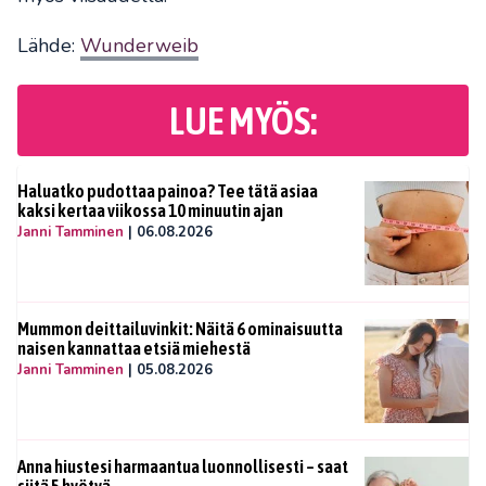
Lähde:
Wunderweib
LUE MYÖS:
Haluatko pudottaa painoa? Tee tätä asiaa
kaksi kertaa viikossa 10 minuutin ajan
Janni Tamminen
|
06.08.2026
Mummon deittailuvinkit: Näitä 6 ominaisuutta
naisen kannattaa etsiä miehestä
Janni Tamminen
|
05.08.2026
Anna hiustesi harmaantua luonnollisesti – saat
siitä 5 hyötyä