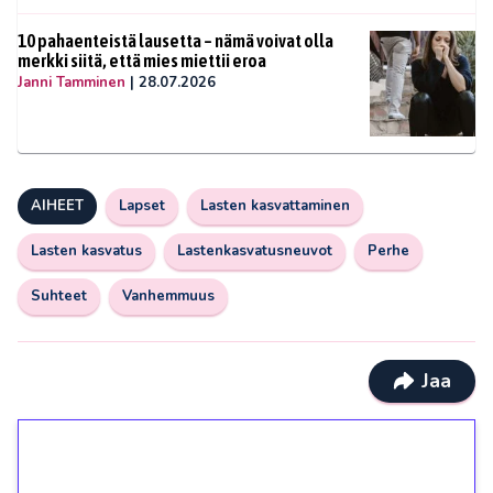
10 pahaenteistä lausetta – nämä voivat olla
merkki siitä, että mies miettii eroa
Janni Tamminen
|
28.07.2026
AIHEET
Lapset
Lasten kasvattaminen
Lasten kasvatus
Lastenkasvatusneuvot
Perhe
Suhteet
Vanhemmuus
Jaa
1€ = 10€ arvosta