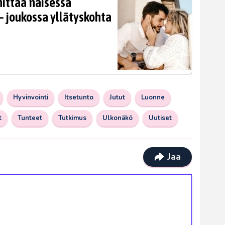
nittää naisessa
 joukossa yllätyskohta
Hyvinvointi
Itsetunto
Jutut
Luonne
t
Tunteet
Tutkimus
Ulkonäkö
Uutiset
Jaa
ilmaiskierroksia ilman