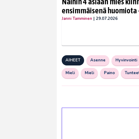
Näihin 4 asiaan mies kiin
ensimmäisenä huomiota –
Janni Tamminen
|
29.07.2026
AIHEET
Asenne
Hyvinvointi
Mieli
Mieli
Paino
Tuntee
1€ = 10€ arvosta 
kierrätystä!