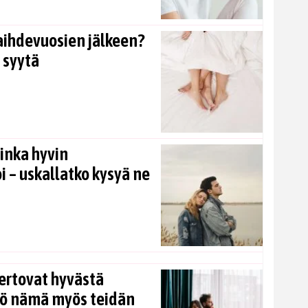
aihdevuosien jälkeen?
 syytä
inka hyvin
i – uskallatko kysyä ne
ertovat hyvästä
kö nämä myös teidän