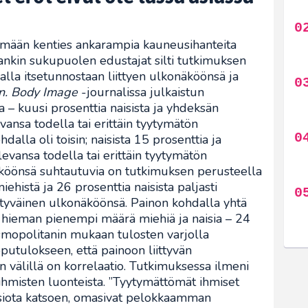
lemään kenties ankarampia kauneusihanteita
ankin sukupuolen edustajat silti tutkimuksen
la itsetunnostaan liittyen ulkonäköönsä ja
n.
Body Image
-journalissa julkaistun
– kuusi prosenttia naisista ja yhdeksän
evansa todella tai erittäin tyytymätön
alla oli toisin; naisista 15 prosenttia ja
levansa todella tai erittäin tyytymätön
näköönsä suhtautuvia on tutkimuksen perusteella
ehistä ja 26 prosenttia naisista paljasti
yytyväinen ulkonäköönsä. Painon kohdalla yhtä
si hieman pienempi määrä miehiä ja naisia – 24
osmopolitanin mukaan tulosten varjolla
pputulokseen, että painoon liittyvän
välillä on korrelaatio. Tutkimuksessa ilmeni
 ihmisten luonteista. ”Tyytymättömät ihmiset
isiota katsoen, omasivat pelokkaamman