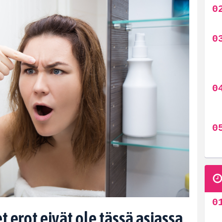
 erot eivät ole tässä asiassa