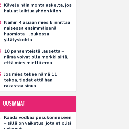
Kävele näin monta askelta, jos
haluat laihtua yhden kilon
Näihin 4 asiaan mies kiinnittää
naisessa ensimmäisenä
huomiota – joukossa
yllätyskohta
10 pahaenteistä lausetta –
nämä voivat olla merkki siitä,
että mies miettii eroa
Jos mies tekee nämä 11
tekoa, tiedät että hän
rakastaa sinua
UUSIMMAT
Kaada vodkaa pesukoneeseen
– sillä on vaikutus, jota et olisi
uskonut