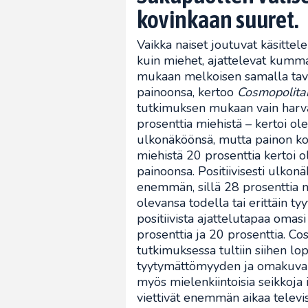
kovinkaan suuret.
Vaikka naiset joutuvat käsitte
kuin miehet, ajattelevat kumm
mukaan melkoisen samalla taval
painoonsa, kertoo
Cosmopolita
tutkimuksen mukaan vain harva 
prosenttia miehistä – kertoi ol
ulkonäköönsä, mutta painon kohd
miehistä 20 prosenttia kertoi o
painoonsa. Positiivisesti ulko
enemmän, sillä 28 prosenttia mi
olevansa todella tai erittäin t
positiivista ajattelutapaa oma
prosenttia ja 20 prosenttia. C
tutkimuksessa tultiin siihen lo
tyytymättömyyden ja omakuvan 
myös mielenkiintoisia seikkoja
viettivät enemmän aikaa telev