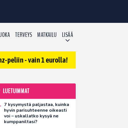
UOKA
TERVEYS
MATKAILU
LISÄÄ
-peliin - vain 1 eurolla!
LUETUIMMAT
7 kysymystä paljastaa, kuinka
hyvin parisuhteenne oikeasti
voi – uskallatko kysyä ne
kumppaniltasi?