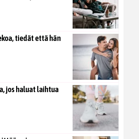
koa, tiedät että hän
, jos haluat laihtua