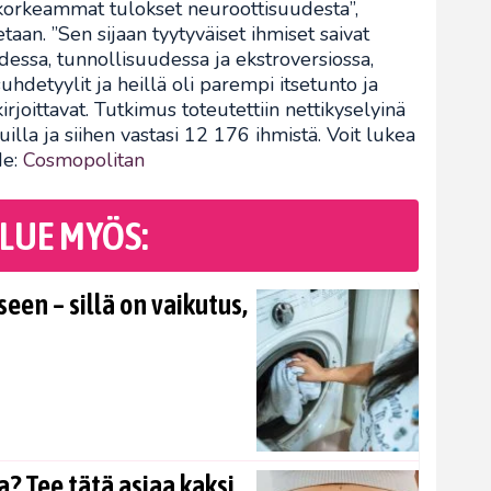
 korkeammat tulokset neuroottisuudesta”,
taan. ”Sen sijaan tyytyväiset ihmiset saivat
ssa, tunnollisuudessa ja ekstroversiossa,
detyylit ja heillä oli parempi itsetunto ja
kirjoittavat. Tutkimus toteutettiin nettikyselyinä
uilla ja siihen vastasi 12 176 ihmistä. Voit lukea
de:
Cosmopolitan
LUE MYÖS:
en – sillä on vaikutus,
? Tee tätä asiaa kaksi