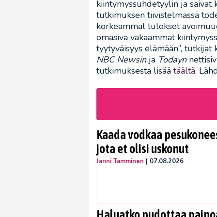
kiintymyssuhdetyylin ja saivat
tutkimuksen tiivistelmässä tode
korkeammat tulokset avoimuude
omasiva vakaammat kiintymyssuh
tyytyväisyys elämään”, tutkijat 
NBC Newsin
ja
Todayn
nettisiv
tutkimuksesta lisää
täältä
. Läh
Kaada vodkaa pesukoneese
jota et olisi uskonut
Janni Tamminen
|
07.08.2026
Haluatko pudottaa painoa