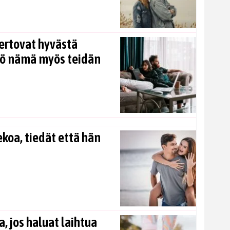
ertovat hyvästä
kö nämä myös teidän
koa, tiedät että hän
, jos haluat laihtua