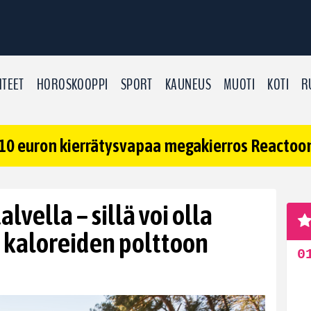
TEET
HOROSKOOPPI
SPORT
KAUNEUS
MUOTI
KOTI
R
10 euron kierrätysvapaa megakierros Reactoonz
lvella – sillä voi olla
 kaloreiden polttoon