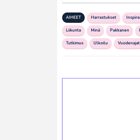
AIHEET
Harrastukset
Inspira
Liikunta
Minä
Pakkanen
Tutkimus
Ulkoilu
Vuodenajat
1€ = 10€ arvosta 
kierrätystä!
Talleta 1€
Saat heti 50 ilmaiskierr
kierros)!