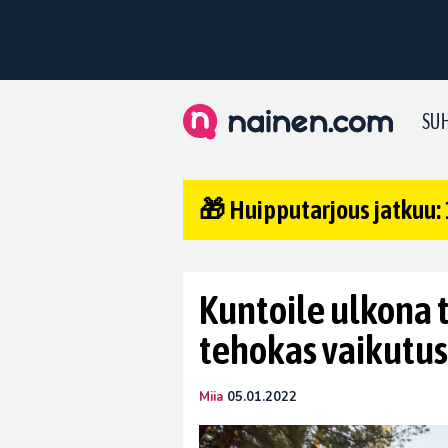
SUH
🎁 Huipputarjous jatkuu: 
Kuntoile ulkona ta
tehokas vaikutus
Miia
05.01.2022