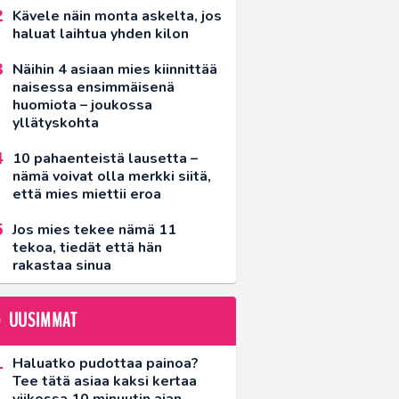
Kävele näin monta askelta, jos
haluat laihtua yhden kilon
Näihin 4 asiaan mies kiinnittää
naisessa ensimmäisenä
huomiota – joukossa
yllätyskohta
10 pahaenteistä lausetta –
nämä voivat olla merkki siitä,
että mies miettii eroa
Jos mies tekee nämä 11
tekoa, tiedät että hän
rakastaa sinua
UUSIMMAT
Haluatko pudottaa painoa?
Tee tätä asiaa kaksi kertaa
viikossa 10 minuutin ajan