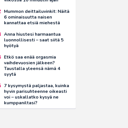
Mummon deittailuvinkit: Näitä
6 ominaisuutta naisen
kannattaa etsiä miehestä
Anna hiustesi harmaantua
luonnollisesti – saat siitä 5
hyötyä
Etkö saa enää orgasmia
vaihdevuosien jälkeen?
Taustalla yleensä nämä 4
syytä
7 kysymystä paljastaa, kuinka
hyvin parisuhteenne oikeasti
voi – uskallatko kysyä ne
kumppaniltasi?