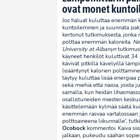
ovat monet kuntoil
Jos haluat kuluttaa enemmän ka
kuntoileminen ja suunnata pak
kertonut tutkimuksesta, jonka 
polttaa enemmän kaloreita.
Ne
University at Albanyn
tutkimus 
käyneet henkilöt kuluttivat 34
kävivät pitkillä kävelyillä 
lisääntynyt kalorien polttaminen
täytyy kuluttaa lisää energiaa
sekä miehiä että naisia, joista 
samalla, kun heidän lihasmassa
osallistuneiden miesten kesku
käsittelemään kylmää säätä kui
enemmän rasvaa vartalossaan ja
polttoaineena liikunnalle”, tu
Ocobock
kommentoi. Kaiva siis l
jalkaan, pukeudu säähän sopie