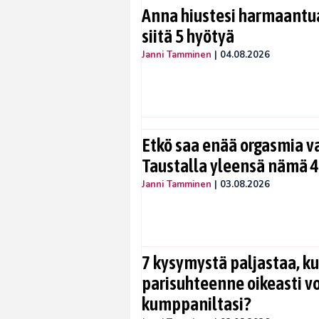
Anna hiustesi harmaantua
siitä 5 hyötyä
Janni Tamminen
|
04.08.2026
Etkö saa enää orgasmia v
Taustalla yleensä nämä 4
Janni Tamminen
|
03.08.2026
7 kysymystä paljastaa, ku
parisuhteenne oikeasti vo
kumppaniltasi?