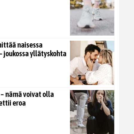
nittää naisessa
 joukossa yllätyskohta
 – nämä voivat olla
ettii eroa