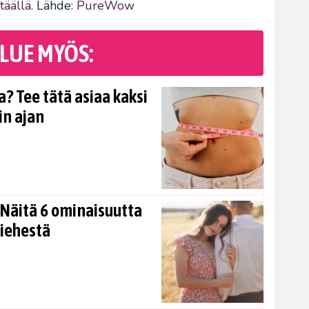
täällä
. Lähde:
PureWow
LUE MYÖS:
? Tee tätä asiaa kaksi
in ajan
Näitä 6 ominaisuutta
miehestä