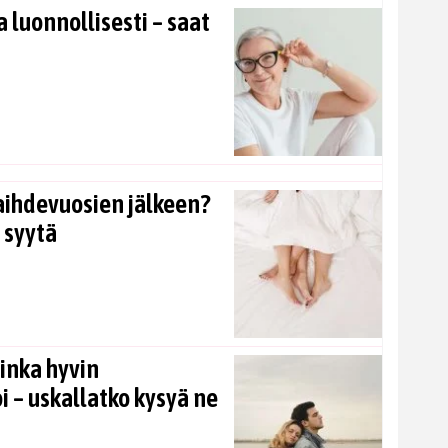
 luonnollisesti – saat
aihdevuosien jälkeen?
 syytä
inka hyvin
i – uskallatko kysyä ne