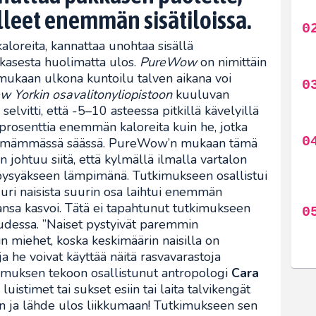
leet enemmän sisätiloissa.
loreita, kannattaa unohtaa sisällä
kasesta huolimatta ulos.
PureWow
on nimittäin
mukaan ulkona kuntoilu talven aikana voi
w Yorkin osavalitonyliopistoon
kuuluvan
selvitti, että -5–10 asteessa pitkillä kävelyillä
 prosenttia enemmän kaloreita kuin he, jotka
lämpimämmässä säässä. PureWow’n mukaan tämä
 johtuu siitä, että kylmällä ilmalla vartalon
 pysyäkseen lämpimänä. Tutkimukseen osallistui
juuri naisista suurin osa laihtui enemmän
nsa kasvoi. Tätä ei tapahtunut tutkimukseen
udessa. ”Naiset pystyivät paremmin
n miehet, koska keskimäärin naisilla on
 he voivat käyttää näitä rasvavarastoja
tkimuksen tekoon osallistunut antropologi
Cara
uistimet tai sukset esiin tai laita talvikengät
n ja lähde ulos liikkumaan! Tutkimukseen sen