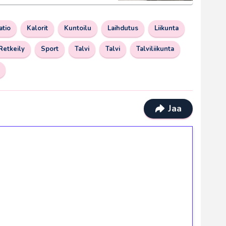
atio
Kalorit
Kuntoilu
Laihdutus
Liikunta
Retkeily
Sport
Talvi
Talvi
Talviliikunta
Jaa
ilmaiskierroksia ilman
osta Tuohi 1000 -peliin (arvo 0,20€ per