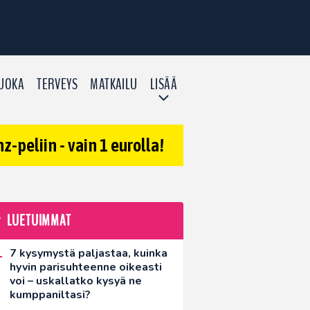
UOKA
TERVEYS
MATKAILU
LISÄÄ
-peliin - vain 1 eurolla!
LUETUIMMAT
7 kysymystä paljastaa, kuinka
hyvin parisuhteenne oikeasti
voi – uskallatko kysyä ne
kumppaniltasi?