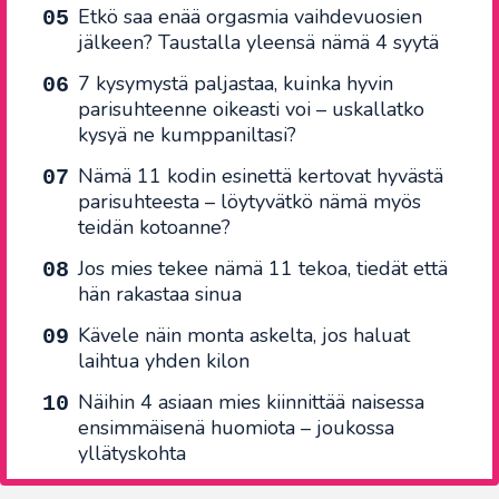
Etkö saa enää orgasmia vaihdevuosien
jälkeen? Taustalla yleensä nämä 4 syytä
7 kysymystä paljastaa, kuinka hyvin
parisuhteenne oikeasti voi – uskallatko
kysyä ne kumppaniltasi?
Nämä 11 kodin esinettä kertovat hyvästä
parisuhteesta – löytyvätkö nämä myös
teidän kotoanne?
Jos mies tekee nämä 11 tekoa, tiedät että
hän rakastaa sinua
Kävele näin monta askelta, jos haluat
laihtua yhden kilon
Näihin 4 asiaan mies kiinnittää naisessa
ensimmäisenä huomiota – joukossa
yllätyskohta