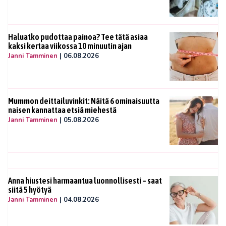
Haluatko pudottaa painoa? Tee tätä asiaa
kaksi kertaa viikossa 10 minuutin ajan
Janni Tamminen
|
06.08.2026
Mummon deittailuvinkit: Näitä 6 ominaisuutta
naisen kannattaa etsiä miehestä
Janni Tamminen
|
05.08.2026
Anna hiustesi harmaantua luonnollisesti – saat
siitä 5 hyötyä
Janni Tamminen
|
04.08.2026