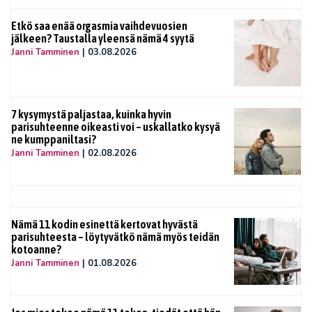
Etkö saa enää orgasmia vaihdevuosien
jälkeen? Taustalla yleensä nämä 4 syytä
Janni Tamminen
|
03.08.2026
7 kysymystä paljastaa, kuinka hyvin
parisuhteenne oikeasti voi – uskallatko kysyä
ne kumppaniltasi?
Janni Tamminen
|
02.08.2026
Nämä 11 kodin esinettä kertovat hyvästä
parisuhteesta – löytyvätkö nämä myös teidän
kotoanne?
Janni Tamminen
|
01.08.2026