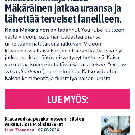
Mäkäräinen jatkaa uraansa ja
lähettää terveiset faneilleen.
Kaisa Mäkäräinen
on ladannut YouTube-tililleen
vasta videon, jossa hän paljastaa uransa
urheiluammattilaisena jatkuvan. Videon
kuvauksessa Kaisa kertoo, että rankka työ saa nyt
jatkua, vaikka päätös ei syntynyt hetkessä. Kaisa
vakuuttaa kuitenkin tietävänsä mitä tekee:
”I know
what I’m doing”
, nainen kuittaa. Katso videolta
Kaisan kommentit ja fiilistelyä naisen urasta.
LUE MYÖS:
Kaada vodkaa pesukoneeseen – sillä on
vaikutus, jota et olisi uskonut
Janni Tamminen
|
07.08.2026