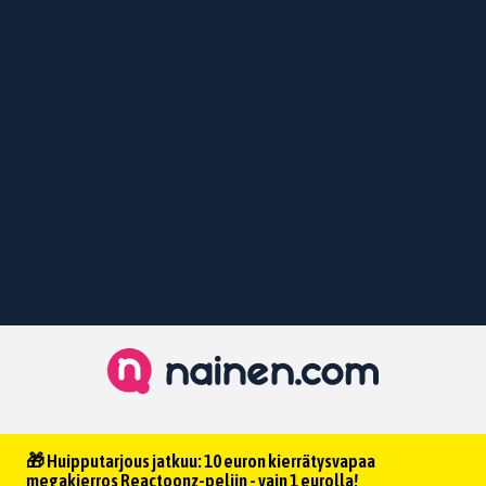
🎁 Huipputarjous jatkuu: 10 euron kierrätysvapaa
megakierros Reactoonz-peliin - vain 1 eurolla!