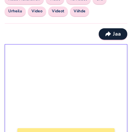
Urheilu
Video
Videot
Viihde
Jaa
1€ = 10€ arvosta
ilmaiskierroksia ilman
kierrätystä!
Talleta 1€
Saat heti 50 ilmaiskierrosta Tuohi 1000 -
peliin (arvo 0,20€ per kierros)!
Ei kierrätysvaatimusta!