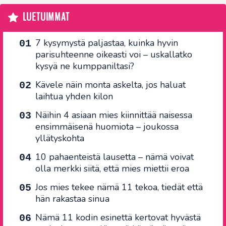
LUETUIMMAT
7 kysymystä paljastaa, kuinka hyvin
parisuhteenne oikeasti voi – uskallatko
kysyä ne kumppaniltasi?
Kävele näin monta askelta, jos haluat
laihtua yhden kilon
Näihin 4 asiaan mies kiinnittää naisessa
ensimmäisenä huomiota – joukossa
yllätyskohta
10 pahaenteistä lausetta – nämä voivat
olla merkki siitä, että mies miettii eroa
Jos mies tekee nämä 11 tekoa, tiedät että
hän rakastaa sinua
Nämä 11 kodin esinettä kertovat hyvästä