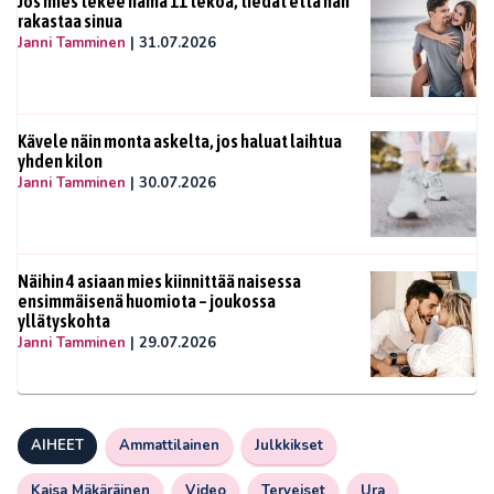
Jos mies tekee nämä 11 tekoa, tiedät että hän
rakastaa sinua
Janni Tamminen
|
31.07.2026
Kävele näin monta askelta, jos haluat laihtua
yhden kilon
Janni Tamminen
|
30.07.2026
Näihin 4 asiaan mies kiinnittää naisessa
ensimmäisenä huomiota – joukossa
yllätyskohta
Janni Tamminen
|
29.07.2026
AIHEET
Ammattilainen
Julkkikset
Kaisa Mäkäräinen
Video
Terveiset
Ura