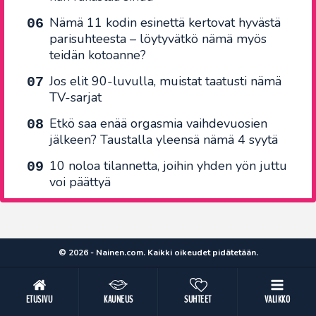
Nämä 11 kodin esinettä kertovat hyvästä
parisuhteesta – löytyvätkö nämä myös
teidän kotoanne?
Jos elit 90-luvulla, muistat taatusti nämä
TV-sarjat
Etkö saa enää orgasmia vaihdevuosien
jälkeen? Taustalla yleensä nämä 4 syytä
10 noloa tilannetta, joihin yhden yön juttu
voi päättyä
© 2026 - Nainen.com. Kaikki oikeudet pidätetään.
ETUSIVU
KAUNEUS
SUHTEET
VALIKKO