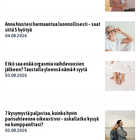
Anna hiustesi harmaantua luonnollisesti – saat
siitä 5 hyötyä
04.08.2026
Etkö saa enää orgasmia vaihdevuosien
jälkeen? Taustalla yleensä nämä 4 syytä
03.08.2026
7 kysymystä paljastaa, kuinka hyvin
parisuhteenne oikeasti voi – uskallatko kysyä
ne kumppaniltasi?
02.08.2026