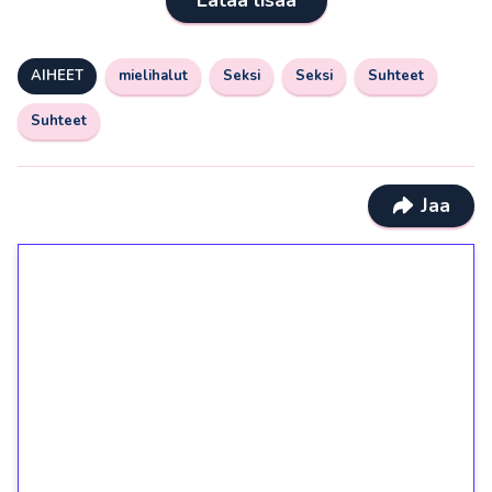
AIHEET
mielihalut
Seksi
Seksi
Suhteet
Suhteet
Jaa
1€ = 10€ arvosta
ilmaiskierroksia ilman
kierrätystä!
Talleta 1€
Saat heti 50 ilmaiskierrosta Tuohi 1000 -
peliin (arvo 0,20€ per kierros)!