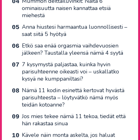
Mummon deittailuvinkit: Näitä 6
ominaisuutta naisen kannattaa etsiä
miehestä
Anna hiustesi harmaantua luonnollisesti –
saat siitä 5 hyötyä
Etkö saa enää orgasmia vaihdevuosien
jälkeen? Taustalla yleensä nämä 4 syytä
7 kysymystä paljastaa, kuinka hyvin
parisuhteenne oikeasti voi – uskallatko
kysyä ne kumppaniltasi?
Nämä 11 kodin esinettä kertovat hyvästä
parisuhteesta – löytyvätkö nämä myös
teidän kotoanne?
Jos mies tekee nämä 11 tekoa, tiedät että
hän rakastaa sinua
Kävele näin monta askelta, jos haluat