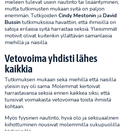
mieleen tulevat usein nautinto tai lisääntyminen,
mutta tutkimusten mukaan syitä on paljon
enemmän. Tutkijoiden
Cindy Mestonin
ja
David
Bussin
tutkimuksissa havaittiin, että ihmisillä on
satoja erilaisia syitä harrastaa seksiä. Yleisimmät
motiivit olivat kuitenkin yllättävän samanlaisia
miehillä ja naisilla.
Vetovoima yhdisti lähes
kaikkia
Tutkimuksen mukaan sekä miehillä että naisilla
yleisin syy oli sama. Molemmat kertoivat
harrastavansa seksiä ennen kaikkea siksi, että
tunsivat voimakasta vetovoimaa toista ihmistä
kohtaan.
Myös fyysinen nautinto, hyvä olo ja seksuaalinen
kiihottuminen nousivat molemmilla sukupuolilla