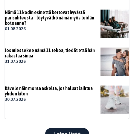
Nämä 11 kodin esinettä kertovat hyvästä
parisuhteesta – löytyvätkö nämä myös teidän
kotoanne?
01.08.2026
Jos mies tekee nämä 11 tekoa, tiedät että hän
rakastaa sinua
31.07.2026
Kävele näin monta askelta, jos haluat laihtua
yhden kilon
30.07.2026
Lataa lisää