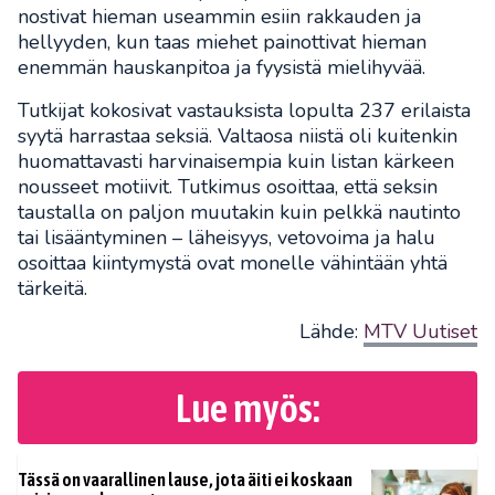
nostivat hieman useammin esiin rakkauden ja
hellyyden, kun taas miehet painottivat hieman
enemmän hauskanpitoa ja fyysistä mielihyvää.
Tutkijat kokosivat vastauksista lopulta 237 erilaista
syytä harrastaa seksiä. Valtaosa niistä oli kuitenkin
huomattavasti harvinaisempia kuin listan kärkeen
nousseet motiivit. Tutkimus osoittaa, että seksin
taustalla on paljon muutakin kuin pelkkä nautinto
tai lisääntyminen – läheisyys, vetovoima ja halu
osoittaa kiintymystä ovat monelle vähintään yhtä
tärkeitä.
Lähde:
MTV Uutiset
Lue myös:
Tässä on vaarallinen lause, jota äiti ei koskaan