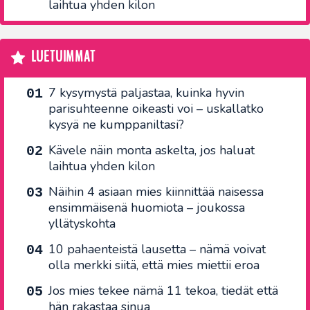
laihtua yhden kilon
LUETUIMMAT
7 kysymystä paljastaa, kuinka hyvin
parisuhteenne oikeasti voi – uskallatko
kysyä ne kumppaniltasi?
Kävele näin monta askelta, jos haluat
laihtua yhden kilon
Näihin 4 asiaan mies kiinnittää naisessa
ensimmäisenä huomiota – joukossa
yllätyskohta
10 pahaenteistä lausetta – nämä voivat
olla merkki siitä, että mies miettii eroa
Jos mies tekee nämä 11 tekoa, tiedät että
hän rakastaa sinua