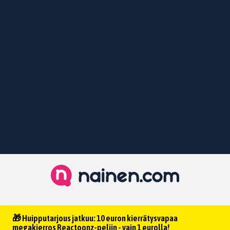
🎁 Huipputarjous jatkuu: 10 euron kierrätysvapaa
megakierros Reactoonz-peliin - vain 1 eurolla!