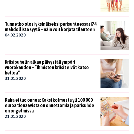
Tunnetko olosi yksinäiseksi parisuhteessasi? 4
mahdollista syytä – näin voit korjata tilanteen
04.02.2020
Kriisipuhelin alkaa päivystää ympäri
vuorokauden – ”Ihmisten kriisit eivät katso
kelloa”
31.01.2020
Raha ei tuo onnea: Kaksi kolmesta yli 100 000
euroa tienaavista on onnettomia ja parisuhde
on ongelmissa
21.01.2020