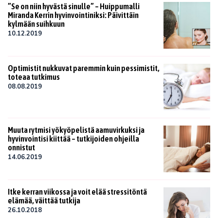
”Se on niin hyvästä sinulle” – Huippumalli
Miranda Kerrin hyvinvointiniksi: Päivittäin
kylmään suihkuun
10.12.2019
Optimistit nukkuvat paremmin kuin pessimistit,
toteaa tutkimus
08.08.2019
Muuta rytmisi yökyöpelistä aamuvirkuksi ja
hyvinvointisi kiittää – tutkijoiden ohjeilla
onnistut
14.06.2019
Itke kerran viikossa ja voit elää stressitöntä
elämää, väittää tutkija
26.10.2018