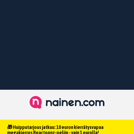
🎁 Huipputarjous jatkuu: 10 euron kierrätysvapaa
megakierros Reactoonz-peliin - vain 1 eurolla!