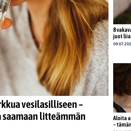
8 vakav
juot lii
09.07.20
rkkua vesilasilliseen –
ua saamaan litteämmän
Aloita 
– tämän