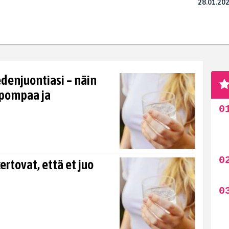
28.01.20
edenjuontiasi – näin
lpompaa ja
rtovat, että et juo