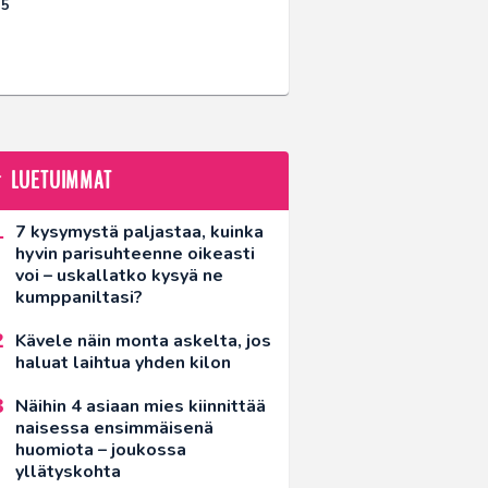
25
LUETUIMMAT
7 kysymystä paljastaa, kuinka
hyvin parisuhteenne oikeasti
voi – uskallatko kysyä ne
kumppaniltasi?
Kävele näin monta askelta, jos
haluat laihtua yhden kilon
Näihin 4 asiaan mies kiinnittää
naisessa ensimmäisenä
huomiota – joukossa
yllätyskohta