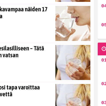
ukavampaa näiden 17
a
esilasilliseen – Tätä
n vatsan
si tapa varoittaa
 vettä