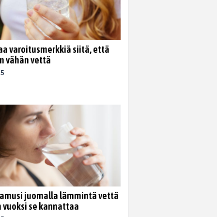
aa varoitusmerkkiä siitä, että
an vähän vettä
25
aamusi juomalla lämmintä vettä
 vuoksi se kannattaa