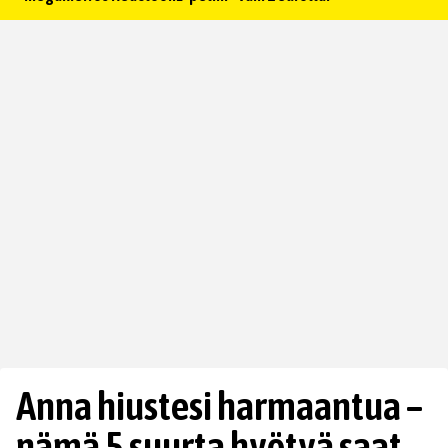
Anna hiustesi harmaantua –
nämä 5 suurta hyötyä saat