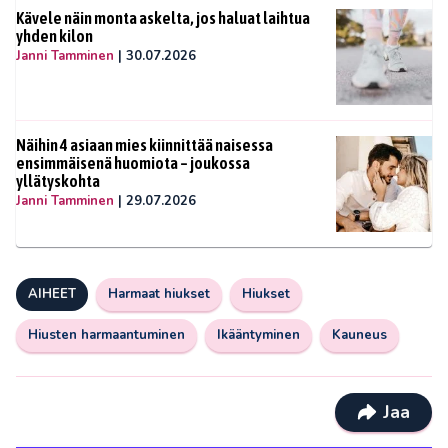
Kävele näin monta askelta, jos haluat laihtua
yhden kilon
Janni Tamminen
|
30.07.2026
Näihin 4 asiaan mies kiinnittää naisessa
ensimmäisenä huomiota – joukossa
yllätyskohta
Janni Tamminen
|
29.07.2026
AIHEET
Harmaat hiukset
Hiukset
Hiusten harmaantuminen
Ikääntyminen
Kauneus
Jaa