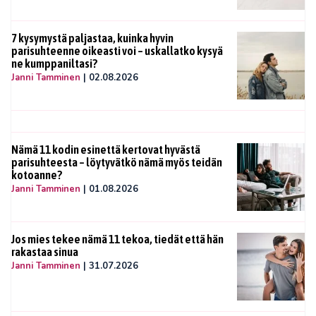
7 kysymystä paljastaa, kuinka hyvin
parisuhteenne oikeasti voi – uskallatko kysyä
ne kumppaniltasi?
Janni Tamminen
|
02.08.2026
Nämä 11 kodin esinettä kertovat hyvästä
parisuhteesta – löytyvätkö nämä myös teidän
kotoanne?
Janni Tamminen
|
01.08.2026
Jos mies tekee nämä 11 tekoa, tiedät että hän
rakastaa sinua
Janni Tamminen
|
31.07.2026