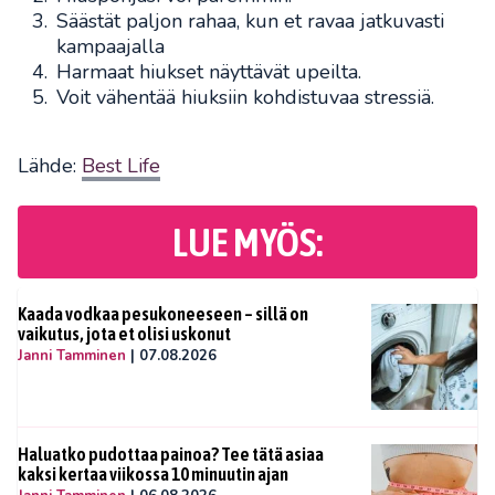
Säästät paljon rahaa, kun et ravaa jatkuvasti
kampaajalla
Harmaat hiukset näyttävät upeilta.
Voit vähentää hiuksiin kohdistuvaa stressiä.
Lähde:
Best Life
LUE MYÖS:
Kaada vodkaa pesukoneeseen – sillä on
vaikutus, jota et olisi uskonut
Janni Tamminen
|
07.08.2026
Haluatko pudottaa painoa? Tee tätä asiaa
kaksi kertaa viikossa 10 minuutin ajan