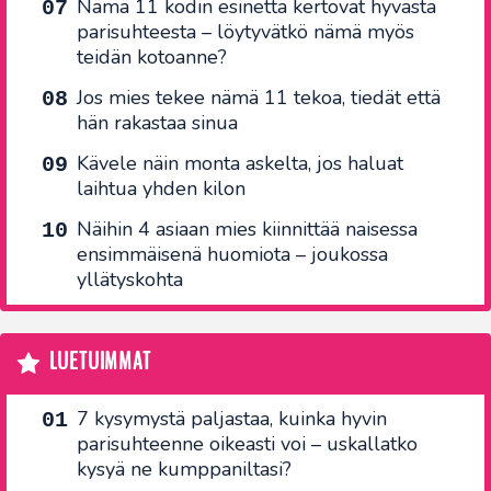
Nämä 11 kodin esinettä kertovat hyvästä
parisuhteesta – löytyvätkö nämä myös
teidän kotoanne?
Jos mies tekee nämä 11 tekoa, tiedät että
hän rakastaa sinua
Kävele näin monta askelta, jos haluat
laihtua yhden kilon
Näihin 4 asiaan mies kiinnittää naisessa
ensimmäisenä huomiota – joukossa
yllätyskohta
LUETUIMMAT
7 kysymystä paljastaa, kuinka hyvin
parisuhteenne oikeasti voi – uskallatko
kysyä ne kumppaniltasi?