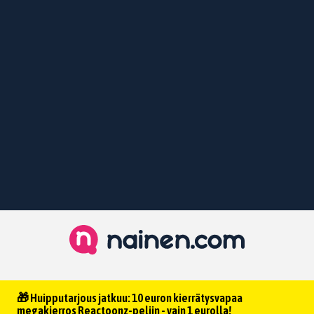
🎁 Huipputarjous jatkuu: 10 euron kierrätysvapaa
megakierros Reactoonz-peliin - vain 1 eurolla!