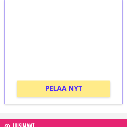
1€ = 10€ arvosta
ilmaiskierroksia ilman
kierrätystä!
Talleta 1€
Saat heti 50 ilmaiskierrosta Tuohi 1000 -
peliin (arvo 0,20€ per kierros)!
Ei kierrätysvaatimusta!
PELAA NYT
UUSIMMAT