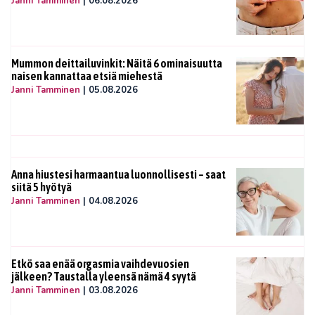
Janni Tamminen
|
06.08.2026
Mummon deittailuvinkit: Näitä 6 ominaisuutta
naisen kannattaa etsiä miehestä
Janni Tamminen
|
05.08.2026
Anna hiustesi harmaantua luonnollisesti – saat
siitä 5 hyötyä
Janni Tamminen
|
04.08.2026
Etkö saa enää orgasmia vaihdevuosien
jälkeen? Taustalla yleensä nämä 4 syytä
Janni Tamminen
|
03.08.2026