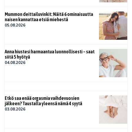
Mummon deittailuvinkit: Näitä 6 ominaisuutta
naisen kannattaa etsiä miehestä
05.08.2026
Anna hiustesi harmaantua luonnollisesti – saat
siitä 5 hyötyä
04.08.2026
Etkö saa enää orgasmia vaihdevuosien
jälkeen? Taustalla yleensä nämä 4 syytä
03.08.2026