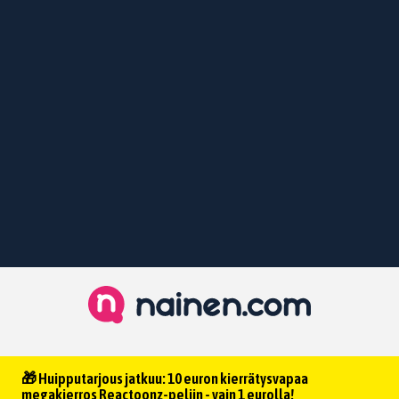
🎁 Huipputarjous jatkuu: 10 euron kierrätysvapaa
megakierros Reactoonz-peliin - vain 1 eurolla!