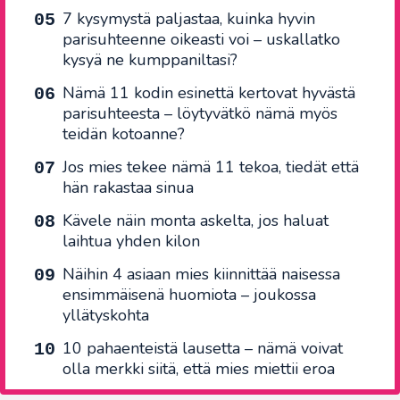
7 kysymystä paljastaa, kuinka hyvin
parisuhteenne oikeasti voi – uskallatko
kysyä ne kumppaniltasi?
Nämä 11 kodin esinettä kertovat hyvästä
parisuhteesta – löytyvätkö nämä myös
teidän kotoanne?
Jos mies tekee nämä 11 tekoa, tiedät että
hän rakastaa sinua
Kävele näin monta askelta, jos haluat
laihtua yhden kilon
Näihin 4 asiaan mies kiinnittää naisessa
ensimmäisenä huomiota – joukossa
yllätyskohta
10 pahaenteistä lausetta – nämä voivat
olla merkki siitä, että mies miettii eroa