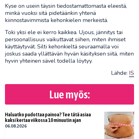
Kyse on usein täysin tiedostamattomasta eleestä,
minkä vuoksi sitä pidetäänkin yhtenä
kiinnostavimmista kehonkielen merkeistä.
Toki yksi ele ei kerro kaikkea. Ujous, jännitys tai
persoonallisuus vaikuttavat siihen, miten ihmiset
käyttäytyvät. Silti kehonkieltä seuraamalla voi
joskus saada yllättävän hyvän käsityksen siitä, miten
hyvin yhteinen sävel todella löytyy.
Lähde:
IS
Lue myös:
Haluatko pudottaa painoa? Tee tätä asiaa
kaksi kertaa viikossa 10 minuutin ajan
06.08.2026