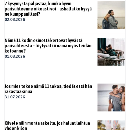
7 kysymystä paljastaa, kuinka hyvin
parisuhteenne oikeasti voi – uskallatko kysyä
ne kumppaniltasi?
02.08.2026
Nämä 11 kodin esinettä kertovat hyvästä
parisuhteesta – löytyvätkö nämä myös teidän
kotoanne?
01.08.2026
Jos mies tekee nämä 11 tekoa, tiedät että hän
rakastaa sinua
31.07.2026
Kävele näin monta askelta, jos haluat laihtua
yhden kilon