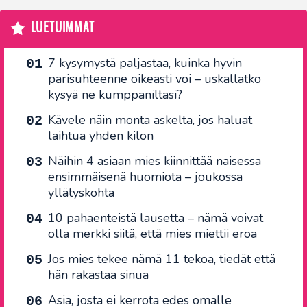
LUETUIMMAT
7 kysymystä paljastaa, kuinka hyvin
parisuhteenne oikeasti voi – uskallatko
kysyä ne kumppaniltasi?
Kävele näin monta askelta, jos haluat
laihtua yhden kilon
Näihin 4 asiaan mies kiinnittää naisessa
ensimmäisenä huomiota – joukossa
yllätyskohta
10 pahaenteistä lausetta – nämä voivat
olla merkki siitä, että mies miettii eroa
Jos mies tekee nämä 11 tekoa, tiedät että
hän rakastaa sinua
Asia, josta ei kerrota edes omalle