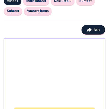
AIHEET
Ihmissuhteet
Keskustelu
Suhteet
Suhteet
Vuorovaikutus
Jaa
1€ = 10€ arvosta
ilmaiskierroksia ilman
kierrätystä!
Talleta 1€
Saat heti 50 ilmaiskierrosta Tuohi 1000 -
peliin (arvo 0,20€ per kierros)!
Ei kierrätysvaatimusta!