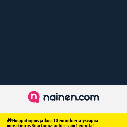
🎁 Huipputarjous jatkuu: 10 euron kierrätysvapaa
megakierros Reactoonz-peliin - vain 1 eurolla!