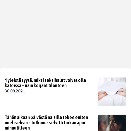
4 yleistä syytä, miksi seksihalut voivat olla
kateissa – näin korjaat tilanteen
30.09.2021
Tähän aikaan päivästä naisilla tekee eniten
mieli seksiä – tutkimus selvitti tarkan ajan
minuutilleen