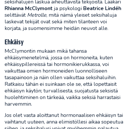
seksihalujen laskua aiheuttavista tekijöistä. Lääkäri
Rhianna McClymont
ja psykologi
Beatrice Lindéh
selittävät
Metrolle
, mitä nämä yleiset seksihaluja
laskevat tekijät ovat sekä miten tilanteen voi
korjata, ja suomensimme heidän neuvot alle.
Ehkäisy
McClymontin mukaan mikä tahansa
ehkäisymenetelmä, jossa on hormoneita, kuten
ehkäisypillereissä tai hormonikierukkassa, voi
vaikuttaa omien hormoneiden luonnolliseen
tasapainoon ja näin ollen vaikuttaa seksihaluihin.
Ratkaisu tähän ei suinkaan ole se, että lopettaisit
ehkäisyn käytön; turvallisesta, suojatusta seksistä
huolehtiminen on tärkeää, vaikka seksiä harrastaisi
harvemmin.
Jos olet vasta aloittanut hormonaalisen ehkäisyn tai
vaihtanut uuteen, anna elimistöllesi aikaa sopeutua
siihen, ja seksihalusi voivat myöhemmin palautua