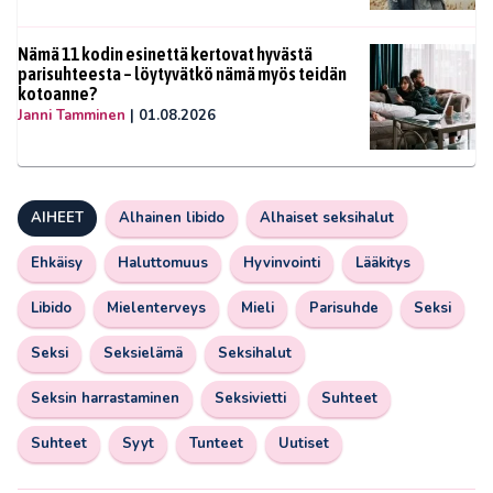
Nämä 11 kodin esinettä kertovat hyvästä
parisuhteesta – löytyvätkö nämä myös teidän
kotoanne?
Janni Tamminen
|
01.08.2026
AIHEET
Alhainen libido
Alhaiset seksihalut
Ehkäisy
Haluttomuus
Hyvinvointi
Lääkitys
Libido
Mielenterveys
Mieli
Parisuhde
Seksi
Seksi
Seksielämä
Seksihalut
Seksin harrastaminen
Seksivietti
Suhteet
Suhteet
Syyt
Tunteet
Uutiset