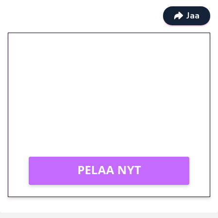
Jaa
🎁 Huipputarjous jatkuu: 10
euron kierrätysvapaa
megakierros Reactoonz-
peliin – vain 1 eurolla!
Peli: Reactoonz
Vain uusille asiakkaille!
PELAA NYT