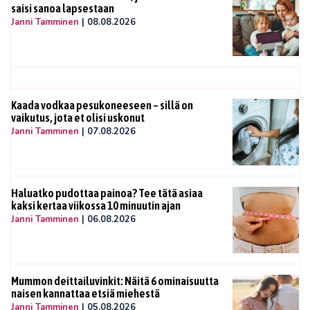
saisi sanoa lapsestaan
Janni Tamminen
|
08.08.2026
Kaada vodkaa pesukoneeseen – sillä on
vaikutus, jota et olisi uskonut
Janni Tamminen
|
07.08.2026
Haluatko pudottaa painoa? Tee tätä asiaa
kaksi kertaa viikossa 10 minuutin ajan
Janni Tamminen
|
06.08.2026
Mummon deittailuvinkit: Näitä 6 ominaisuutta
naisen kannattaa etsiä miehestä
Janni Tamminen
|
05.08.2026