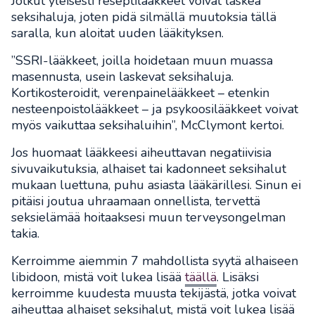
Jotkut yleisesti reseptilääkkeet voivat laskea
seksihaluja, joten pidä silmällä muutoksia tällä
saralla, kun aloitat uuden lääkityksen.
”SSRI-lääkkeet, joilla hoidetaan muun muassa
masennusta, usein laskevat seksihaluja.
Kortikosteroidit, verenpainelääkkeet – etenkin
nesteenpoistolääkkeet – ja psykoosilääkkeet voivat
myös vaikuttaa seksihaluihin”, McClymont kertoi.
Jos huomaat lääkkeesi aiheuttavan negatiivisia
sivuvaikutuksia, alhaiset tai kadonneet seksihalut
mukaan luettuna, puhu asiasta lääkärillesi. Sinun ei
pitäisi joutua uhraamaan onnellista, tervettä
seksielämää hoitaaksesi muun terveysongelman
takia.
Kerroimme aiemmin 7 mahdollista syytä alhaiseen
libidoon, mistä voit lukea lisää
täällä
. Lisäksi
kerroimme kuudesta muusta tekijästä, jotka voivat
aiheuttaa alhaiset seksihalut, mistä voit lukea lisää