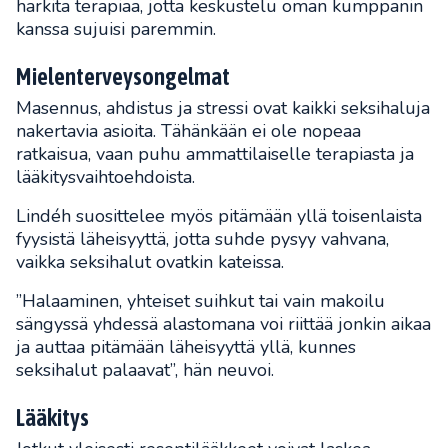
harkita terapiaa, jotta keskustelu oman kumppanin
kanssa sujuisi paremmin.
Mielenterveysongelmat
Masennus, ahdistus ja stressi ovat kaikki seksihaluja
nakertavia asioita. Tähänkään ei ole nopeaa
ratkaisua, vaan puhu ammattilaiselle terapiasta ja
lääkitysvaihtoehdoista.
Lindéh suosittelee myös pitämään yllä toisenlaista
fyysistä läheisyyttä, jotta suhde pysyy vahvana,
vaikka seksihalut ovatkin kateissa.
”Halaaminen, yhteiset suihkut tai vain makoilu
sängyssä yhdessä alastomana voi riittää jonkin aikaa
ja auttaa pitämään läheisyyttä yllä, kunnes
seksihalut palaavat”, hän neuvoi.
Lääkitys