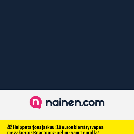
🎁 Huipputarjous jatkuu: 10 euron kierrätysvapaa
megakierros Reactoonz-peliin - vain 1 eurolla!