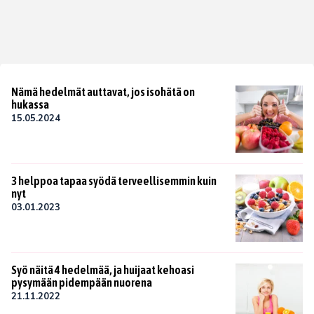
Nämä hedelmät auttavat, jos isohätä on
hukassa
15.05.2024
3 helppoa tapaa syödä terveellisemmin kuin
nyt
03.01.2023
Syö näitä 4 hedelmää, ja huijaat kehoasi
pysymään pidempään nuorena
21.11.2022