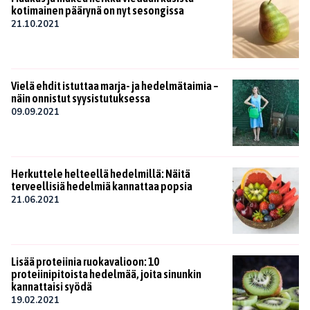
kotimainen päärynä on nyt sesongissa
21.10.2021
Vielä ehdit istuttaa marja- ja hedelmätaimia –
näin onnistut syysistutuksessa
09.09.2021
Herkuttele helteellä hedelmillä: Näitä
terveellisiä hedelmiä kannattaa popsia
21.06.2021
Lisää proteiinia ruokavalioon: 10
proteiinipitoista hedelmää, joita sinunkin
kannattaisi syödä
19.02.2021