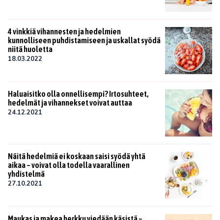
4 vinkkiä vihannesten ja hedelmien
kunnolliseen puhdistamiseen ja uskallat syödä
niitä huoletta
18.03.2022
Haluaisitko olla onnellisempi? Irtosuhteet,
hedelmät ja vihannekset voivat auttaa
24.12.2021
Näitä hedelmiä ei koskaan saisi syödä yhtä
aikaa – voivat olla todella vaarallinen
yhdistelmä
27.10.2021
Maukas ja makea herkku viedään käsistä –