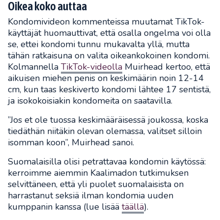
Oikea koko auttaa
Kondomivideon kommenteissa muutamat TikTok-
käyttäjät huomauttivat, että osalla ongelma voi olla
se, ettei kondomi tunnu mukavalta yllä, mutta
tähän ratkaisuna on valita oikeankokoinen kondomi.
Kolmannella
TikTok-videolla
Muirhead kertoo, että
aikuisen miehen penis on keskimäärin noin 12-14
cm, kun taas keskiverto kondomi lähtee 17 sentistä,
ja isokokoisiakin kondomeita on saatavilla.
”Jos et ole tuossa keskimääräisessä joukossa, koska
tiedäthän niitäkin olevan olemassa, valitset silloin
isomman koon”, Muirhead sanoi.
Suomalaisilla olisi petrattavaa kondomin käytössä:
kerroimme aiemmin Kaalimadon tutkimuksen
selvittäneen, että yli puolet suomalaisista on
harrastanut seksiä ilman kondomia uuden
kumppanin kanssa (lue lisää
täällä
).