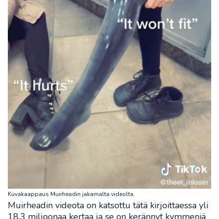
Kuvakaappaus Muirheadin jakamalta videolta.
Muirheadin videota on katsottu tätä kirjoittaessa yli
18,3 miljoonaa kertaa ja se on kerännyt kymmeniä