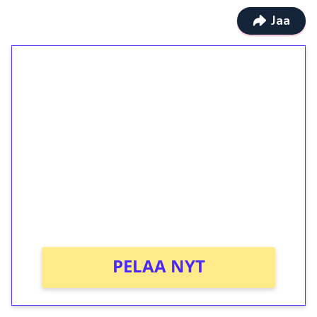
Jaa
1€ = 10€ arvosta
ilmaiskierroksia ilman
kierrätystä!
Talleta 1€
Saat heti 50 ilmaiskierrosta Tuohi 1000 -
peliin (arvo 0,20€ per kierros)!
Ei kierrätysvaatimusta!
PELAA NYT