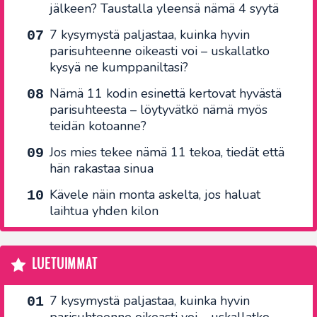
jälkeen? Taustalla yleensä nämä 4 syytä
7 kysymystä paljastaa, kuinka hyvin
parisuhteenne oikeasti voi – uskallatko
kysyä ne kumppaniltasi?
Nämä 11 kodin esinettä kertovat hyvästä
parisuhteesta – löytyvätkö nämä myös
teidän kotoanne?
Jos mies tekee nämä 11 tekoa, tiedät että
hän rakastaa sinua
Kävele näin monta askelta, jos haluat
laihtua yhden kilon
LUETUIMMAT
7 kysymystä paljastaa, kuinka hyvin
parisuhteenne oikeasti voi – uskallatko