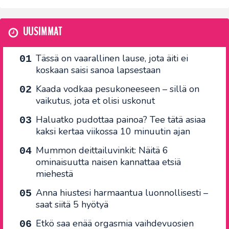
UUSIMMAT
Tässä on vaarallinen lause, jota äiti ei
koskaan saisi sanoa lapsestaan
Kaada vodkaa pesukoneeseen – sillä on
vaikutus, jota et olisi uskonut
Haluatko pudottaa painoa? Tee tätä asiaa
kaksi kertaa viikossa 10 minuutin ajan
Mummon deittailuvinkit: Näitä 6
ominaisuutta naisen kannattaa etsiä
miehestä
Anna hiustesi harmaantua luonnollisesti –
saat siitä 5 hyötyä
Etkö saa enää orgasmia vaihdevuosien