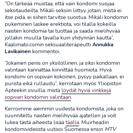
”On tärkeää muistaa, että vain kondomi suojaa
seksitaudeilta. Mikäli seksiin liittyy jotain, mistä ei
itse pidä, ei siihen tarvitse suostua. Mikäli kondomin
pukeminen laskee erektiota, voi tilalla kokeilla
naisten kondomia tai tuottaa ja saada mielihyvää
jollakin muulla tavalla kuin yhdynnän kautta”,
Kaalimato.comin seksuaaliterapeutti
Annukka
Lavikainen
kommentoi.
”Jokainen penis on yksilöllinen, ja siksi kondomin
valintaan kannattaa kiinnittää huomiota. Hyvä
kondomi on sopivan kokoinen, pysyy paikallaan, ei
purista eikä rullaudu”, kerrotaan myös Yliopiston
Apteekin sivuilla, mistä
löydät hyviä vinkkejä
sopivan kondomin valintaan
.
Kerroimme aiemmin uudesta kondomista, joka on
suunniteltu naisten mielihyvää ajatellen ja voit
lukea tästä aiheesta lisää
täällä
. Muirheadin
kondomivideosta uutisoi Suomessa ensin
MTV