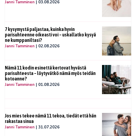
Janni Tamminen
|
03.08.2026
7 kysymystä paljastaa, kuinka hyvin
parisuhteenne oikeasti voi – uskallatko kysyä
ne kumppaniltasi?
Janni Tamminen
|
02.08.2026
Nämä 11 kodin esinettä kertovat hyvästä
parisuhteesta – löytyvätkö nämä myös teidän
kotoanne?
Janni Tamminen
|
01.08.2026
Jos mies tekee nämä 11 tekoa, tiedät että hän
rakastaa sinua
Janni Tamminen
|
31.07.2026