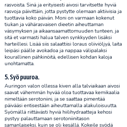
rasvoista. Sinä ja erityisesti aivosi tarvitsette hyviä
rasvoja päivittäin, jotta pystytte olemaan aktiivisia ja
tuottavia koko päivän. Moni on varmaan kokenut
tiukan ja vähärasvaisen dieetin aiheuttaman
väsymyksen ja aikaansaamattomuuden tunteen, ja
sitä et varmasti halua talven synkkyyden lisäksi
harteillesi. Lisää siis salaattiisi loraus oliiviöljyä, laita
leipäsi päälle avokadoa ja nappaa välipalaksi
kourallinen pähkinöitä, edellisen kohdan kaloja
unohtamatta.
5. Syö puuroa.
Auringon valon ollessa kiven alla talviaikaan aivosi
saavat vähemmän hyvää oloa tuottavaa kemikaalia
nimeltään serotoniini, ja se saattaa pimentää
päivääsi entisestään aiheuttamalla alakuloisuutta.
Syömällä riittävästi hyviä hiilihydraatteja kehosi
pystyy palauttamaan serotoniinitason
samanlaiseksi, kuin se oli kesällä. Kokeile syödä