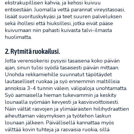
ekstrakupillisen kahvia, ja kehosi kuivuu
entisestään. Juomalla vettä parannat vireystasoasi,
lisäät suorituskykyäsi ja teet suuren palveluksen
sekä ihollesi että hiuksillesi, jotka eivät pääse
kuivumaan niin pahasti kuivasta talvi-ilmasta
huolimatta.
2. Rytmitä ruokailusi.
Jotta verensokerisi pysyisi tasaisena koko päivän
ajan, sinun tulisi syödä tasaisesti päivän mittaan.
Unohda rekkamiehille suunnatut täpötäydet
lautaselliset ruokaa ja syö ennemmin maltillisia
annoksia 3-4 tunnin välein, välipaloja unohtamatta.
Syö aamiaisella hieman tukevammin ja keskity
lounaalla syömään kevyesti ja kasvisvoittoisesti.
Näin vältät rasvojen ja ylimääräisten hiilihydraattien
aiheuttaman väsymyksen ja työtehon laskun
lounaan jälkeen. Päivällisellä kannattaa myös
välttää kovin tuhteja ja rasvaisia ruokia, sillä