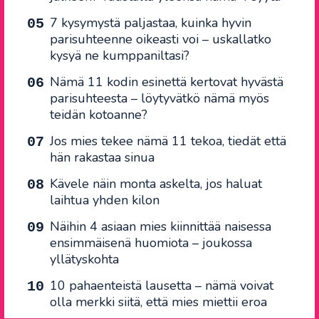
7 kysymystä paljastaa, kuinka hyvin
parisuhteenne oikeasti voi – uskallatko
kysyä ne kumppaniltasi?
Nämä 11 kodin esinettä kertovat hyvästä
parisuhteesta – löytyvätkö nämä myös
teidän kotoanne?
Jos mies tekee nämä 11 tekoa, tiedät että
hän rakastaa sinua
Kävele näin monta askelta, jos haluat
laihtua yhden kilon
Näihin 4 asiaan mies kiinnittää naisessa
ensimmäisenä huomiota – joukossa
yllätyskohta
10 pahaenteistä lausetta – nämä voivat
olla merkki siitä, että mies miettii eroa