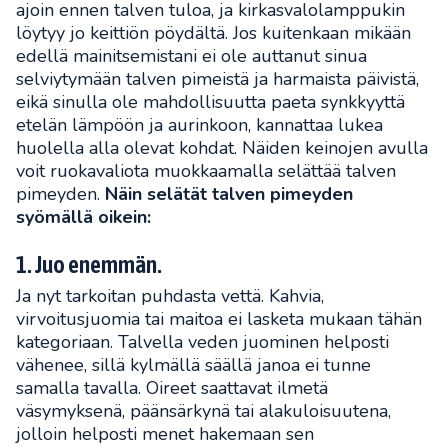
ajoin ennen talven tuloa, ja kirkasvalolamppukin
löytyy jo keittiön pöydältä. Jos kuitenkaan mikään
edellä mainitsemistani ei ole auttanut sinua
selviytymään talven pimeistä ja harmaista päivistä,
eikä sinulla ole mahdollisuutta paeta synkkyyttä
etelän lämpöön ja aurinkoon, kannattaa lukea
huolella alla olevat kohdat. Näiden keinojen avulla
voit ruokavaliota muokkaamalla selättää talven
pimeyden.
Näin selätät talven pimeyden
syömällä oikein:
1. Juo enemmän.
Ja nyt tarkoitan puhdasta vettä. Kahvia,
virvoitusjuomia tai maitoa ei lasketa mukaan tähän
kategoriaan. Talvella veden juominen helposti
vähenee, sillä kylmällä säällä janoa ei tunne
samalla tavalla. Oireet saattavat ilmetä
väsymyksenä, päänsärkynä tai alakuloisuutena,
jolloin helposti menet hakemaan sen