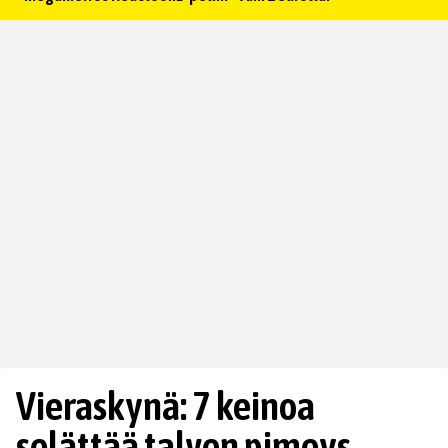
Vieraskynä: 7 keinoa
selättää talven pimeys