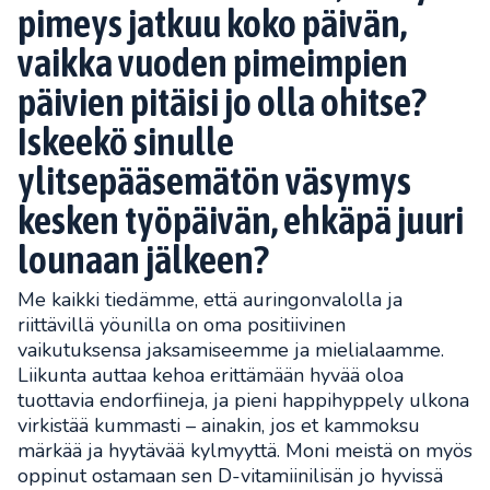
pimeys jatkuu koko päivän,
vaikka vuoden pimeimpien
päivien pitäisi jo olla ohitse?
Iskeekö sinulle
ylitsepääsemätön väsymys
kesken työpäivän, ehkäpä juuri
lounaan jälkeen?
Me kaikki tiedämme, että auringonvalolla ja
riittävillä yöunilla on oma positiivinen
vaikutuksensa jaksamiseemme ja mielialaamme.
Liikunta auttaa kehoa erittämään hyvää oloa
tuottavia endorfiineja, ja pieni happihyppely ulkona
virkistää kummasti – ainakin, jos et kammoksu
märkää ja hyytävää kylmyyttä. Moni meistä on myös
oppinut ostamaan sen D-vitamiinilisän jo hyvissä