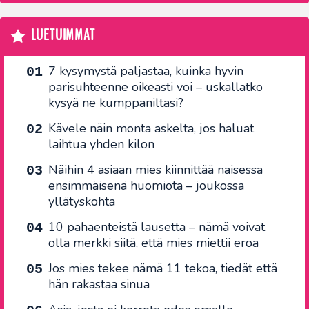
LUETUIMMAT
7 kysymystä paljastaa, kuinka hyvin
parisuhteenne oikeasti voi – uskallatko
kysyä ne kumppaniltasi?
Kävele näin monta askelta, jos haluat
laihtua yhden kilon
Näihin 4 asiaan mies kiinnittää naisessa
ensimmäisenä huomiota – joukossa
yllätyskohta
10 pahaenteistä lausetta – nämä voivat
olla merkki siitä, että mies miettii eroa
Jos mies tekee nämä 11 tekoa, tiedät että
hän rakastaa sinua