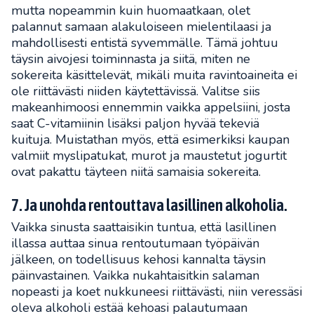
mutta nopeammin kuin huomaatkaan, olet
palannut samaan alakuloiseen mielentilaasi ja
mahdollisesti entistä syvemmälle. Tämä johtuu
täysin aivojesi toiminnasta ja siitä, miten ne
sokereita käsittelevät, mikäli muita ravintoaineita ei
ole riittävästi niiden käytettävissä. Valitse siis
makeanhimoosi ennemmin vaikka appelsiini, josta
saat C-vitamiinin lisäksi paljon hyvää tekeviä
kuituja. Muistathan myös, että esimerkiksi kaupan
valmiit myslipatukat, murot ja maustetut jogurtit
ovat pakattu täyteen niitä samaisia sokereita.
7. Ja unohda rentouttava lasillinen alkoholia.
Vaikka sinusta saattaisikin tuntua, että lasillinen
illassa auttaa sinua rentoutumaan työpäivän
jälkeen, on todellisuus kehosi kannalta täysin
päinvastainen. Vaikka nukahtaisitkin salaman
nopeasti ja koet nukkuneesi riittävästi, niin veressäsi
oleva alkoholi estää kehoasi palautumaan