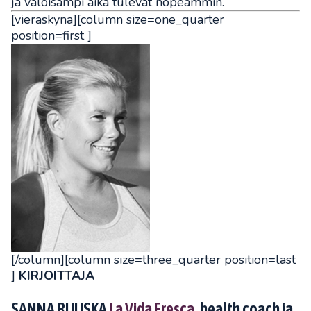
ja valoisampi aika tulevat nopeammin.
[vieraskyna][column size=one_quarter
position=first ]
[/column][column size=three_quarter position=last
]
KIRJOITTAJA
SANNA RUUSKA
La Vida Fresca
, health coach ja