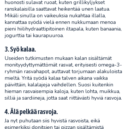
huonosti sulavat ruoat, kuten grillikyljykset
ranskalaisilla saattavat heikentää unen laatua.
Mikäli sinulla on vaikeuksia nukahtaa illalla,
kannattaa syödä vielä ennen nukkumaan menoa
pieni hiilihydraattipitoinen iltapala, kuten banaania,
jogurttia tai kaurapuuroa.
3. Syö kalaa.
Useiden tutkimusten mukaan kalan sisältämät
monityydyttymättömät rasvat, erityisesti omega-3-
ryhmän rasvahapot, auttavat torjumaan alakuloista
mieltä. Yritä syödä kalaa talven aikana vaikka
päivittäin, kalalajeja vaihdellen. Suosi kuitenkin
hieman rasvaisempia kaloja, kuten lohta, muikkua,
silliä ja sardiineja, jotta saat riittävästi hyviä rasvoja.
4. Älä pelkää rasvoja.
Ja nyt puhutaan siis hyvistä rasvoista, eikä
esimerkiksi donitsien tai pizzan sisältämistä