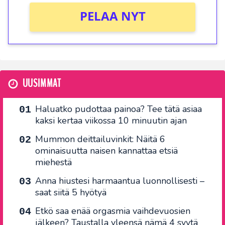
PELAA NYT
UUSIMMAT
Haluatko pudottaa painoa? Tee tätä asiaa
kaksi kertaa viikossa 10 minuutin ajan
Mummon deittailuvinkit: Näitä 6
ominaisuutta naisen kannattaa etsiä
miehestä
Anna hiustesi harmaantua luonnollisesti –
saat siitä 5 hyötyä
Etkö saa enää orgasmia vaihdevuosien
jälkeen? Taustalla yleensä nämä 4 syytä