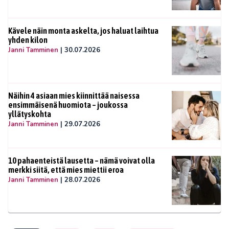
Kävele näin monta askelta, jos haluat laihtua
yhden kilon
Janni Tamminen
|
30.07.2026
Näihin 4 asiaan mies kiinnittää naisessa
ensimmäisenä huomiota – joukossa
yllätyskohta
Janni Tamminen
|
29.07.2026
10 pahaenteistä lausetta – nämä voivat olla
merkki siitä, että mies miettii eroa
Janni Tamminen
|
28.07.2026