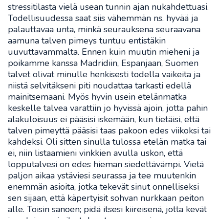
stressitilasta vielä usean tunnin ajan nukahdettuasi.
Todellisuudessa saat siis vähemmän ns. hyvää ja
palauttavaa unta, minkä seurauksena seuraavana
aamuna talven pimeys tuntuu entistäkin
uuvuttavammalta. Ennen kuin muutin mieheni ja
poikamme kanssa Madridiin, Espanjaan, Suomen
talvet olivat minulle henkisesti todella vaikeita ja
niistä selvitäkseni piti noudattaa tarkasti edellä
mainitsemaani. Myös hyvin usein etelänmatka
keskelle talvea varattiin jo hyvissä ajoin, jotta pahin
alakuloisuus ei pääsisi iskemään, kun tietäisi, että
talven pimeyttä pääsisi taas pakoon edes viikoksi tai
kahdeksi. Oli sitten sinulla tulossa etelän matka tai
ei, niin listaamieni vinkkien avulla uskon, että
lopputalvesi on edes hieman siedettävämpi. Vietä
paljon aikaa ystäviesi seurassa ja tee muutenkin
enemmän asioita, jotka tekevät sinut onnelliseksi
sen sijaan, että käpertyisit sohvan nurkkaan peiton
alle. Toisin sanoen; pidä itsesi kiireisenä, jotta kevät