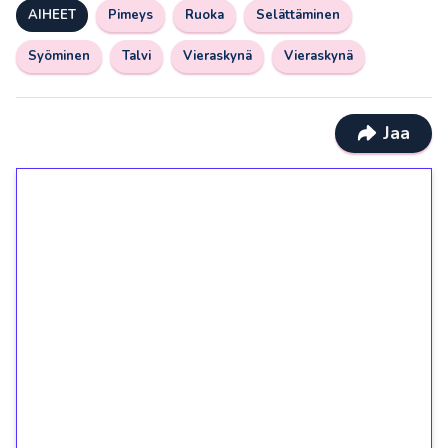
AIHEET
Pimeys
Ruoka
Selättäminen
Syöminen
Talvi
Vieraskynä
Vieraskynä
Jaa
1€ = 10€ arvosta
ilmaiskierroksia ilman
kierrätystä!
Talleta 1€
Saat heti 50 ilmaiskierrosta Tuohi 1000 -
peliin (arvo 0,20€ per kierros)!
Ei kierrätysvaatimusta!