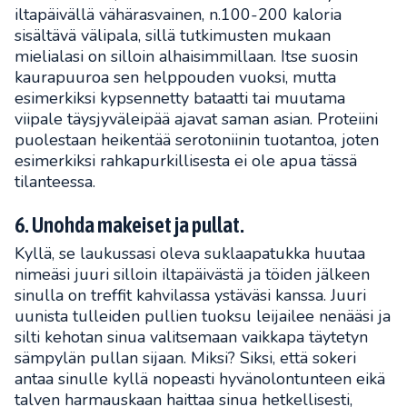
iltapäivällä vähärasvainen, n.100-200 kaloria
sisältävä välipala, sillä tutkimusten mukaan
mielialasi on silloin alhaisimmillaan. Itse suosin
kaurapuuroa sen helppouden vuoksi, mutta
esimerkiksi kypsennetty bataatti tai muutama
viipale täysjyväleipää ajavat saman asian. Proteiini
puolestaan heikentää serotoniinin tuotantoa, joten
esimerkiksi rahkapurkillisesta ei ole apua tässä
tilanteessa.
6. Unohda makeiset ja pullat.
Kyllä, se laukussasi oleva suklaapatukka huutaa
nimeäsi juuri silloin iltapäivästä ja töiden jälkeen
sinulla on treffit kahvilassa ystäväsi kanssa. Juuri
uunista tulleiden pullien tuoksu leijailee nenääsi ja
silti kehotan sinua valitsemaan vaikkapa täytetyn
sämpylän pullan sijaan. Miksi? Siksi, että sokeri
antaa sinulle kyllä nopeasti hyvänolontunteen eikä
talven harmauskaan haittaa sinua hetkellisesti,