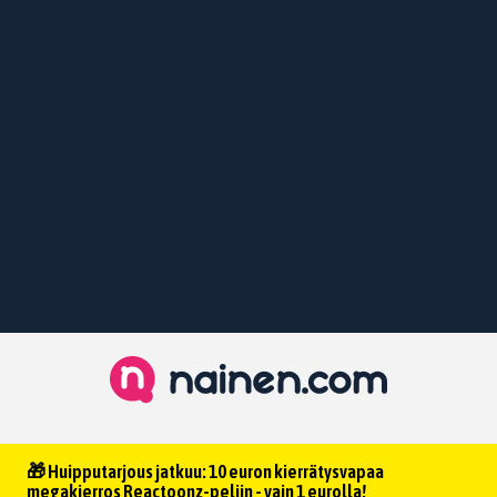
🎁 Huipputarjous jatkuu: 10 euron kierrätysvapaa
megakierros Reactoonz-peliin - vain 1 eurolla!