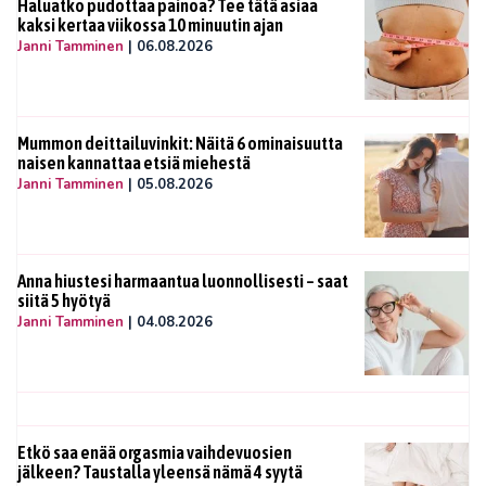
Haluatko pudottaa painoa? Tee tätä asiaa
kaksi kertaa viikossa 10 minuutin ajan
Janni Tamminen
|
06.08.2026
Mummon deittailuvinkit: Näitä 6 ominaisuutta
naisen kannattaa etsiä miehestä
Janni Tamminen
|
05.08.2026
Anna hiustesi harmaantua luonnollisesti – saat
siitä 5 hyötyä
Janni Tamminen
|
04.08.2026
Etkö saa enää orgasmia vaihdevuosien
jälkeen? Taustalla yleensä nämä 4 syytä