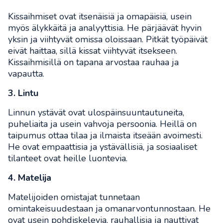
Kissaihmiset ovat itsenäisiä ja omapäisiä, usein
myös älykkäitä ja analyyttisia. He pärjäävät hyvin
yksin ja viihtyvät omissa oloissaan. Pitkät työpäivät
eivät haittaa, sillä kissat viihtyvät itsekseen.
Kissaihmisillä on tapana arvostaa rauhaa ja
vapautta.
3. Lintu
Linnun ystävät ovat ulospäinsuuntautuneita,
puheliaita ja usein vahvoja persoonia. Heillä on
taipumus ottaa tilaa ja ilmaista itseään avoimesti.
He ovat empaattisia ja ystävällisiä, ja sosiaaliset
tilanteet ovat heille luontevia.
4. Matelija
Matelijoiden omistajat tunnetaan
omintakeisuudestaan ja omanarvontunnostaan. He
ovat usein pohdiskelevia, rauhallisia ja nauttivat