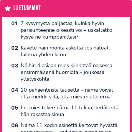
LUETUIMMAT
7 kysymystä paljastaa, kuinka hyvin
parisuhteenne oikeasti voi – uskallatko
kysyä ne kumppaniltasi?
Kävele näin monta askelta, jos haluat
laihtua yhden kilon
Näihin 4 asiaan mies kiinnittää naisessa
ensimmäisenä huomiota – joukossa
yllätyskohta
10 pahaenteistä lausetta – nämä voivat
olla merkki siitä, että mies miettii eroa
Jos mies tekee nämä 11 tekoa, tiedät että
hän rakastaa sinua
Nämä 11 kodin esinettä kertovat hyvästä
parisuhteesta – löytyvätkö nämä myös