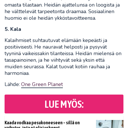
omasta tilastaan. Heidän ajattelunsa on loogista ja
he välttelevät tarpeetonta draamaa. Sosiaalinen
huomio ei ole heidän ykköstavoitteensa.
5. Kala
Kalaihmiset suhtautuvat elämään kepeästi ja
positiivisesti. He nauravat helposti ja pysyvät
tyyninä vaikeissakin tilanteissa. Heidän mielensä on
tasapainoinen, ja he viihtyvät sekä yksin että
muiden seurassa. Kalat tuovat kotiin rauhaa ja
harmoniaa.
Lähde:
One Green Planet
LUE MYÖS:
Kaada vodkaa pesukoneeseen – sillä on
vaikutus, jota et olisi uskonut