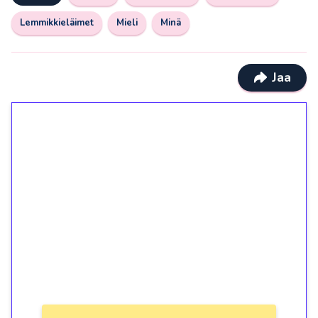
Lemmikkieläimet
Mieli
Minä
Jaa
1€ = 10€ arvosta
ilmaiskierroksia ilman
kierrätystä!
Talleta 1€
Saat heti 50 ilmaiskierrosta Tuohi 1000 -
peliin (arvo 0,20€ per kierros)!
Ei kierrätysvaatimusta!