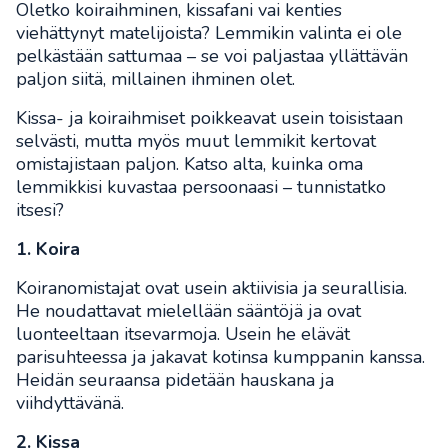
Oletko koiraihminen, kissafani vai kenties
viehättynyt matelijoista? Lemmikin valinta ei ole
pelkästään sattumaa – se voi paljastaa yllättävän
paljon siitä, millainen ihminen olet.
Kissa- ja koiraihmiset poikkeavat usein toisistaan
selvästi, mutta myös muut lemmikit kertovat
omistajistaan paljon. Katso alta, kuinka oma
lemmikkisi kuvastaa persoonaasi – tunnistatko
itsesi?
1. Koira
Koiranomistajat ovat usein aktiivisia ja seurallisia.
He noudattavat mielellään sääntöjä ja ovat
luonteeltaan itsevarmoja. Usein he elävät
parisuhteessa ja jakavat kotinsa kumppanin kanssa.
Heidän seuraansa pidetään hauskana ja
viihdyttävänä.
2. Kissa