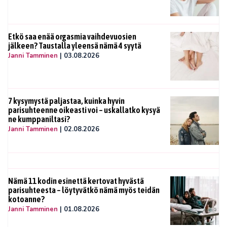
Etkö saa enää orgasmia vaihdevuosien
jälkeen? Taustalla yleensä nämä 4 syytä
Janni Tamminen
|
03.08.2026
7 kysymystä paljastaa, kuinka hyvin
parisuhteenne oikeasti voi – uskallatko kysyä
ne kumppaniltasi?
Janni Tamminen
|
02.08.2026
Nämä 11 kodin esinettä kertovat hyvästä
parisuhteesta – löytyvätkö nämä myös teidän
kotoanne?
Janni Tamminen
|
01.08.2026