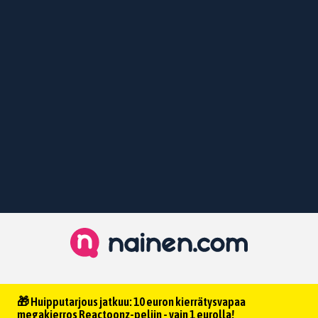
🎁 Huipputarjous jatkuu: 10 euron kierrätysvapaa
megakierros Reactoonz-peliin - vain 1 eurolla!