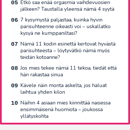
Etkö saa enää orgasmia vaihdevuosien
jälkeen? Taustalla yleensä nämä 4 syytä
7 kysymystä paljastaa, kuinka hyvin
parisuhteenne oikeasti voi – uskallatko
kysyä ne kumppaniltasi?
Nämä 11 kodin esinettä kertovat hyvästä
parisuhteesta – löytyvätkö nämä myös
teidän kotoanne?
Jos mies tekee nämä 11 tekoa, tiedät että
hän rakastaa sinua
Kävele näin monta askelta, jos haluat
laihtua yhden kilon
Näihin 4 asiaan mies kiinnittää naisessa
ensimmäisenä huomiota – joukossa
yllätyskohta