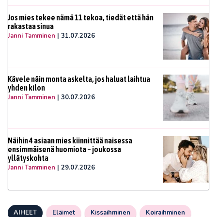
Jos mies tekee nämä 11 tekoa, tiedät että hän
rakastaa sinua
Janni Tamminen
|
31.07.2026
Kävele näin monta askelta, jos haluat laihtua
yhden kilon
Janni Tamminen
|
30.07.2026
Näihin 4 asiaan mies kiinnittää naisessa
ensimmäisenä huomiota – joukossa
yllätyskohta
Janni Tamminen
|
29.07.2026
AIHEET
Eläimet
Kissaihminen
Koiraihminen