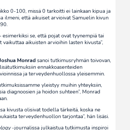
eikko 0-100, missä 0 tarkoitti ei lainkaan kipua ja
 ilmeni, että aikuiset arvioivat Samuelin kivun
,90.
 esimerkiksi se, että pojat ovat tyynempiä tai
 vaikuttaa aikuisten arvioihin lasten kivusta”,
Joshua Monrad
sanoi tutkimusryhmän toivovan,
 lisätutkimuksiin ennakkoasenteiden
rvioinnissa ja terveydenhuollossa yleisemmin.
tutkimuksissamme yleistyy muihin yhteyksiin,
tuksia diagnoosien ja hoidon suhteen”, Monrad
aan.
a kivusta olisivat todella tärkeitä, koska ne
aista terveydenhuollon tarjontaa”, hän lisäsi.
ology
-journalissa julkaistua tutkimusta inspiroi