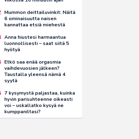
Mummon deittailuvinkit: Näitä
6 ominaisuutta naisen
kannattaa etsiä miehestä
Anna hiustesi harmaantua
luonnollisesti – saat siitä 5
hyötyä
Etkö saa enää orgasmia
vaihdevuosien jälkeen?
Taustalla yleensä nämä 4
syytä
7 kysymystä paljastaa, kuinka
hyvin parisuhteenne oikeasti
voi – uskallatko kysyä ne
kumppaniltasi?