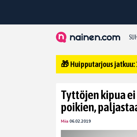
SUH
🎁 Huipputarjous jatkuu: 
Tyttöjen kipua ei
poikien, paljast
Miia
06.02.2019