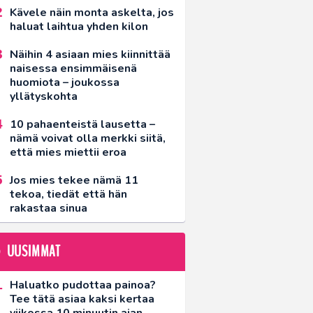
Kävele näin monta askelta, jos
haluat laihtua yhden kilon
Näihin 4 asiaan mies kiinnittää
naisessa ensimmäisenä
huomiota – joukossa
yllätyskohta
10 pahaenteistä lausetta –
nämä voivat olla merkki siitä,
että mies miettii eroa
Jos mies tekee nämä 11
tekoa, tiedät että hän
rakastaa sinua
UUSIMMAT
Haluatko pudottaa painoa?
Tee tätä asiaa kaksi kertaa
viikossa 10 minuutin ajan