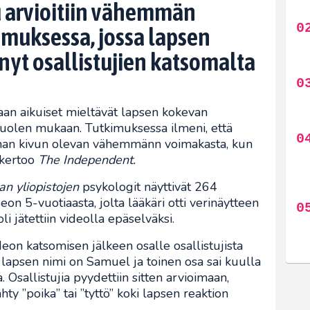
 arvioitiin vähemmän
muksessa, jossa lapsen
nnyt osallistujien katsomalta
n aikuiset mieltävät lapsen kokevan
len mukaan. Tutkimuksessa ilmeni, että
eman kivun olevan vähemmänn voimakasta, kun
, kertoo
The Independent.
an yliopistojen
psykologit näyttivät 264
eon 5-vuotiaasta, jolta lääkäri otti verinäytteen
 jätettiin videolla epäselväksi.
on katsomisen jälkeen osalle osallistujista
n lapsen nimi on Samuel ja toinen osa sai kuulla
Osallistujia pyydettiin sitten arvioimaan,
ty ”poika” tai ”tyttö” koki lapsen reaktion