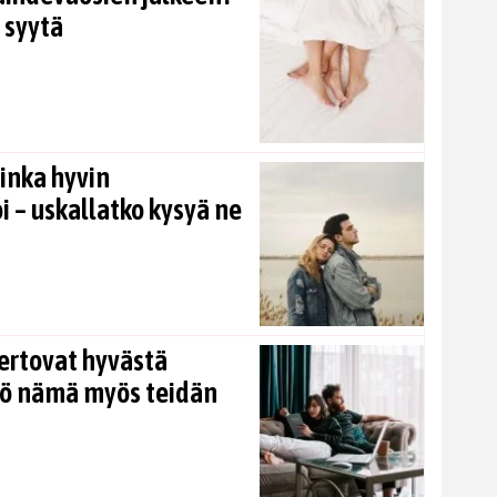
 syytä
inka hyvin
i – uskallatko kysyä ne
ertovat hyvästä
kö nämä myös teidän