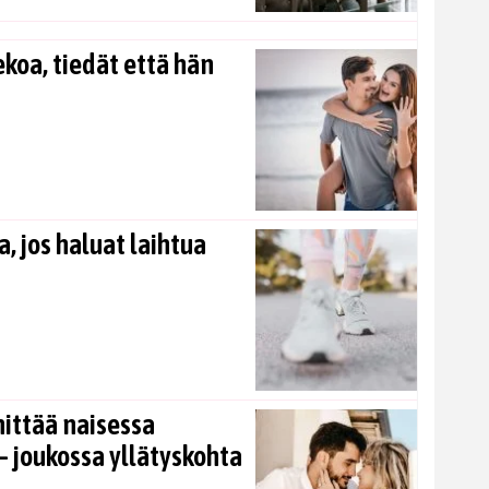
koa, tiedät että hän
, jos haluat laihtua
nittää naisessa
 joukossa yllätyskohta