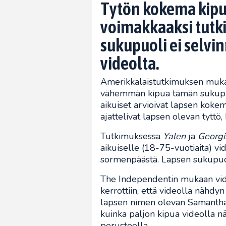
Tytön kokema kipu
voimakkaaksi tutki
sukupuoli ei selvi
videolta.
Amerikkalaistutkimuksen mukaa
vähemmän kipua tämän sukupuo
aikuiset arvioivat lapsen kok
ajattelivat lapsen olevan tyttö
Tutkimuksessa
Yalen
ja
Georgi
aikuiselle (18-75-vuotiaita) vid
sormenpäästä. Lapsen sukupuoli
The Independentin mukaan vide
kerrottiin, että videolla nähdy
lapsen nimen olevan Samantha. 
kuinka paljon kipua videolla näh
perusteella.