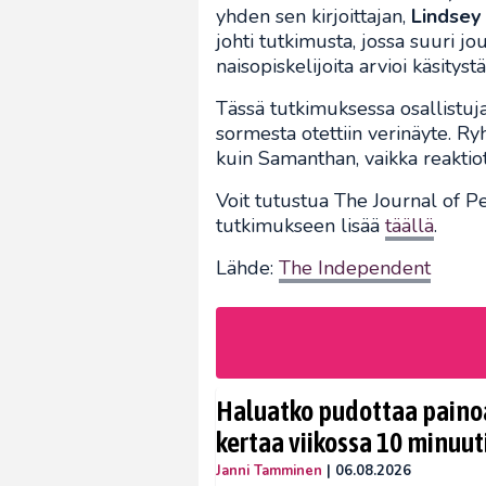
yhden sen kirjoittajan,
Lindsey
johti tutkimusta, jossa suuri j
naisopiskelijoita arvioi käsityst
Tässä tutkimuksessa osallistuja
sormesta otettiin verinäyte. 
kuin Samanthan, vaikka reaktiot
Voit tutustua The Journal of Pe
tutkimukseen lisää
täällä
.
Lähde:
The Independent
Haluatko pudottaa painoa
kertaa viikossa 10 minuut
Janni Tamminen
|
06.08.2026