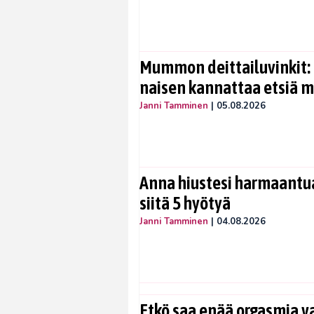
Mummon deittailuvinkit: 
naisen kannattaa etsiä 
Janni Tamminen
|
05.08.2026
Anna hiustesi harmaantua
siitä 5 hyötyä
Janni Tamminen
|
04.08.2026
Etkö saa enää orgasmia v