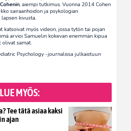
 Cohenin
, aiempi tutkimus. Vuonna 2014 Cohen
oukko sairaanhoidon ja psykologian
ä lapsen kivusta.
t katsoivat myös videon, jossa tytön tai pojan
Ryhmä arvioi Samuelin kokevan enemmän kipua
 olivat samat.
diatric Psychology -journalissa julkaistuun
LUE MYÖS:
? Tee tätä asiaa kaksi
in ajan