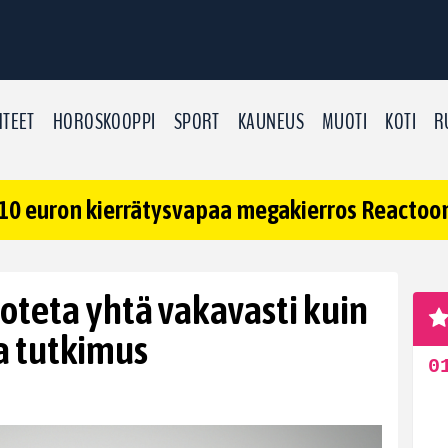
TEET
HOROSKOOPPI
SPORT
KAUNEUS
MUOTI
KOTI
R
10 euron kierrätysvapaa megakierros Reactoonz
 oteta yhtä vakavasti kuin
aa tutkimus