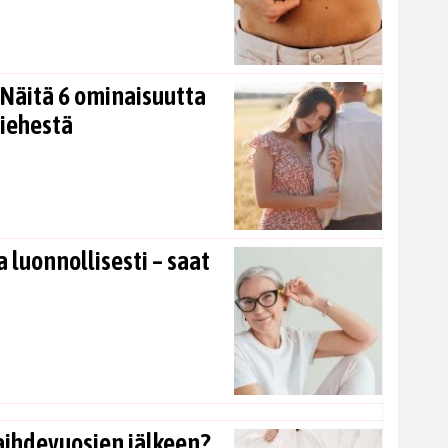
Näitä 6 ominaisuutta
miehestä
 luonnollisesti – saat
aihdevuosien jälkeen?