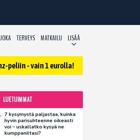
UOKA
TERVEYS
MATKAILU
LISÄÄ
-peliin - vain 1 eurolla!
LUETUIMMAT
7 kysymystä paljastaa, kuinka
hyvin parisuhteenne oikeasti
voi – uskallatko kysyä ne
kumppaniltasi?