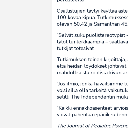
Osallistujien täytyi käyttää ast
100 kovaa kipua. Tutkimuksessa
olevan 50,42 ja Samanthan 45
”Selvät sukupuolistereotypiat –
tytöt tunteikkaampia – saattavat
tutkijat totesivat.
Tutkimuksen toinen kirjoittaja,
että heidän löydökset johtavat
mahdollisesta roolista kivun a
”Jos ilmiö, jonka havaitsimme 
voisi sillä olla tärkeitä vaiku
selitti The Independentin muk
”Kaikki ennakkoasenteet arvioiss
voivat pahentaa epäoikeudenmuk
The Journal of Pediatric Psych