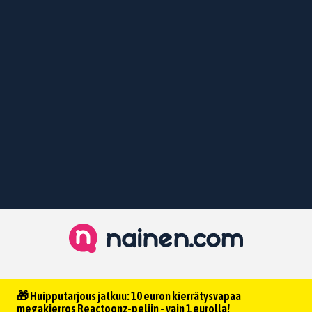
🎁 Huipputarjous jatkuu: 10 euron kierrätysvapaa
megakierros Reactoonz-peliin - vain 1 eurolla!