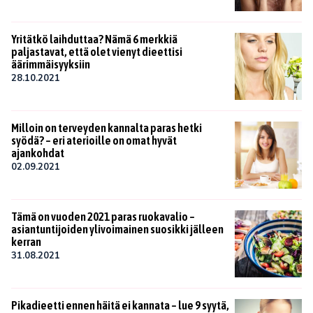
Yritätkö laihduttaa? Nämä 6 merkkiä
paljastavat, että olet vienyt dieettisi
äärimmäisyyksiin
28.10.2021
Milloin on terveyden kannalta paras hetki
syödä? – eri aterioille on omat hyvät
ajankohdat
02.09.2021
Tämä on vuoden 2021 paras ruokavalio –
asiantuntijoiden ylivoimainen suosikki jälleen
kerran
31.08.2021
Pikadieetti ennen häitä ei kannata – lue 9 syytä,