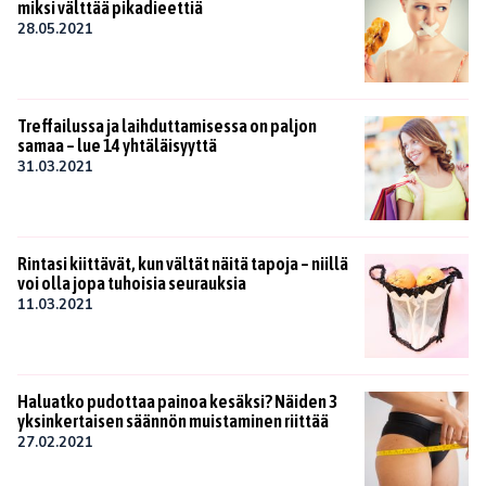
miksi välttää pikadieettiä
28.05.2021
Treffailussa ja laihduttamisessa on paljon
samaa – lue 14 yhtäläisyyttä
31.03.2021
Rintasi kiittävät, kun vältät näitä tapoja – niillä
voi olla jopa tuhoisia seurauksia
11.03.2021
Haluatko pudottaa painoa kesäksi? Näiden 3
yksinkertaisen säännön muistaminen riittää
27.02.2021