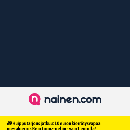
🎁 Huipputarjous jatkuu: 10 euron kierrätysvapaa
megakierros Reactoonz-peliin - vain 1 eurolla!