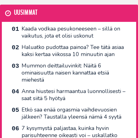
UUSIMMAT
Kaada vodkaa pesukoneeseen – sillä on
vaikutus, jota et olisi uskonut
Haluatko pudottaa painoa? Tee tätä asiaa
kaksi kertaa viikossa 10 minuutin ajan
Mummon deittailuvinkit: Näitä 6
ominaisuutta naisen kannattaa etsiä
miehestä
Anna hiustesi harmaantua luonnollisesti –
saat siitä 5 hyötyä
Etkö saa enää orgasmia vaihdevuosien
jälkeen? Taustalla yleensä nämä 4 syytä
7 kysymystä paljastaa, kuinka hyvin
parisuhteenne oikeasti voi – uskallatko