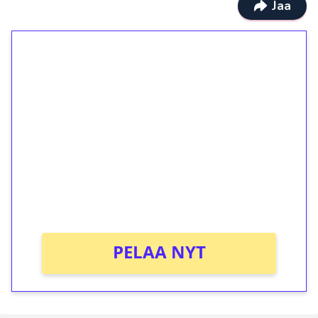
Jaa
1€ = 10€ arvosta
ilmaiskierroksia ilman
kierrätystä!
Talleta 1€
Saat heti 50 ilmaiskierrosta Tuohi 1000 -
peliin (arvo 0,20€ per kierros)!
Ei kierrätysvaatimusta!
PELAA NYT