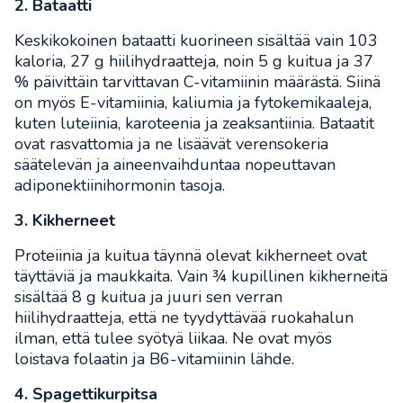
2. Bataatti
Keskikokoinen bataatti kuorineen sisältää vain 103
kaloria, 27 g hiilihydraatteja, noin 5 g kuitua ja 37
% päivittäin tarvittavan C-vitamiinin määrästä. Siinä
on myös E-vitamiinia, kaliumia ja fytokemikaaleja,
kuten luteiinia, karoteenia ja zeaksantiinia. Bataatit
ovat rasvattomia ja ne lisäävät verensokeria
säätelevän ja aineenvaihduntaa nopeuttavan
adiponektiinihormonin tasoja.
3. Kikherneet
Proteiinia ja kuitua täynnä olevat kikherneet ovat
täyttäviä ja maukkaita. Vain ¾ kupillinen kikherneitä
sisältää 8 g kuitua ja juuri sen verran
hiilihydraatteja, että ne tyydyttävää ruokahalun
ilman, että tulee syötyä liikaa. Ne ovat myös
loistava folaatin ja B6-vitamiinin lähde.
4. Spagettikurpitsa