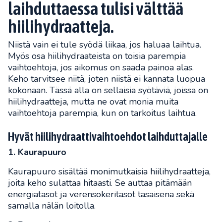
laihduttaessa tulisi välttää
hiilihydraatteja.
Niistä vain ei tule syödä liikaa, jos haluaa laihtua.
Myös osa hiilihydraateista on toisia parempia
vaihtoehtoja, jos aikomus on saada painoa alas.
Keho tarvitsee niitä, joten niistä ei kannata luopua
kokonaan. Tässä alla on sellaisia syötäviä, joissa on
hiilihydraatteja, mutta ne ovat monia muita
vaihtoehtoja parempia, kun on tarkoitus laihtua.
Hyvät hiilihydraattivaihtoehdot laihduttajalle
1. Kaurapuuro
Kaurapuuro sisältää monimutkaisia ​​hiilihydraatteja,
joita keho sulattaa hitaasti. Se auttaa pitämään
energiatasot ja verensokeritasot tasaisena sekä
samalla nälän loitolla.