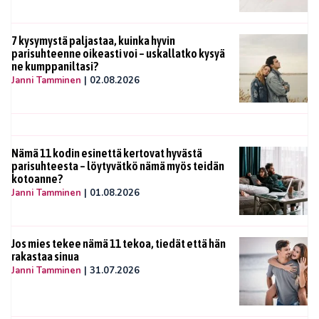
7 kysymystä paljastaa, kuinka hyvin
parisuhteenne oikeasti voi – uskallatko kysyä
ne kumppaniltasi?
Janni Tamminen
|
02.08.2026
Nämä 11 kodin esinettä kertovat hyvästä
parisuhteesta – löytyvätkö nämä myös teidän
kotoanne?
Janni Tamminen
|
01.08.2026
Jos mies tekee nämä 11 tekoa, tiedät että hän
rakastaa sinua
Janni Tamminen
|
31.07.2026