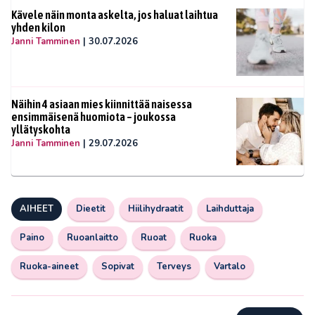
Kävele näin monta askelta, jos haluat laihtua
yhden kilon
Janni Tamminen
|
30.07.2026
Näihin 4 asiaan mies kiinnittää naisessa
ensimmäisenä huomiota – joukossa
yllätyskohta
Janni Tamminen
|
29.07.2026
AIHEET
Dieetit
Hiilihydraatit
Laihduttaja
Paino
Ruoanlaitto
Ruoat
Ruoka
Ruoka-aineet
Sopivat
Terveys
Vartalo