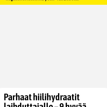
Parhaat hiilihydraatit
laihduttajalle – 9 hyvää