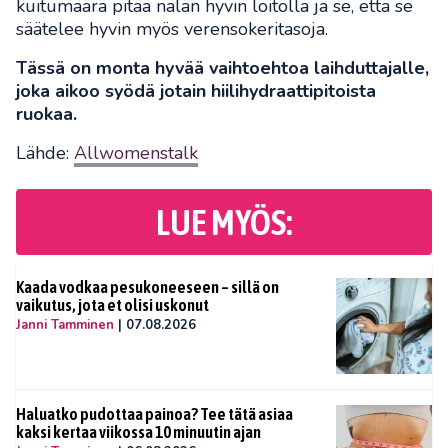
kuitumäärä pitää nälän hyvin loitolla ja se, että se
säätelee hyvin myös verensokeritasoja.
Tässä on monta hyvää vaihtoehtoa laihduttajalle,
joka aikoo syödä jotain hiilihydraattipitoista
ruokaa.
Lähde:
Allwomenstalk
LUE MYÖS:
Kaada vodkaa pesukoneeseen – sillä on
vaikutus, jota et olisi uskonut
Janni Tamminen
|
07.08.2026
Haluatko pudottaa painoa? Tee tätä asiaa
kaksi kertaa viikossa 10 minuutin ajan