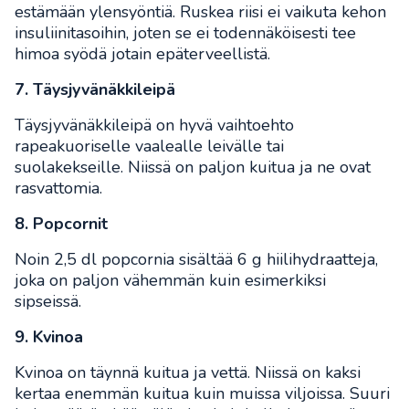
estämään ylensyöntiä. Ruskea riisi ei vaikuta kehon
insuliinitasoihin, joten se ei todennäköisesti tee
himoa syödä jotain epäterveellistä.
7. Täysjyvänäkkileipä
Täysjyvänäkkileipä on hyvä vaihtoehto
rapeakuoriselle vaalealle leivälle tai
suolakekseille. Niissä on paljon kuitua ja ne ovat
rasvattomia.
8. Popcornit
Noin 2,5 dl popcornia sisältää 6 g hiilihydraatteja,
joka on paljon vähemmän kuin esimerkiksi
sipseissä.
9. Kvinoa
Kvinoa on täynnä kuitua ja vettä. Niissä on kaksi
kertaa enemmän kuitua kuin muissa viljoissa. Suuri