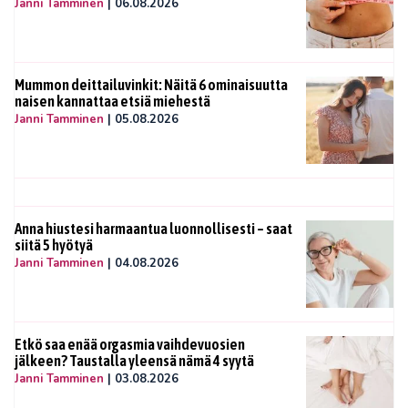
Janni Tamminen
|
06.08.2026
Mummon deittailuvinkit: Näitä 6 ominaisuutta
naisen kannattaa etsiä miehestä
Janni Tamminen
|
05.08.2026
Anna hiustesi harmaantua luonnollisesti – saat
siitä 5 hyötyä
Janni Tamminen
|
04.08.2026
Etkö saa enää orgasmia vaihdevuosien
jälkeen? Taustalla yleensä nämä 4 syytä
Janni Tamminen
|
03.08.2026