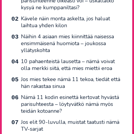
parisuhteenne oikeasti voi – uskallatko
kysyä ne kumppaniltasi?
Kävele näin monta askelta, jos haluat
laihtua yhden kilon
Näihin 4 asiaan mies kiinnittää naisessa
ensimmäisenä huomiota – joukossa
yllätyskohta
10 pahaenteistä lausetta – nämä voivat
olla merkki siitä, että mies miettii eroa
Jos mies tekee nämä 11 tekoa, tiedät että
hän rakastaa sinua
Nämä 11 kodin esinettä kertovat hyvästä
parisuhteesta – löytyvätkö nämä myös
teidän kotoanne?
Jos elit 90-luvulla, muistat taatusti nämä
TV-sarjat