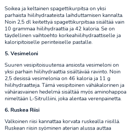
Soikea ja keltainen spagettikurpitsa on yksi
parhaista hiilihydraateista laihduttamisen kannalta.
Noin 2,5 dl keitettyä spagettikurpitsaa sisältää vain
10 grammaa hiilihydraattia ja 42 kaloria. Se on
täydellinen vaihtoehto korkeahiilihydraattiselle ja
kaloripitoiselle perinteiselle pastalle.
5. Vesimeloni
Suuren vesipitoisuutensa ansiosta vesimeloni on
yksi parhain hiilihydraattia sisältävää ravinto. Noin
2,5 desissä vesimelonia on 46 kaloria ja 11 g
hiilihydraatteja. Tämä vesipitoinen vähäkalorinen ja
vähärasvainen hedelmä sisältää myös aminohappoa
nimeltään L-Sitrulliini, joka alentaa verenpainetta.
6. Ruskea Riisi
Valkoinen riisi kannattaa korvata ruskealla riisillä.
Ruskean riisin syöminen aterian alussa auttaa