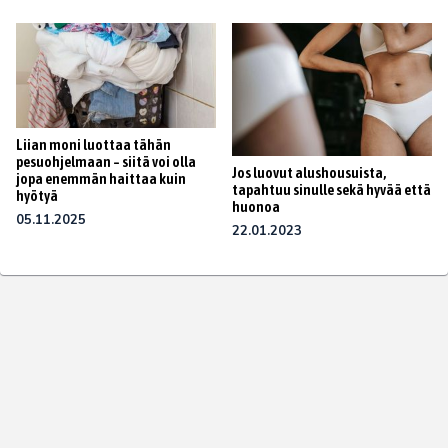
Liian moni luottaa tähän
pesuohjelmaan – siitä voi olla
Jos luovut alushousuista,
jopa enemmän haittaa kuin
tapahtuu sinulle sekä hyvää että
hyötyä
huonoa
05.11.2025
22.01.2023