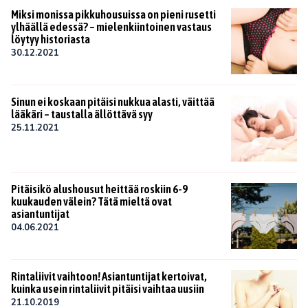
Miksi monissa pikkuhousuissa on pieni rusetti
ylhäällä edessä? – mielenkiintoinen vastaus
löytyy historiasta
30.12.2021
Sinun ei koskaan pitäisi nukkua alasti, väittää
lääkäri – taustalla ällöttävä syy
25.11.2021
Pitäisikö alushousut heittää roskiin 6-9
kuukauden välein? Tätä mieltä ovat
asiantuntijat
04.06.2021
Rintaliivit vaihtoon! Asiantuntijat kertoivat,
kuinka usein rintaliivit pitäisi vaihtaa uusiin
21.10.2019