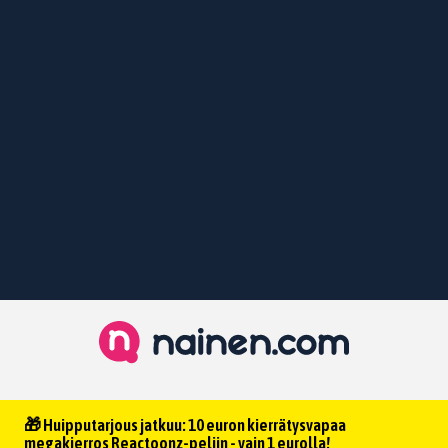
🎁 Huipputarjous jatkuu: 10 euron kierrätysvapaa
megakierros Reactoonz-peliin - vain 1 eurolla!