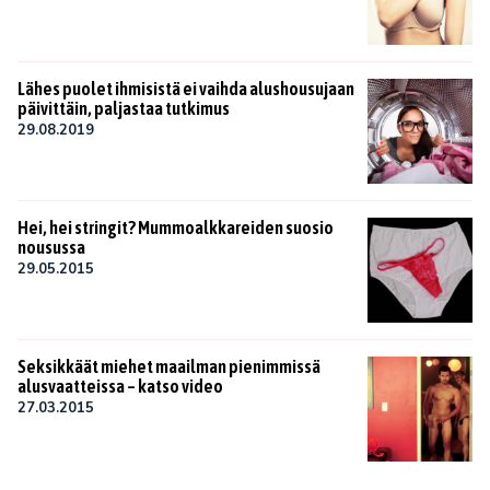
Lähes puolet ihmisistä ei vaihda alushousujaan
päivittäin, paljastaa tutkimus
29.08.2019
Hei, hei stringit? Mummoalkkareiden suosio
nousussa
29.05.2015
Seksikkäät miehet maailman pienimmissä
alusvaatteissa – katso video
27.03.2015