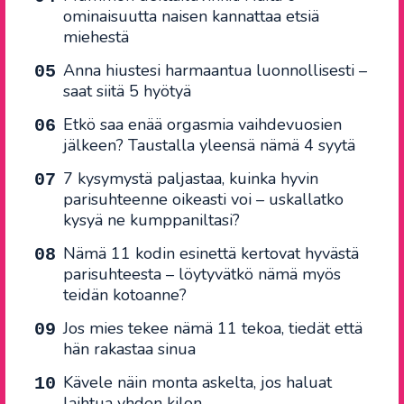
ominaisuutta naisen kannattaa etsiä
miehestä
Anna hiustesi harmaantua luonnollisesti –
saat siitä 5 hyötyä
Etkö saa enää orgasmia vaihdevuosien
jälkeen? Taustalla yleensä nämä 4 syytä
7 kysymystä paljastaa, kuinka hyvin
parisuhteenne oikeasti voi – uskallatko
kysyä ne kumppaniltasi?
Nämä 11 kodin esinettä kertovat hyvästä
parisuhteesta – löytyvätkö nämä myös
teidän kotoanne?
Jos mies tekee nämä 11 tekoa, tiedät että
hän rakastaa sinua
Kävele näin monta askelta, jos haluat
laihtua yhden kilon