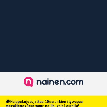
🎁 Huipputarjous jatkuu: 10 euron kierrätysvapaa
megakierros Reactoonz-peliin - vain 1 eurolla!