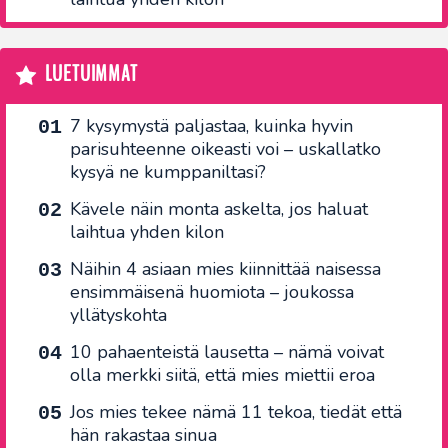
LUETUIMMAT
7 kysymystä paljastaa, kuinka hyvin
parisuhteenne oikeasti voi – uskallatko
kysyä ne kumppaniltasi?
Kävele näin monta askelta, jos haluat
laihtua yhden kilon
Näihin 4 asiaan mies kiinnittää naisessa
ensimmäisenä huomiota – joukossa
yllätyskohta
10 pahaenteistä lausetta – nämä voivat
olla merkki siitä, että mies miettii eroa
Jos mies tekee nämä 11 tekoa, tiedät että
hän rakastaa sinua