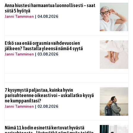
Anna hiustesi harmaantua luonnollisesti – saat
siitä 5 hyötyä
Janni Tamminen
|
04.08.2026
Etkö saa enää orgasmia vaihdevuosien
jälkeen? Taustalla yleensä nämä 4 syytä
Janni Tamminen
|
03.08.2026
7 kysymystä paljastaa, kuinka hyvin
parisuhteenne oikeasti voi – uskallatko kysyä
ne kumppaniltasi?
Janni Tamminen
|
02.08.2026
Nämä 11 kodin esinettä kertovat hyvästä