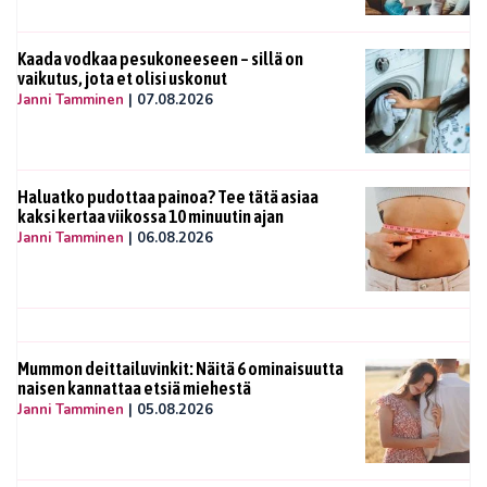
Kaada vodkaa pesukoneeseen – sillä on
vaikutus, jota et olisi uskonut
Janni Tamminen
|
07.08.2026
Haluatko pudottaa painoa? Tee tätä asiaa
kaksi kertaa viikossa 10 minuutin ajan
Janni Tamminen
|
06.08.2026
Mummon deittailuvinkit: Näitä 6 ominaisuutta
naisen kannattaa etsiä miehestä
Janni Tamminen
|
05.08.2026