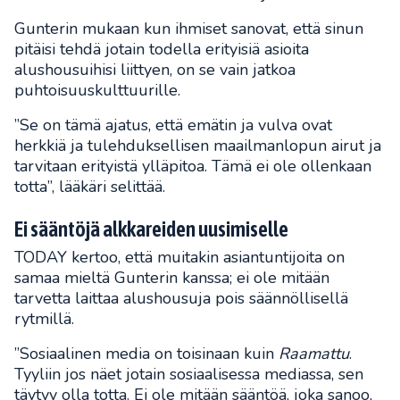
Gunterin mukaan kun ihmiset sanovat, että sinun
pitäisi tehdä jotain todella erityisiä asioita
alushousuihisi liittyen, on se vain jatkoa
puhtoisuuskulttuurille.
”Se on tämä ajatus, että emätin ja vulva ovat
herkkiä ja tulehduksellisen maailmanlopun airut ja
tarvitaan erityistä ylläpitoa. Tämä ei ole ollenkaan
totta”, lääkäri selittää.
Ei sääntöjä alkkareiden uusimiselle
TODAY kertoo, että muitakin asiantuntijoita on
samaa mieltä Gunterin kanssa; ei ole mitään
tarvetta laittaa alushousuja pois säännöllisellä
rytmillä.
”Sosiaalinen media on toisinaan kuin
Raamattu
.
Tyyliin jos näet jotain sosiaalisessa mediassa, sen
täytyy olla totta. Ei ole mitään sääntöä, joka sanoo,