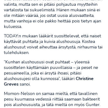
valinta, mutta sen ei pitäisi pohjautua myytteihin
vartalosta tai sukuelimistä. Hänen mukaan siinä ei
ole mitään väärää, jos ostat uusia alusvaatteita,
mutta vanhoja ei ole pakko heittää pois tietyn ajan
kuluessa.
TODAY:n mukaan lääkärit suosittelevat, että naiset
käyttävät puhtaita ja kuivia alushousuja. Kostea
alushousut voivat aiheuttaa ärsytystä, nirhaumia tai
tulehduksen.
”Kunhan alushoususi ovat puhtaat – yleensä
suosittelen käyttämään puuvillaisia – ja peset ne
pesuaineella, joka ei ärsytä ihoasi, pitäisi
alushousujesi olla kunnossa”, lääkäri
Christine
Greves
sanoi.
Momon-Nelson on samaa mieltä, että tavallinen
pesu kuumassa vedessä riittää saamaan bakteerit
pois alushousuista, ja tätä mieltä on myös Gunter.