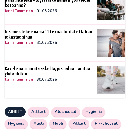
parisuhteesta – löytyvätkö nämä myös teidän
kotoanne?
Janni Tamminen
|
01.08.2026
Jos mies tekee nämä 11 tekoa, tiedät että hän
rakastaa sinua
Janni Tamminen
|
31.07.2026
Kävele näin monta askelta, jos haluat laihtua
yhden kilon
Janni Tamminen
|
30.07.2026
AIHEET
Alkkarit
Alushousut
Hygienia
Hygienia
Muoti
Muoti
Pikkarit
Pikkuhousut