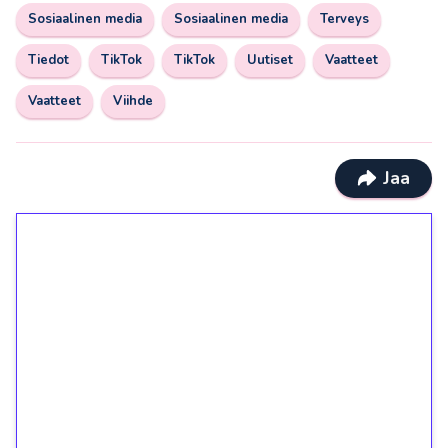
Sosiaalinen media
Sosiaalinen media
Terveys
Tiedot
TikTok
TikTok
Uutiset
Vaatteet
Vaatteet
Viihde
Jaa
1€ = 10€ arvosta
ilmaiskierroksia ilman
kierrätystä!
Talleta 1€
Saat heti 50 ilmaiskierrosta Tuohi 1000 -
peliin (arvo 0,20€ per kierros)!