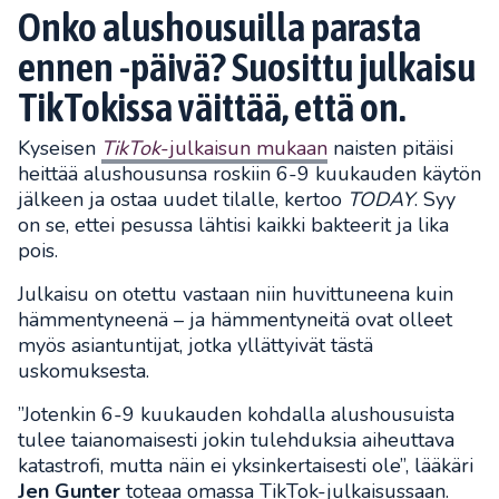
Onko alushousuilla parasta
ennen -päivä? Suosittu julkaisu
TikTokissa väittää, että on.
Kyseisen
TikTok
-julkaisun mukaan
naisten pitäisi
heittää alushousunsa roskiin 6-9 kuukauden käytön
jälkeen ja ostaa uudet tilalle, kertoo
TODAY
. Syy
on se, ettei pesussa lähtisi kaikki bakteerit ja lika
pois.
Julkaisu on otettu vastaan niin huvittuneena kuin
hämmentyneenä – ja hämmentyneitä ovat olleet
myös asiantuntijat, jotka yllättyivät tästä
uskomuksesta.
”Jotenkin 6-9 kuukauden kohdalla alushousuista
tulee taianomaisesti jokin tulehduksia aiheuttava
katastrofi, mutta näin ei yksinkertaisesti ole”, lääkäri
Jen Gunter
toteaa omassa TikTok-julkaisussaan.