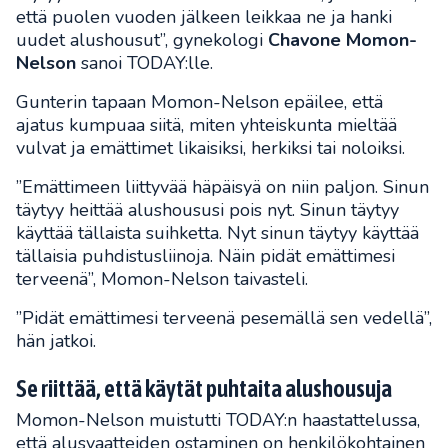
että puolen vuoden jälkeen leikkaa ne ja hanki
uudet alushousut”, gynekologi
Chavone Momon-
Nelson
sanoi TODAY:lle.
Gunterin tapaan Momon-Nelson epäilee, että
ajatus kumpuaa siitä, miten yhteiskunta mieltää
vulvat ja emättimet likaisiksi, herkiksi tai noloiksi.
”Emättimeen liittyvää häpäisyä on niin paljon. Sinun
täytyy heittää alushoususi pois nyt. Sinun täytyy
käyttää tällaista suihketta. Nyt sinun täytyy käyttää
tällaisia puhdistusliinoja. Näin pidät emättimesi
terveenä”, Momon-Nelson taivasteli.
”Pidät emättimesi terveenä pesemällä sen vedellä”,
hän jatkoi.
Se riittää, että käytät puhtaita alushousuja
Momon-Nelson muistutti TODAY:n haastattelussa,
että alusvaatteiden ostaminen on henkilökohtainen