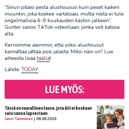
”Sinun pitäisi pestä alushoususi kuin peset kaiken
muunkin, joka koskee vartaloasi, mutta niistä ei tule
ongelmallisia 6-9 kuukauden käytön jälkeen”,
Gunter sanoo TikTok-videollaan, jonka voit katsoa
alta.
Kerroimme aiemmin, että yöksi alushousut
kannattaa jättää pois jalasta. Miksi näin on? Lue
aiheesta lisää
täällä
!
Lähde:
TODAY
LUE MYÖS:
Tässä on vaarallinen lause, jota äiti ei koskaan
saisi sanoa lapsestaan
Janni Tamminen
|
08.08.2026