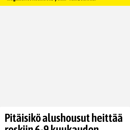
Pitäisikö alushousut heittää
roskiin 6-9 kuukauden