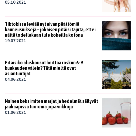
05.10.2021
Tiktokissa leviää nyt aivan päättömiä
kauneusniksejä – jokaisen pitäisi tajuta, ettei
näitä todellakaan tule kokeilla kotona
19.07.2021
Pitäisikö alushousut heittää roskiin 6-9
kuukauden välein? Tätä mieltä ovat
asiantuntijat
04.06.2021
Nainen keksi miten marjat ja hedelmät säilyvät
jääkaapissa tuoreina jopa viikkoja
01.06.2021