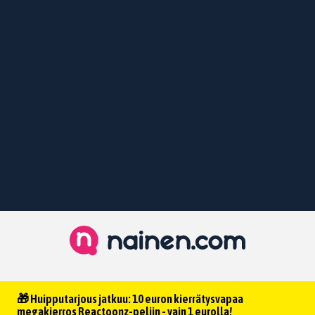
🎁 Huipputarjous jatkuu: 10 euron kierrätysvapaa
megakierros Reactoonz-peliin - vain 1 eurolla!