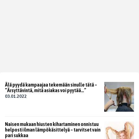
Älä pyydä kampaajaa tekemään sinulle tätä –
”Ärsyttävintä, mitä asiakas voi pyytää…”
03.01.2022
Naisen mukaan hiusten kihartaminen onnistuu
helposti ilman lämpökäsittelyä – tarvitset vain
pari sukkaa