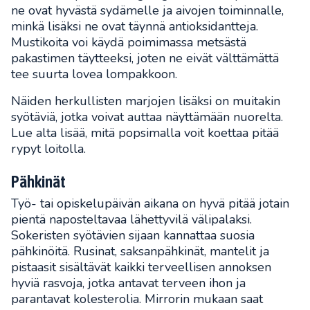
ne ovat hyvästä sydämelle ja aivojen toiminnalle,
minkä lisäksi ne ovat täynnä antioksidantteja.
Mustikoita voi käydä poimimassa metsästä
pakastimen täytteeksi, joten ne eivät välttämättä
tee suurta lovea lompakkoon.
Näiden herkullisten marjojen lisäksi on muitakin
syötäviä, jotka voivat auttaa näyttämään nuorelta.
Lue alta lisää, mitä popsimalla voit koettaa pitää
rypyt loitolla.
Pähkinät
Työ- tai opiskelupäivän aikana on hyvä pitää jotain
pientä naposteltavaa lähettyvilä välipalaksi.
Sokeristen syötävien sijaan kannattaa suosia
pähkinöitä. Rusinat, saksanpähkinät, mantelit ja
pistaasit sisältävät kaikki terveellisen annoksen
hyviä rasvoja, jotka antavat terveen ihon ja
parantavat kolesterolia. Mirrorin mukaan saat