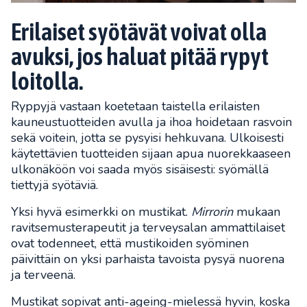
Erilaiset syötävät voivat olla
avuksi, jos haluat pitää rypyt
loitolla.
Ryppyjä vastaan koetetaan taistella erilaisten
kauneustuotteiden avulla ja ihoa hoidetaan rasvoin
sekä voitein, jotta se pysyisi hehkuvana. Ulkoisesti
käytettävien tuotteiden sijaan apua nuorekkaaseen
ulkonäköön voi saada myös sisäisesti: syömällä
tiettyjä syötäviä.
Yksi hyvä esimerkki on mustikat.
Mirrorin
mukaan
ravitsemusterapeutit ja terveysalan ammattilaiset
ovat todenneet, että mustikoiden syöminen
päivittäin on yksi parhaista tavoista pysyä nuorena
ja terveenä.
Mustikat sopivat anti-ageing-mielessä hyvin, koska