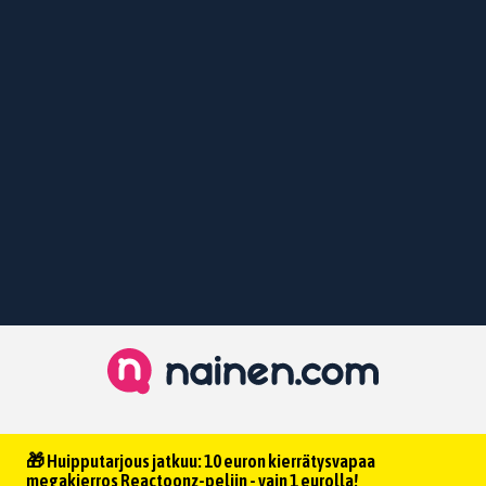
🎁 Huipputarjous jatkuu: 10 euron kierrätysvapaa
megakierros Reactoonz-peliin - vain 1 eurolla!