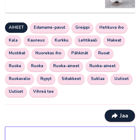
AIHEET
Edamame-pavut
Greippi
Hehkuva iho
Kala
Kauneus
Kurkku
Lehtikaali
Makeat
Mustikat
Nuorekas iho
Pähkinät
Ruoat
Ruoka
Ruoka
Ruoka-aineet
Ruoka-aineet
Ruokavalio
Rypyt
Siitakkeet
Suklaa
Uutiset
Uutiset
Vihreä tee
Jaa
1€ = 10€ arvosta