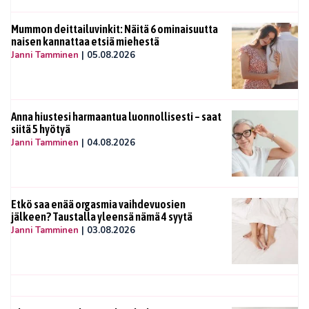
Mummon deittailuvinkit: Näitä 6 ominaisuutta
naisen kannattaa etsiä miehestä
Janni Tamminen
|
05.08.2026
Anna hiustesi harmaantua luonnollisesti – saat
siitä 5 hyötyä
Janni Tamminen
|
04.08.2026
Etkö saa enää orgasmia vaihdevuosien
jälkeen? Taustalla yleensä nämä 4 syytä
Janni Tamminen
|
03.08.2026