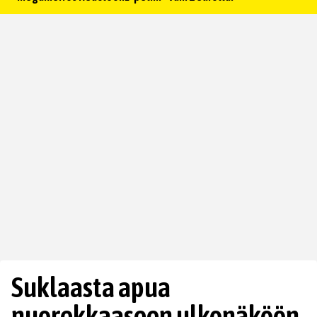
Suklaasta apua
nuorekkaaseen ulkonäköön