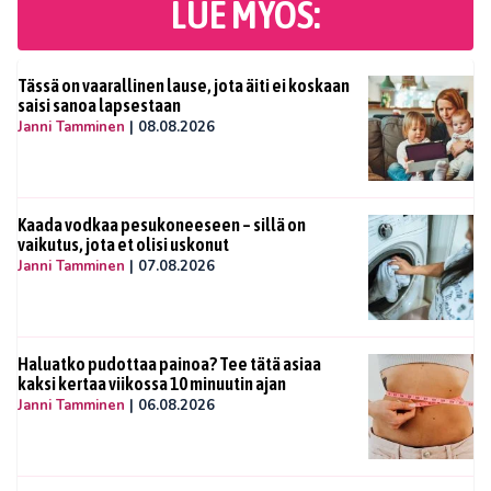
LUE MYÖS:
Tässä on vaarallinen lause, jota äiti ei koskaan
saisi sanoa lapsestaan
Janni Tamminen
|
08.08.2026
Kaada vodkaa pesukoneeseen – sillä on
vaikutus, jota et olisi uskonut
Janni Tamminen
|
07.08.2026
Haluatko pudottaa painoa? Tee tätä asiaa
kaksi kertaa viikossa 10 minuutin ajan
Janni Tamminen
|
06.08.2026