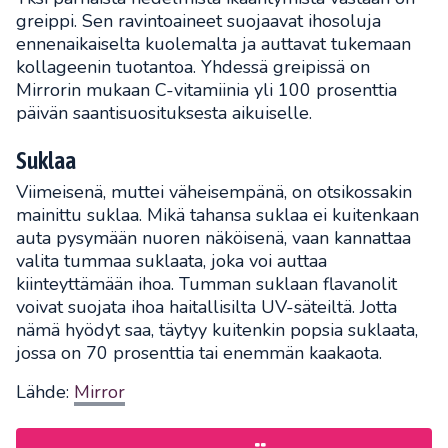
greippi. Sen ravintoaineet suojaavat ihosoluja
ennenaikaiselta kuolemalta ja auttavat tukemaan
kollageenin tuotantoa. Yhdessä greipissä on
Mirrorin mukaan C-vitamiinia yli 100 prosenttia
päivän saantisuosituksesta aikuiselle.
Suklaa
Viimeisenä, muttei väheisempänä, on otsikossakin
mainittu suklaa. Mikä tahansa suklaa ei kuitenkaan
auta pysymään nuoren näköisenä, vaan kannattaa
valita tummaa suklaata, joka voi auttaa
kiinteyttämään ihoa. Tumman suklaan flavanolit
voivat suojata ihoa haitallisilta UV-säteiltä. Jotta
nämä hyödyt saa, täytyy kuitenkin popsia suklaata,
jossa on 70 prosenttia tai enemmän kaakaota.
Lähde:
Mirror