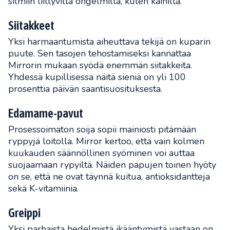
silmiin liittyviltä ongelmilta, kuten kaihilta.
Siitakkeet
Yksi harmaantumista aiheuttava tekijä on kuparin
puute. Sen tasojen tehostamiseksi kannattaa
Mirrorin mukaan syödä enemmän siitakkeita.
Yhdessä kupillisessa näitä sieniä on yli 100
prosenttia päivän saantisuosituksesta.
Edamame-pavut
Prosessoimaton soija sopii mainiosti pitämään
ryppyjä loitolla. Mirror kertoo, että vain kolmen
kuukauden säännöllinen syöminen voi auttaa
suojaamaan rypyiltä. Näiden papujen toinen hyöty
on se, että ne ovat täynnä kuitua, antioksidantteja
sekä K-vitamiinia.
Greippi
Yksi parhaista hedelmistä ikääntymistä vastaan on