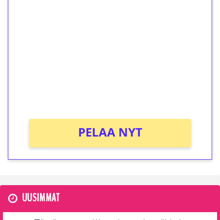
ilmaiskierroksia ilman
kierrätystä!
Talleta 1€
Saat heti 50 ilmaiskierrosta Tuohi 1000 -
peliin (arvo 0,20€ per kierros)!
Ei kierrätysvaatimusta!
PELAA NYT
UUSIMMAT