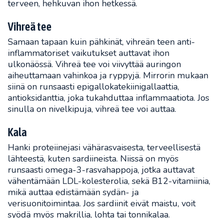
terveen, hehkuvan ihon hetkessä.
Vihreä tee
Samaan tapaan kuin pähkinät, vihreän teen anti-
inflammatoriset vaikutukset auttavat ihon
ulkonäössä. Vihreä tee voi viivyttää auringon
aiheuttamaan vahinkoa ja ryppyjä. Mirrorin mukaan
siinä on runsaasti epigallokatekiinigallaattia,
antioksidanttia, joka tukahduttaa inflammaatiota. Jos
sinulla on nivelkipuja, vihreä tee voi auttaa.
Kala
Hanki proteiinejasi vähärasvaisesta, terveellisestä
lähteestä, kuten sardiineista. Niissä on myös
runsaasti omega-3-rasvahappoja, jotka auttavat
vähentämään LDL-kolesterolia, sekä B12-vitamiinia,
mikä auttaa edistämään sydän- ja
verisuonitoimintaa. Jos sardiinit eivät maistu, voit
syödä myös makrillia, lohta tai tonnikalaa.