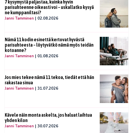
7 kysymystä paljastaa, kuinka hyvin
parisuhteenne oikeasti voi – uskallatko kysyä
ne kumppaniltasi?
Janni Tamminen
|
02.08.2026
Nämä 11 kodin esinettä kertovat hyvästä
parisuhteesta – löytyvätkö nämä myös teidän
kotoanne?
Janni Tamminen
|
01.08.2026
Jos mies tekee nämä 11 tekoa, tiedät että hän
rakastaa sinua
Janni Tamminen
|
31.07.2026
Kävele näin monta askelta, jos haluat laihtua
yhden kilon
Janni Tamminen
|
30.07.2026