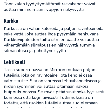
Tonnikalan tyydyttymättömät rasvahapot voivat
auttaa minimoimaan ryppyjen näkyvyyttä.
Kurkku
Kurkussa on vähän kaloreita ja paljon ravintoaineita
sekä vettä, joka auttaa ihoa pysymään hehkuvana.
Kurkkuviipaleiden laitto silmien päälle voi auttaa
vähentämään silmäpussien näkyvyyttä, tummia
silmänalusia ja pöhöttyneisyyttä.
Lehtikaali
Tässä superruoassa on Mirrorin mukaan paljon
luteiinia, joka on ravintoaine, jota keho ei osaa
valmista itse. Sitä on vihreissä lehtivihanneksissa ja
niiden syöminen voi auttaa pitämään näkösi
huippukunnossa. Se myös pitää sinut sekä fyysisesti
kunnossa että kognitiivisesti. Tutkimuksissa on
todettu, että ruokien luteiini auttaa suojelemaan