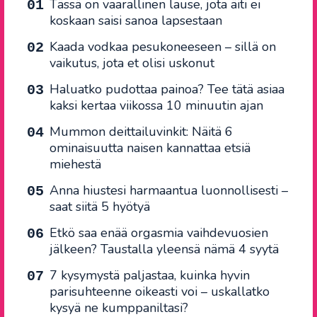
Tässä on vaarallinen lause, jota äiti ei
koskaan saisi sanoa lapsestaan
Kaada vodkaa pesukoneeseen – sillä on
vaikutus, jota et olisi uskonut
Haluatko pudottaa painoa? Tee tätä asiaa
kaksi kertaa viikossa 10 minuutin ajan
Mummon deittailuvinkit: Näitä 6
ominaisuutta naisen kannattaa etsiä
miehestä
Anna hiustesi harmaantua luonnollisesti –
saat siitä 5 hyötyä
Etkö saa enää orgasmia vaihdevuosien
jälkeen? Taustalla yleensä nämä 4 syytä
7 kysymystä paljastaa, kuinka hyvin
parisuhteenne oikeasti voi – uskallatko
kysyä ne kumppaniltasi?