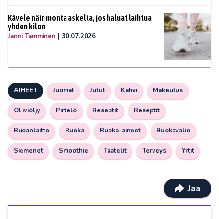
Kävele näin monta askelta, jos haluat laihtua
yhden kilon
Janni Tamminen
|
30.07.2026
AIHEET
Juomat
Jutut
Kahvi
Makeutus
Oliiviöljy
Pirtelö
Reseptit
Reseptit
Ruoanlaitto
Ruoka
Ruoka-aineet
Ruokavalio
Siemenet
Smoothie
Taatelit
Terveys
Yrtit
Jaa