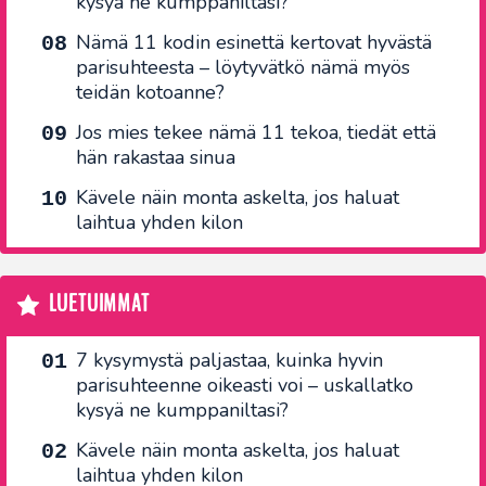
kysyä ne kumppaniltasi?
Nämä 11 kodin esinettä kertovat hyvästä
parisuhteesta – löytyvätkö nämä myös
teidän kotoanne?
Jos mies tekee nämä 11 tekoa, tiedät että
hän rakastaa sinua
Kävele näin monta askelta, jos haluat
laihtua yhden kilon
LUETUIMMAT
7 kysymystä paljastaa, kuinka hyvin
parisuhteenne oikeasti voi – uskallatko
kysyä ne kumppaniltasi?
Kävele näin monta askelta, jos haluat
laihtua yhden kilon