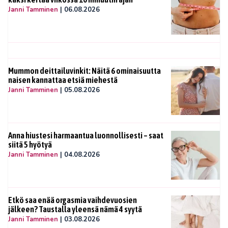
Janni Tamminen
|
06.08.2026
Mummon deittailuvinkit: Näitä 6 ominaisuutta
naisen kannattaa etsiä miehestä
Janni Tamminen
|
05.08.2026
Anna hiustesi harmaantua luonnollisesti – saat
siitä 5 hyötyä
Janni Tamminen
|
04.08.2026
Etkö saa enää orgasmia vaihdevuosien
jälkeen? Taustalla yleensä nämä 4 syytä
Janni Tamminen
|
03.08.2026