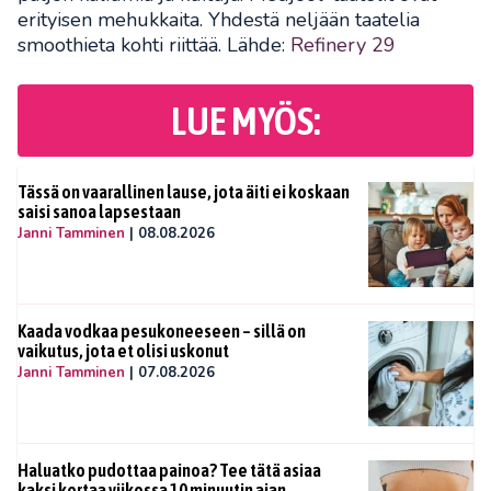
erityisen mehukkaita. Yhdestä neljään taatelia
smoothieta kohti riittää. Lähde:
Refinery 29
LUE MYÖS:
Tässä on vaarallinen lause, jota äiti ei koskaan
saisi sanoa lapsestaan
Janni Tamminen
|
08.08.2026
Kaada vodkaa pesukoneeseen – sillä on
vaikutus, jota et olisi uskonut
Janni Tamminen
|
07.08.2026
Haluatko pudottaa painoa? Tee tätä asiaa
kaksi kertaa viikossa 10 minuutin ajan