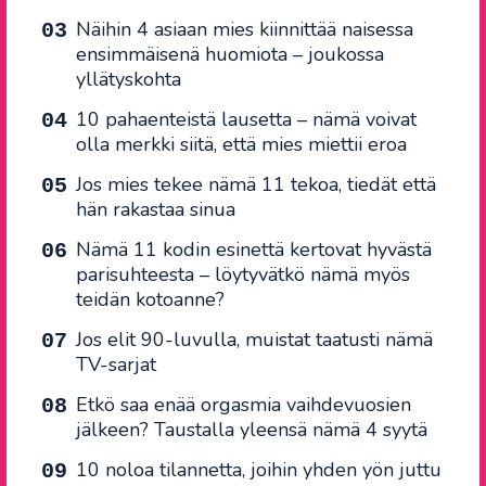
Näihin 4 asiaan mies kiinnittää naisessa
ensimmäisenä huomiota – joukossa
yllätyskohta
10 pahaenteistä lausetta – nämä voivat
olla merkki siitä, että mies miettii eroa
Jos mies tekee nämä 11 tekoa, tiedät että
hän rakastaa sinua
Nämä 11 kodin esinettä kertovat hyvästä
parisuhteesta – löytyvätkö nämä myös
teidän kotoanne?
Jos elit 90-luvulla, muistat taatusti nämä
TV-sarjat
Etkö saa enää orgasmia vaihdevuosien
jälkeen? Taustalla yleensä nämä 4 syytä
10 noloa tilannetta, joihin yhden yön juttu