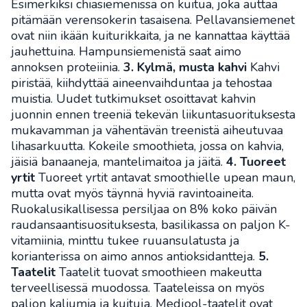
Esimerkiksi chiasiemenissä on kuitua, joka auttaa
pitämään verensokerin tasaisena. Pellavansiemenet
ovat niin ikään kuiturikkaita, ja ne kannattaa käyttää
jauhettuina. Hampunsiemenistä saat aimo
annoksen proteiinia.
3. Kylmä, musta kahvi
Kahvi
piristää, kiihdyttää aineenvaihduntaa ja tehostaa
muistia. Uudet tutkimukset osoittavat kahvin
juonnin ennen treeniä tekevän liikuntasuorituksesta
mukavamman ja vähentävän treenistä aiheutuvaa
lihasarkuutta. Kokeile smoothieta, jossa on kahvia,
jäisiä banaaneja, mantelimaitoa ja jäitä.
4. Tuoreet
yrtit
Tuoreet yrtit antavat smoothielle upean maun,
mutta ovat myös täynnä hyviä ravintoaineita.
Ruokalusikallisessa persiljaa on 8% koko päivän
raudansaantisuosituksesta, basilikassa on paljon K-
vitamiinia, minttu tukee ruuansulatusta ja
korianterissa on aimo annos antioksidantteja.
5.
Taatelit
Taatelit tuovat smoothieen makeutta
terveellisessä muodossa. Taateleissa on myös
paljon kaliumia ja kuituja. Medjool-taatelit ovat