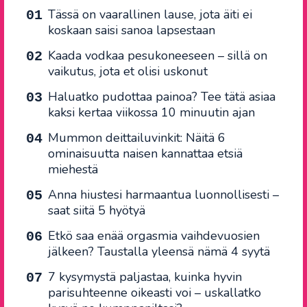
Tässä on vaarallinen lause, jota äiti ei
koskaan saisi sanoa lapsestaan
Kaada vodkaa pesukoneeseen – sillä on
vaikutus, jota et olisi uskonut
Haluatko pudottaa painoa? Tee tätä asiaa
kaksi kertaa viikossa 10 minuutin ajan
Mummon deittailuvinkit: Näitä 6
ominaisuutta naisen kannattaa etsiä
miehestä
Anna hiustesi harmaantua luonnollisesti –
saat siitä 5 hyötyä
Etkö saa enää orgasmia vaihdevuosien
jälkeen? Taustalla yleensä nämä 4 syytä
7 kysymystä paljastaa, kuinka hyvin
parisuhteenne oikeasti voi – uskallatko