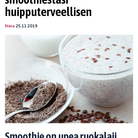
huipputerveellisen
Niina
25.11.2019
Smoothie on upea ruokalaji,