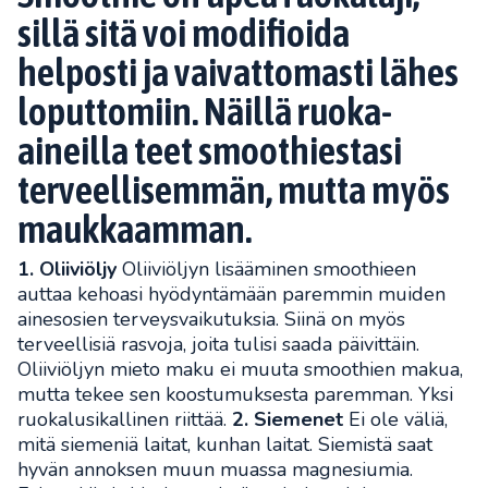
sillä sitä voi modifioida
helposti ja vaivattomasti lähes
loputtomiin. Näillä ruoka-
aineilla teet smoothiestasi
terveellisemmän, mutta myös
maukkaamman.
1. Oliiviöljy
Oliiviöljyn lisääminen smoothieen
auttaa kehoasi hyödyntämään paremmin muiden
ainesosien terveysvaikutuksia. Siinä on myös
terveellisiä rasvoja, joita tulisi saada päivittäin.
Oliiviöljyn mieto maku ei muuta smoothien makua,
mutta tekee sen koostumuksesta paremman. Yksi
ruokalusikallinen riittää.
2. Siemenet
Ei ole väliä,
mitä siemeniä laitat, kunhan laitat. Siemistä saat
hyvän annoksen muun muassa magnesiumia.