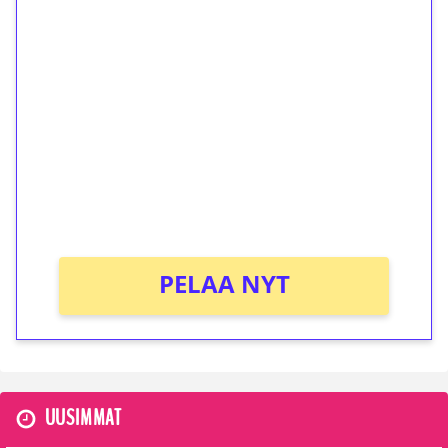
1€ = 10€ arvosta
ilmaiskierroksia ilman
kierrätystä!
Talleta 1€
Saat heti 50 ilmaiskierrosta Tuohi 1000 -
peliin (arvo 0,20€ per kierros)!
Ei kierrätysvaatimusta!
PELAA NYT
UUSIMMAT