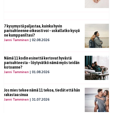
7 kysymystä paljastaa, kuinka hyvin
parisuhteenne oikeasti voi – uskallatko kysyä
ne kumppaniltasi?
Janni Tamminen
|
02.08.2026
Nämä 11 kodin esinettä kertovat hyvästä
parisuhteesta – löytyvätkö nämä myös teidän
kotoanne?
Janni Tamminen
|
01.08.2026
Jos mies tekee nämä 11 tekoa, tiedät että hän
rakastaa sinua
Janni Tamminen
|
31.07.2026