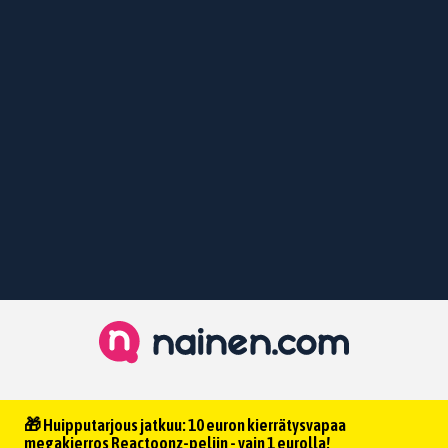
🎁 Huipputarjous jatkuu: 10 euron kierrätysvapaa
megakierros Reactoonz-peliin - vain 1 eurolla!