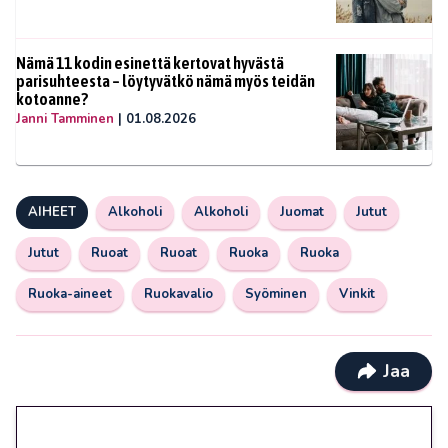
Nämä 11 kodin esinettä kertovat hyvästä
parisuhteesta – löytyvätkö nämä myös teidän
kotoanne?
Janni Tamminen
|
01.08.2026
AIHEET
Alkoholi
Alkoholi
Juomat
Jutut
Jutut
Ruoat
Ruoat
Ruoka
Ruoka
Ruoka-aineet
Ruokavalio
Syöminen
Vinkit
Jaa
🎁 Huipputarjous jatkuu: 10