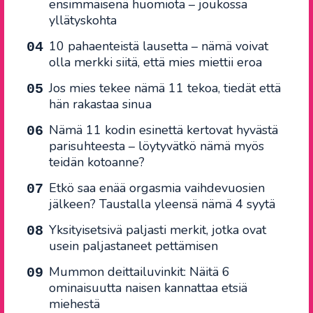
ensimmäisenä huomiota – joukossa
yllätyskohta
10 pahaenteistä lausetta – nämä voivat
olla merkki siitä, että mies miettii eroa
Jos mies tekee nämä 11 tekoa, tiedät että
hän rakastaa sinua
Nämä 11 kodin esinettä kertovat hyvästä
parisuhteesta – löytyvätkö nämä myös
teidän kotoanne?
Etkö saa enää orgasmia vaihdevuosien
jälkeen? Taustalla yleensä nämä 4 syytä
Yksityisetsivä paljasti merkit, jotka ovat
usein paljastaneet pettämisen
Mummon deittailuvinkit: Näitä 6
ominaisuutta naisen kannattaa etsiä
miehestä