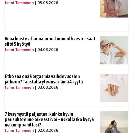
Janni Tamminen
|
05.08.2026
Anna hiustesi harmaantua luonnollisesti – saat
siitä 5 hyötyä
Janni Tamminen
|
04.08.2026
Etkö saa enää orgasmia vaihdevuosien
jälkeen? Taustalla yleensä nämä 4 syytä
Janni Tamminen
|
03.08.2026
7 kysymystä paljastaa, kuinka hyvin
parisuhteenne oikeasti voi – uskallatko kysyä
ne kumppaniltasi?
Janni Tamminen
|
02.08.2026