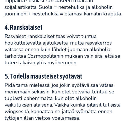
dippailla sushiasi runsaaseen määrään
soijakastiketta. Suola = nestehukka ja alkoholin
juominen + nestehukka = elämäsi kamalin krapula.
4. Ranskalaiset
Rasvaiset ranskalaiset taas voivat tuntua
houkuttelevalta ajatukselta, mutta rasvakerros
vatsassa ennen kuin lähdet juomaan alkoholia
tarkoittaa Cosmopolitanin mukaan vain sitä, että se
tulee takaisin ylös myöhemmin.
5. Todella mausteiset syötävät
Pidä tämä mielessä: jos jokin syötävä saa vatsasi
menemään sekaisin, kun olet selvänä, tuntuu se
tuplasti pahemmalta, kun olet alkoholin
vaikutuksen alaisena. Vaikka kuinka pitäisit tulisista
wingsesitä, kannattaa ne jättää syömättä ennen
tyttöjen illan viettoa yöelämässä.