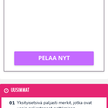
euron kierrätysvapaa
megakierros Reactoonz-
peliin – vain 1 eurolla!
Peli: Reactoonz
Vain uusille asiakkaille!
PELAA NYT
UUSIMMAT
Yksityisetsivä paljasti merkit, jotka ovat