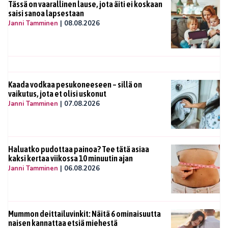
Tässä on vaarallinen lause, jota äiti ei koskaan
saisi sanoa lapsestaan
Janni Tamminen
|
08.08.2026
Kaada vodkaa pesukoneeseen – sillä on
vaikutus, jota et olisi uskonut
Janni Tamminen
|
07.08.2026
Haluatko pudottaa painoa? Tee tätä asiaa
kaksi kertaa viikossa 10 minuutin ajan
Janni Tamminen
|
06.08.2026
Mummon deittailuvinkit: Näitä 6 ominaisuutta
naisen kannattaa etsiä miehestä