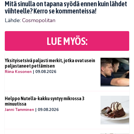
Mitä sinulla on tapana syödä ennen kuin lähdet
viihteelle? Kerro se kommenteissa!
Lähde:
Cosmopolitan
LUE MYÖS:
Yksityisetsivä paljasti merkit, jotka ovat usein
paljastaneet pettämisen
Riina Kosonen
|
09.08.2026
Helppo Nutella-kakku syntyy mikrossa 3
minuutissa
Janni Tamminen
|
09.08.2026