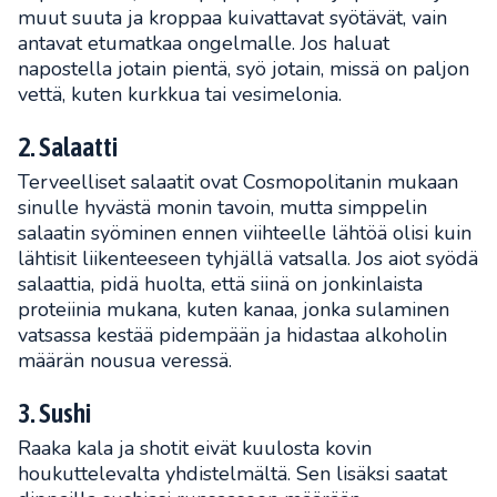
muut suuta ja kroppaa kuivattavat syötävät, vain
antavat etumatkaa ongelmalle. Jos haluat
napostella jotain pientä, syö jotain, missä on paljon
vettä, kuten kurkkua tai vesimelonia.
2. Salaatti
Terveelliset salaatit ovat Cosmopolitanin mukaan
sinulle hyvästä monin tavoin, mutta simppelin
salaatin syöminen ennen viihteelle lähtöä olisi kuin
lähtisit liikenteeseen tyhjällä vatsalla. Jos aiot syödä
salaattia, pidä huolta, että siinä on jonkinlaista
proteiinia mukana, kuten kanaa, jonka sulaminen
vatsassa kestää pidempään ja hidastaa alkoholin
määrän nousua veressä.
3. Sushi
Raaka kala ja shotit eivät kuulosta kovin
houkuttelevalta yhdistelmältä. Sen lisäksi saatat