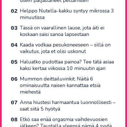
usein paljastaneet pettämisen
Helppo Nutella-kakku syntyy mikrossa 3
minuutissa
Tässä on vaarallinen lause, jota äiti ei
koskaan saisi sanoa lapsestaan
Kaada vodkaa pesukoneeseen – sillä on
vaikutus, jota et olisi uskonut
Haluatko pudottaa painoa? Tee tätä asiaa
kaksi kertaa viikossa 10 minuutin ajan
Mummon deittailuvinkit: Näitä 6
ominaisuutta naisen kannattaa etsiä
miehestä
Anna hiustesi harmaantua luonnollisesti –
saat siitä 5 hyötyä
Etkö saa enää orgasmia vaihdevuosien
jälkeen? Taustalla yleensä nämä 4 syytä