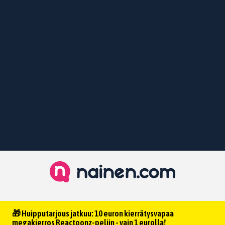
🎁 Huipputarjous jatkuu: 10 euron kierrätysvapaa
megakierros Reactoonz-peliin - vain 1 eurolla!