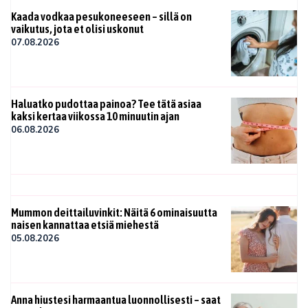
Kaada vodkaa pesukoneeseen – sillä on
vaikutus, jota et olisi uskonut
07.08.2026
Haluatko pudottaa painoa? Tee tätä asiaa
kaksi kertaa viikossa 10 minuutin ajan
06.08.2026
Mummon deittailuvinkit: Näitä 6 ominaisuutta
naisen kannattaa etsiä miehestä
05.08.2026
Anna hiustesi harmaantua luonnollisesti – saat