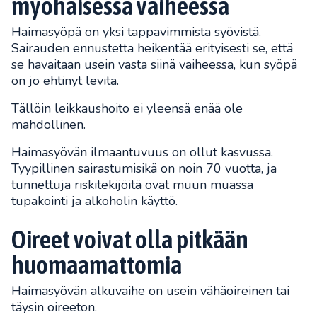
myöhäisessä vaiheessa
Haimasyöpä on yksi tappavimmista syövistä.
Sairauden ennustetta heikentää erityisesti se, että
se havaitaan usein vasta siinä vaiheessa, kun syöpä
on jo ehtinyt levitä.
Tällöin leikkaushoito ei yleensä enää ole
mahdollinen.
Haimasyövän ilmaantuvuus on ollut kasvussa.
Tyypillinen sairastumisikä on noin 70 vuotta, ja
tunnettuja riskitekijöitä ovat muun muassa
tupakointi ja alkoholin käyttö.
Oireet voivat olla pitkään
huomaamattomia
Haimasyövän alkuvaihe on usein vähäoireinen tai
täysin oireeton.