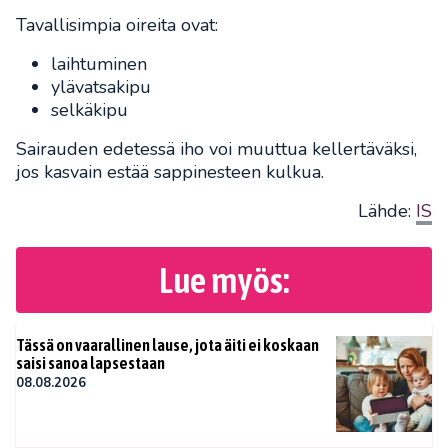
Tavallisimpia oireita ovat:
laihtuminen
ylävatsakipu
selkäkipu
Sairauden edetessä iho voi muuttua kellertäväksi,
jos kasvain estää sappinesteen kulkua.
Lähde:
IS
Lue myös:
Tässä on vaarallinen lause, jota äiti ei koskaan
saisi sanoa lapsestaan
08.08.2026