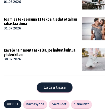
01.08.2026
Jos mies tekee nämä 11 tekoa, tiedät että hän
rakastaa sinua
31.07.2026
Kävele näin monta askelta, jos haluat laihtua
yhden kilon
30.07.2026
Lataa lisää
AIHEET
haimasyöpä
Sairaudet
Sairaudet