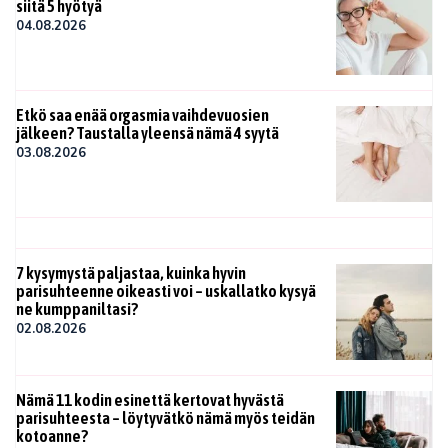
siitä 5 hyötyä
04.08.2026
Etkö saa enää orgasmia vaihdevuosien
jälkeen? Taustalla yleensä nämä 4 syytä
03.08.2026
7 kysymystä paljastaa, kuinka hyvin
parisuhteenne oikeasti voi – uskallatko kysyä
ne kumppaniltasi?
02.08.2026
Nämä 11 kodin esinettä kertovat hyvästä
parisuhteesta – löytyvätkö nämä myös teidän
kotoanne?