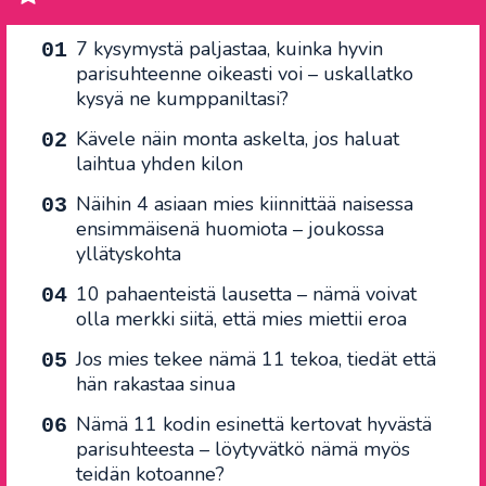
7 kysymystä paljastaa, kuinka hyvin
parisuhteenne oikeasti voi – uskallatko
kysyä ne kumppaniltasi?
Kävele näin monta askelta, jos haluat
laihtua yhden kilon
Näihin 4 asiaan mies kiinnittää naisessa
ensimmäisenä huomiota – joukossa
yllätyskohta
10 pahaenteistä lausetta – nämä voivat
olla merkki siitä, että mies miettii eroa
Jos mies tekee nämä 11 tekoa, tiedät että
hän rakastaa sinua
Nämä 11 kodin esinettä kertovat hyvästä
parisuhteesta – löytyvätkö nämä myös
teidän kotoanne?