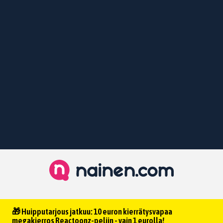
🎁 Huipputarjous jatkuu: 10 euron kierrätysvapaa
megakierros Reactoonz-peliin - vain 1 eurolla!