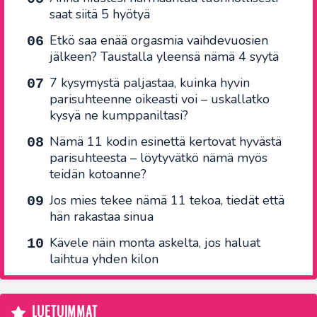
saat siitä 5 hyötyä
Etkö saa enää orgasmia vaihdevuosien
jälkeen? Taustalla yleensä nämä 4 syytä
7 kysymystä paljastaa, kuinka hyvin
parisuhteenne oikeasti voi – uskallatko
kysyä ne kumppaniltasi?
Nämä 11 kodin esinettä kertovat hyvästä
parisuhteesta – löytyvätkö nämä myös
teidän kotoanne?
Jos mies tekee nämä 11 tekoa, tiedät että
hän rakastaa sinua
Kävele näin monta askelta, jos haluat
laihtua yhden kilon
LUETUIMMAT