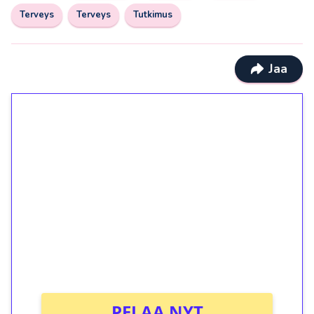
Terveys
Terveys
Tutkimus
Jaa
1€ = 10€ arvosta
ilmaiskierroksia ilman
kierrätystä!
Talleta 1€
Saat heti 50 ilmaiskierrosta Tuohi 1000 -
peliin (arvo 0,20€ per kierros)!
Ei kierrätysvaatimusta!
PELAA NYT