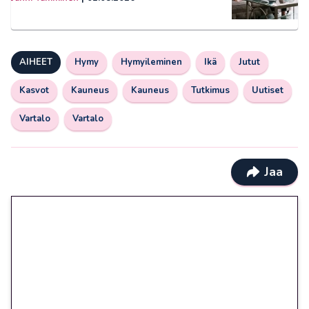
AIHEET
Hymy
Hymyileminen
Ikä
Jutut
Kasvot
Kauneus
Kauneus
Tutkimus
Uutiset
Vartalo
Vartalo
Jaa
🎁 Huipputarjous jatkuu: 10
euron kierrätysvapaa
megakierros Reactoonz-
peliin – vain 1 eurolla!