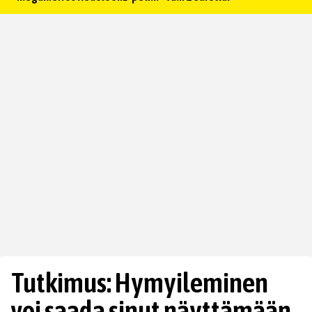
Tutkimus: Hymyileminen
voi saada sinut näyttämään