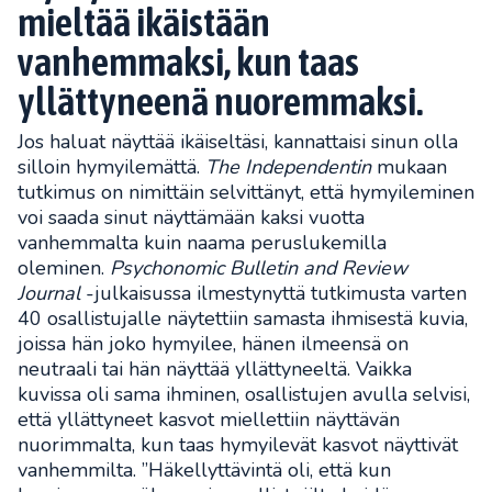
mieltää ikäistään
vanhemmaksi, kun taas
yllättyneenä nuoremmaksi.
Jos haluat näyttää ikäiseltäsi, kannattaisi sinun olla
silloin hymyilemättä.
The Independentin
mukaan
tutkimus on nimittäin selvittänyt, että hymyileminen
voi saada sinut näyttämään kaksi vuotta
vanhemmalta kuin naama peruslukemilla
oleminen.
Psychonomic Bulletin and Review
Journal
-julkaisussa ilmestynyttä tutkimusta varten
40 osallistujalle näytettiin samasta ihmisestä kuvia,
joissa hän joko hymyilee, hänen ilmeensä on
neutraali tai hän näyttää yllättyneeltä. Vaikka
kuvissa oli sama ihminen, osallistujen avulla selvisi,
että yllättyneet kasvot miellettiin näyttävän
nuorimmalta, kun taas hymyilevät kasvot näyttivät
vanhemmilta. ”Häkellyttävintä oli, että kun