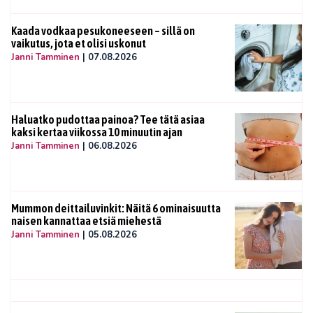
Kaada vodkaa pesukoneeseen – sillä on
vaikutus, jota et olisi uskonut
Janni Tamminen
|
07.08.2026
Haluatko pudottaa painoa? Tee tätä asiaa
kaksi kertaa viikossa 10 minuutin ajan
Janni Tamminen
|
06.08.2026
Mummon deittailuvinkit: Näitä 6 ominaisuutta
naisen kannattaa etsiä miehestä
Janni Tamminen
|
05.08.2026