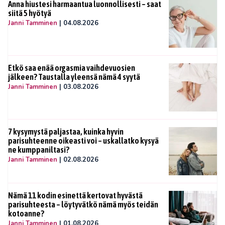
Anna hiustesi harmaantua luonnollisesti – saat
siitä 5 hyötyä
Janni Tamminen
|
04.08.2026
Etkö saa enää orgasmia vaihdevuosien
jälkeen? Taustalla yleensä nämä 4 syytä
Janni Tamminen
|
03.08.2026
7 kysymystä paljastaa, kuinka hyvin
parisuhteenne oikeasti voi – uskallatko kysyä
ne kumppaniltasi?
Janni Tamminen
|
02.08.2026
Nämä 11 kodin esinettä kertovat hyvästä
parisuhteesta – löytyvätkö nämä myös teidän
kotoanne?
Janni Tamminen
|
01.08.2026