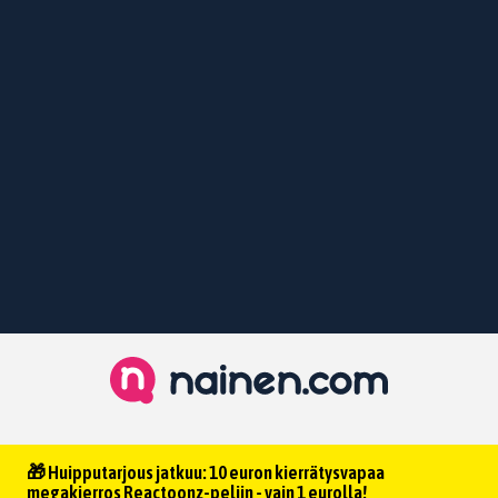
🎁 Huipputarjous jatkuu: 10 euron kierrätysvapaa
megakierros Reactoonz-peliin - vain 1 eurolla!