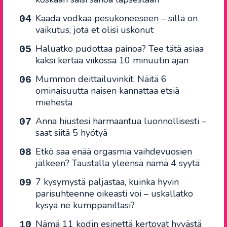
Kaada vodkaa pesukoneeseen – sillä on
vaikutus, jota et olisi uskonut
Haluatko pudottaa painoa? Tee tätä asiaa
kaksi kertaa viikossa 10 minuutin ajan
Mummon deittailuvinkit: Näitä 6
ominaisuutta naisen kannattaa etsiä
miehestä
Anna hiustesi harmaantua luonnollisesti –
saat siitä 5 hyötyä
Etkö saa enää orgasmia vaihdevuosien
jälkeen? Taustalla yleensä nämä 4 syytä
7 kysymystä paljastaa, kuinka hyvin
parisuhteenne oikeasti voi – uskallatko
kysyä ne kumppaniltasi?
Nämä 11 kodin esinettä kertovat hyvästä