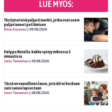
LUE MYÖS:
Yksityisetsivä paljasti merkit, jotka ovat usein
paljastaneet pettämisen
Riina Kosonen
|
09.08.2026
Helppo Nutella-kakku syntyy mikrossa 3
minuutissa
Janni Tamminen
|
09.08.2026
Tässä on vaarallinen lause, jota äiti ei koskaan
saisi sanoa lapsestaan
Janni Tamminen
|
08.08.2026