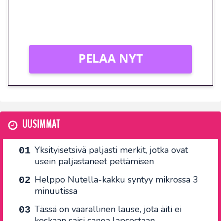
Peli: Reactoonz
Vain uusille asiakkaille!
PELAA NYT
UUSIMMAT
Yksityisetsivä paljasti merkit, jotka ovat
usein paljastaneet pettämisen
Helppo Nutella-kakku syntyy mikrossa 3
minuutissa
Tässä on vaarallinen lause, jota äiti ei
koskaan saisi sanoa lapsestaan