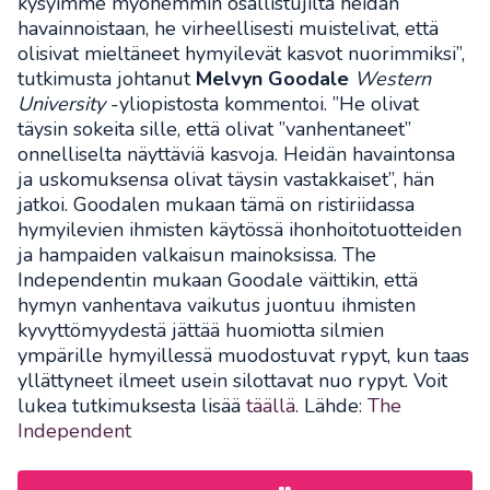
kysyimme myöhemmin osallistujilta heidän
havainnoistaan, he virheellisesti muistelivat, että
olisivat mieltäneet hymyilevät kasvot nuorimmiksi”,
tutkimusta johtanut
Melvyn Goodale
Western
University
-yliopistosta kommentoi. ”He olivat
täysin sokeita sille, että olivat ”vanhentaneet”
onnelliselta näyttäviä kasvoja. Heidän havaintonsa
ja uskomuksensa olivat täysin vastakkaiset”, hän
jatkoi. Goodalen mukaan tämä on ristiriidassa
hymyilevien ihmisten käytössä ihonhoitotuotteiden
ja hampaiden valkaisun mainoksissa. The
Independentin mukaan Goodale väittikin, että
hymyn vanhentava vaikutus juontuu ihmisten
kyvyttömyydestä jättää huomiotta silmien
ympärille hymyillessä muodostuvat rypyt, kun taas
yllättyneet ilmeet usein silottavat nuo rypyt. Voit
lukea tutkimuksesta lisää
täällä
. Lähde:
The
Independent