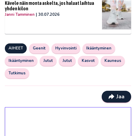
Kävele näin monta askelta, jos haluat laihtua
yhden kilon
Janni Tamminen
|
30.07.2026
AIHEET
Geenit
Hyvinvointi
Ikääntyminen
Ikääntyminen
Jutut
Jutut
Kasvot
Kauneus
Tutkimus
Jaa
1€ = 10€ arvosta
ilmaiskierroksia ilman