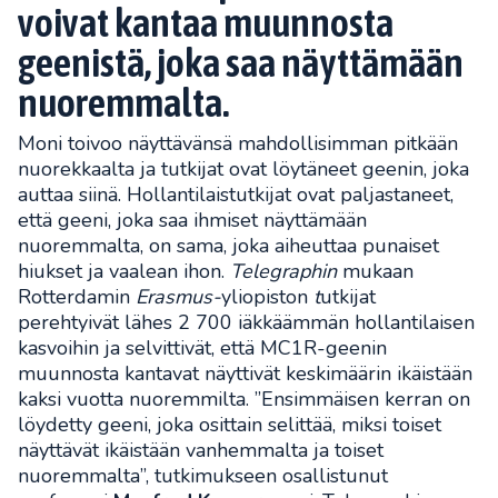
voivat kantaa muunnosta
geenistä, joka saa näyttämään
nuoremmalta.
Moni toivoo näyttävänsä mahdollisimman pitkään
nuorekkaalta ja tutkijat ovat löytäneet geenin, joka
auttaa siinä. Hollantilaistutkijat ovat paljastaneet,
että geeni, joka saa ihmiset näyttämään
nuoremmalta, on sama, joka aiheuttaa punaiset
hiukset ja vaalean ihon.
Telegraphin
mukaan
Rotterdamin
Erasmus-
yliopiston
t
utkijat
perehtyivät lähes 2 700 iäkkäämmän hollantilaisen
kasvoihin ja selvittivät, että MC1R-geenin
muunnosta kantavat näyttivät keskimäärin ikäistään
kaksi vuotta nuoremmilta. ”Ensimmäisen kerran on
löydetty geeni, joka osittain selittää, miksi toiset
näyttävät ikäistään vanhemmalta ja toiset
nuoremmalta”, tutkimukseen osallistunut