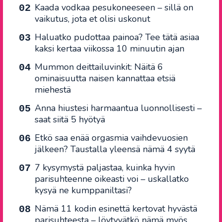
Kaada vodkaa pesukoneeseen – sillä on
vaikutus, jota et olisi uskonut
Haluatko pudottaa painoa? Tee tätä asiaa
kaksi kertaa viikossa 10 minuutin ajan
Mummon deittailuvinkit: Näitä 6
ominaisuutta naisen kannattaa etsiä
miehestä
Anna hiustesi harmaantua luonnollisesti –
saat siitä 5 hyötyä
Etkö saa enää orgasmia vaihdevuosien
jälkeen? Taustalla yleensä nämä 4 syytä
7 kysymystä paljastaa, kuinka hyvin
parisuhteenne oikeasti voi – uskallatko
kysyä ne kumppaniltasi?
Nämä 11 kodin esinettä kertovat hyvästä
parisuhteesta – löytyvätkö nämä myös