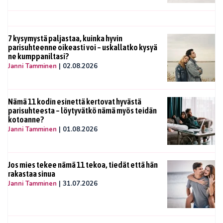
7 kysymystä paljastaa, kuinka hyvin
parisuhteenne oikeasti voi – uskallatko kysyä
ne kumppaniltasi?
Janni Tamminen
|
02.08.2026
Nämä 11 kodin esinettä kertovat hyvästä
parisuhteesta – löytyvätkö nämä myös teidän
kotoanne?
Janni Tamminen
|
01.08.2026
Jos mies tekee nämä 11 tekoa, tiedät että hän
rakastaa sinua
Janni Tamminen
|
31.07.2026