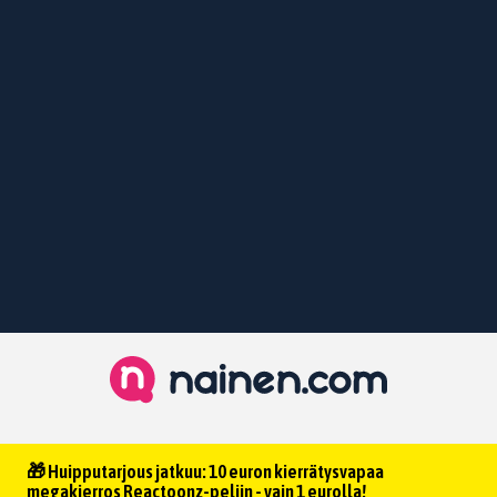
🎁 Huipputarjous jatkuu: 10 euron kierrätysvapaa
megakierros Reactoonz-peliin - vain 1 eurolla!