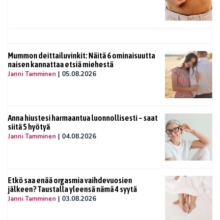
Mummon deittailuvinkit: Näitä 6 ominaisuutta
naisen kannattaa etsiä miehestä
Janni Tamminen
|
05.08.2026
Anna hiustesi harmaantua luonnollisesti – saat
siitä 5 hyötyä
Janni Tamminen
|
04.08.2026
Etkö saa enää orgasmia vaihdevuosien
jälkeen? Taustalla yleensä nämä 4 syytä
Janni Tamminen
|
03.08.2026