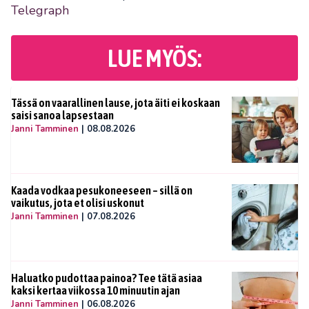
Telegraph
LUE MYÖS:
Tässä on vaarallinen lause, jota äiti ei koskaan
saisi sanoa lapsestaan
Janni Tamminen
|
08.08.2026
Kaada vodkaa pesukoneeseen – sillä on
vaikutus, jota et olisi uskonut
Janni Tamminen
|
07.08.2026
Haluatko pudottaa painoa? Tee tätä asiaa
kaksi kertaa viikossa 10 minuutin ajan
Janni Tamminen
|
06.08.2026