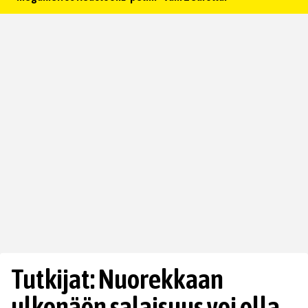
Tutkijat: Nuorekkaan
ulkonäön salaisuus voi olla