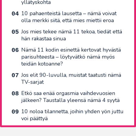
yllätyskohta
10 pahaenteistä lausetta – nämä voivat
olla merkki siitä, että mies miettii eroa
Jos mies tekee nämä 11 tekoa, tiedät että
hän rakastaa sinua
Nämä 11 kodin esinettä kertovat hyvästä
parisuhteesta – löytyvätkö nämä myös
teidän kotoanne?
Jos elit 90-luvulla, muistat taatusti nämä
TV-sarjat
Etkö saa enää orgasmia vaihdevuosien
jälkeen? Taustalla yleensä nämä 4 syytä
10 noloa tilannetta, joihin yhden yön juttu
voi päättyä