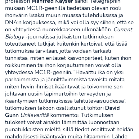
professori
Manfred Kayser
sanoi. Telegraphin
mukaan MC1R-geenillä tiedetään olevan rooli
ihonvärin lisäksi muun muassa tulehduksissa ja
DNA:n korjauksessa, mikä voi olla syy siihen, että se
on yhteydessä nuorekkaaseen ulkonäköön.
Current
Biology
-journalissa julkaistun tutkimuksen
toteuttaneet tutkijat kuitenkin kertoivat, että lisää
tutkimuksia tarvitaan, jotta voidaan tarkasti
tunnistaa, miten erilaiset kasvonpiirteet, kuten ihon
roikkuminen tai ihon korjautuminen voivat olla
yhteydessä MC1R-geeniin. ”Havaittu ikä on yksi
parhaimmista ja jännittävimmistä tavoista mitata,
miten hyvin ihmiset ikääntyvät ja toivomme sen
johtavan uusiin läpimurtoihin terveyden ja
ikääntymisen tutkimuksissa lähitulevaisuudessa”,
tutkimuksen tekoon osallistunut tohtori
David
Gunn
Unileveriltä
kommentoi. Tutkimuksen
tulokset voivat ainakin lämmittää luonnostaan
punatukkaisten mieltä, sillä tiedot osoittavat heidän
mahdollisesti ikääntyvän muita hitaammin. Lähde: