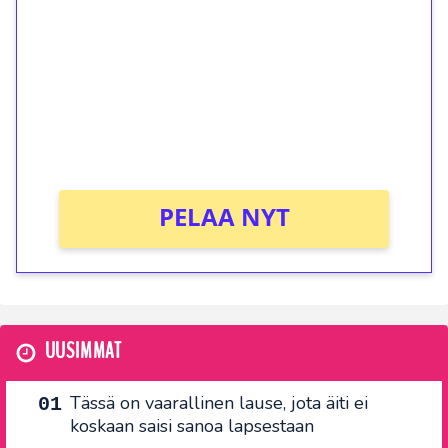
kierrätystä!
Talleta 1€
Saat heti 50 ilmaiskierrosta Tuohi 1000 -
peliin (arvo 0,20€ per kierros)!
Ei kierrätysvaatimusta!
PELAA NYT
UUSIMMAT
Tässä on vaarallinen lause, jota äiti ei
koskaan saisi sanoa lapsestaan