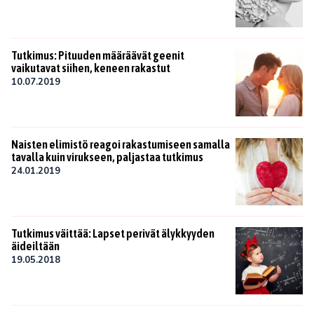
Tutkimus: Pituuden määräävät geenit
vaikutavat siihen, keneen rakastut
10.07.2019
Naisten elimistö reagoi rakastumiseen samalla
tavalla kuin virukseen, paljastaa tutkimus
24.01.2019
Tutkimus väittää: Lapset perivät älykkyyden
äideiltään
19.05.2018