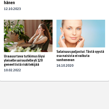
hänen
12.10.2023
Salaisuus paljastui: Tästä syystä
osa naisista ei vaikuta
Uraauurtava tutkimus löysi
vanhenevan
yleiselle sairaudelle yli 120
geneettistä riskitekijää
16.10.2020
10.02.2022