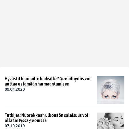
Hyvästit harmaille hiuksille? Geenilöydös voi
auttaa estämään harmaantumisen
09.04.2020
Tutkijat: Nuorekkaan ulkonäön salaisuus voi
olla tietyssä geenissä
07.10.2019