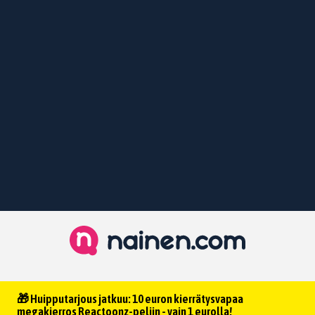
🎁 Huipputarjous jatkuu: 10 euron kierrätysvapaa
megakierros Reactoonz-peliin - vain 1 eurolla!