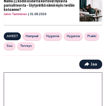
Nämä 11 kodin esinettä kertovat hyvästä
parisuhteesta – löytyvätkö nämä myös teidän
kotoanne?
Janni Tamminen
|
01.08.2026
AIHEET
Hampaat
Hygienia
Hygienia
Plakki
Suu
Terveys
Jaa
🎁 Huipputarjous jatkuu: 10
euron kierrätysvapaa
megakierros Reactoonz-
peliin – vain 1 eurolla!