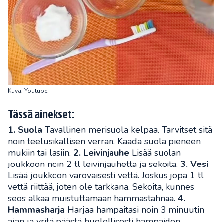
Kuva: Youtube
Tässä ainekset:
1. Suola
Tavallinen merisuola kelpaa. Tarvitset sitä
noin teelusikallisen verran. Kaada suola pieneen
mukiin tai lasiin.
2. Leivinjauhe
Lisää suolan
joukkoon noin 2 tl leivinjauhetta ja sekoita.
3. Vesi
Lisää joukkoon varovaisesti vettä. Joskus jopa 1 tl
vettä riittää, joten ole tarkkana. Sekoita, kunnes
seos alkaa muistuttamaan hammastahnaa.
4.
Hammasharja
Harjaa hampaitasi noin 3 minuutin
ajan ja yritä päästä huolellisesti hampaiden