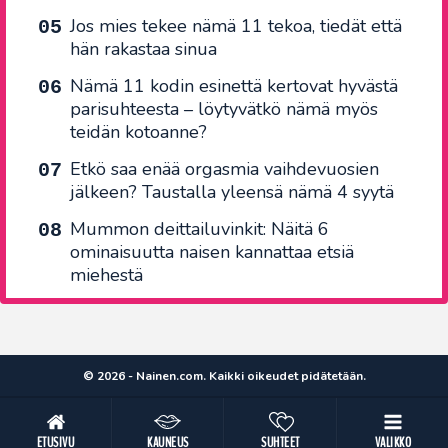
Jos mies tekee nämä 11 tekoa, tiedät että
hän rakastaa sinua
Nämä 11 kodin esinettä kertovat hyvästä
parisuhteesta – löytyvätkö nämä myös
teidän kotoanne?
Etkö saa enää orgasmia vaihdevuosien
jälkeen? Taustalla yleensä nämä 4 syytä
Mummon deittailuvinkit: Näitä 6
ominaisuutta naisen kannattaa etsiä
miehestä
© 2026 - Nainen.com. Kaikki oikeudet pidätetään.
ETUSIVU
KAUNEUS
SUHTEET
VALIKKO