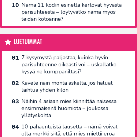
Nämä 11 kodin esinettä kertovat hyvästä
parisuhteesta – löytyvätkö nämä myös
teidän kotoanne?
LUETUIMMAT
7 kysymystä paljastaa, kuinka hyvin
parisuhteenne oikeasti voi – uskallatko
kysyä ne kumppaniltasi?
Kävele näin monta askelta, jos haluat
laihtua yhden kilon
Näihin 4 asiaan mies kiinnittää naisessa
ensimmäisenä huomiota – joukossa
yllätyskohta
10 pahaenteistä lausetta – nämä voivat
olla merkki siitä, että mies miettii eroa