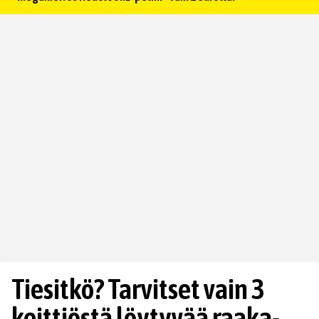
Tiesitkö? Tarvitset vain 3
keittiöstä löytyvää raaka-