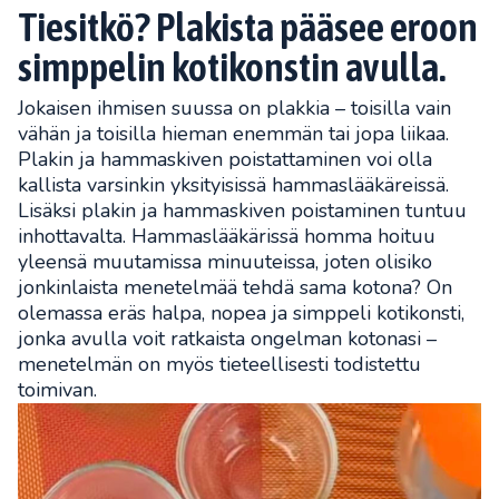
Tiesitkö? Plakista pääsee eroon
simppelin kotikonstin avulla.
Jokaisen ihmisen suussa on plakkia – toisilla vain
vähän ja toisilla hieman enemmän tai jopa liikaa.
Plakin ja hammaskiven poistattaminen voi olla
kallista varsinkin yksityisissä hammaslääkäreissä.
Lisäksi plakin ja hammaskiven poistaminen tuntuu
inhottavalta. Hammaslääkärissä homma hoituu
yleensä muutamissa minuuteissa, joten olisiko
jonkinlaista menetelmää tehdä sama kotona? On
olemassa eräs halpa, nopea ja simppeli kotikonsti,
jonka avulla voit ratkaista ongelman kotonasi –
menetelmän on myös tieteellisesti todistettu
toimivan.