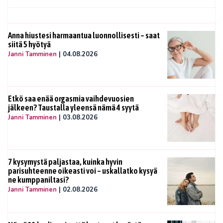
Anna hiustesi harmaantua luonnollisesti – saat
siitä 5 hyötyä
Janni Tamminen
|
04.08.2026
Etkö saa enää orgasmia vaihdevuosien
jälkeen? Taustalla yleensä nämä 4 syytä
Janni Tamminen
|
03.08.2026
7 kysymystä paljastaa, kuinka hyvin
parisuhteenne oikeasti voi – uskallatko kysyä
ne kumppaniltasi?
Janni Tamminen
|
02.08.2026