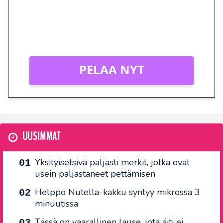
Peli: Reactoonz
Vain uusille asiakkaille!
PELAA NYT
UUSIMMAT
Yksityisetsivä paljasti merkit, jotka ovat
usein paljastaneet pettämisen
Helppo Nutella-kakku syntyy mikrossa 3
minuutissa
Tässä on vaarallinen lause, jota äiti ei