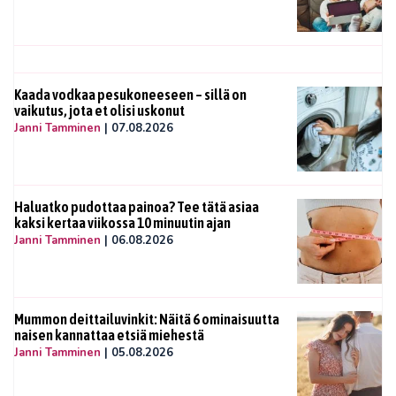
Kaada vodkaa pesukoneeseen – sillä on
vaikutus, jota et olisi uskonut
Janni Tamminen
|
07.08.2026
Haluatko pudottaa painoa? Tee tätä asiaa
kaksi kertaa viikossa 10 minuutin ajan
Janni Tamminen
|
06.08.2026
Mummon deittailuvinkit: Näitä 6 ominaisuutta
naisen kannattaa etsiä miehestä
Janni Tamminen
|
05.08.2026