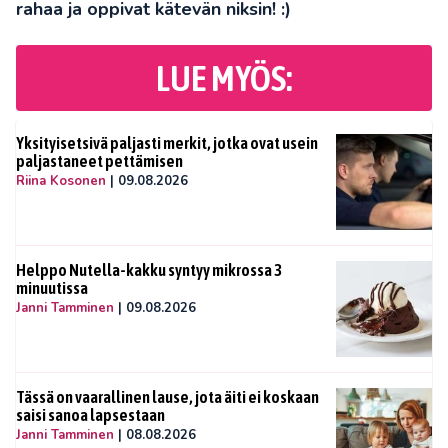
rahaa ja oppivat kätevän niksin! :)
LUE MYÖS:
Yksityisetsivä paljasti merkit, jotka ovat usein
paljastaneet pettämisen
Riina Kosonen
|
09.08.2026
Helppo Nutella-kakku syntyy mikrossa 3
minuutissa
Janni Tamminen
|
09.08.2026
Tässä on vaarallinen lause, jota äiti ei koskaan
saisi sanoa lapsestaan
Janni Tamminen
|
08.08.2026