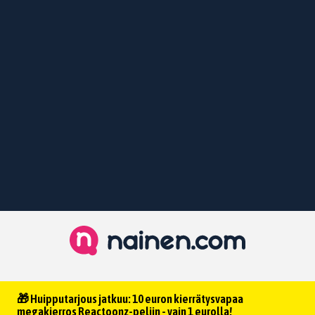
🎁 Huipputarjous jatkuu: 10 euron kierrätysvapaa
megakierros Reactoonz-peliin - vain 1 eurolla!