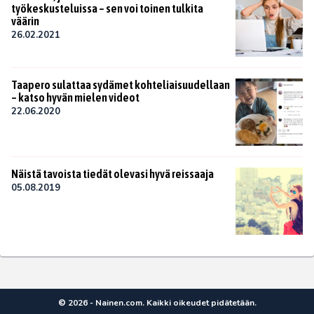
työkeskusteluissa – sen voi toinen tulkita
väärin
26.02.2021
Taapero sulattaa sydämet kohteliaisuudellaan
– katso hyvän mielen videot
22.06.2020
Näistä tavoista tiedät olevasi hyvä reissaaja
05.08.2019
© 2026 - Nainen.com. Kaikki oikeudet pidätetään.