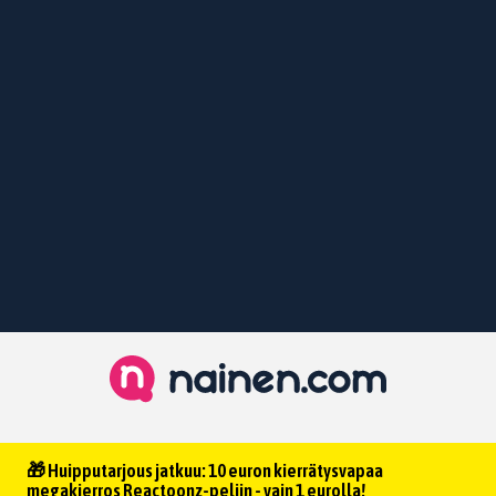
🎁 Huipputarjous jatkuu: 10 euron kierrätysvapaa
megakierros Reactoonz-peliin - vain 1 eurolla!