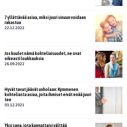
7 yllättävää asiaa, miksi juuri sinuun voidaan
rakastua
22.12.2022
Jos kuulet nämä kohteliaisuudet, ne ovat
oikeasti loukkauksia
26.09.2022
Hyvät tavat jäävät unholaan: Kymmenen
kohteliasta asiaa, joita ihmiset eivät enää juuri
tee
03.12.2021
Yksi sana, jota kannattaisi välttää