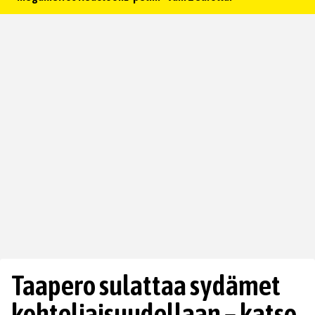
Taapero sulattaa sydämet
kohteliaisuudellaan – katso