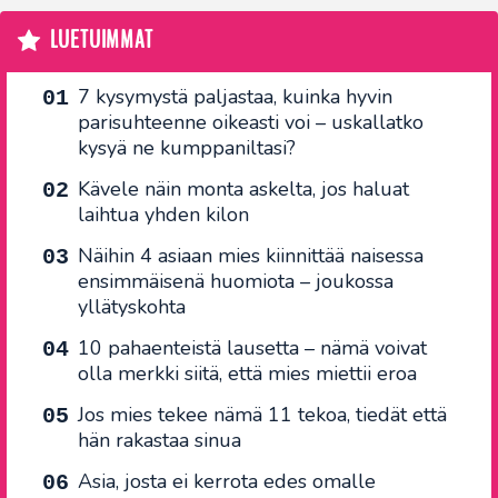
LUETUIMMAT
7 kysymystä paljastaa, kuinka hyvin
parisuhteenne oikeasti voi – uskallatko
kysyä ne kumppaniltasi?
Kävele näin monta askelta, jos haluat
laihtua yhden kilon
Näihin 4 asiaan mies kiinnittää naisessa
ensimmäisenä huomiota – joukossa
yllätyskohta
10 pahaenteistä lausetta – nämä voivat
olla merkki siitä, että mies miettii eroa
Jos mies tekee nämä 11 tekoa, tiedät että
hän rakastaa sinua
Asia, josta ei kerrota edes omalle