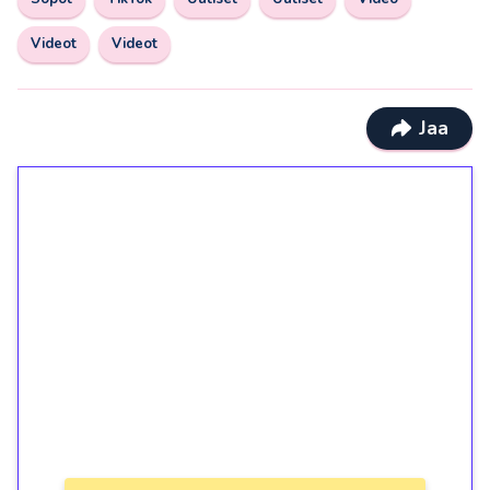
Videot
Videot
Jaa
1€ = 10€ arvosta
ilmaiskierroksia ilman
kierrätystä!
Talleta 1€
Saat heti 50 ilmaiskierrosta Tuohi 1000 -
peliin (arvo 0,20€ per kierros)!
Ei kierrätysvaatimusta!