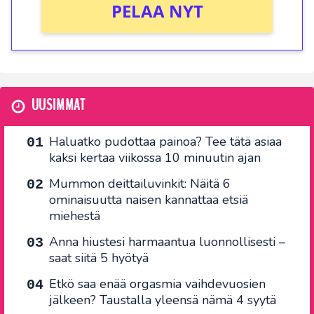
PELAA NYT
UUSIMMAT
Haluatko pudottaa painoa? Tee tätä asiaa
kaksi kertaa viikossa 10 minuutin ajan
Mummon deittailuvinkit: Näitä 6
ominaisuutta naisen kannattaa etsiä
miehestä
Anna hiustesi harmaantua luonnollisesti –
saat siitä 5 hyötyä
Etkö saa enää orgasmia vaihdevuosien
jälkeen? Taustalla yleensä nämä 4 syytä