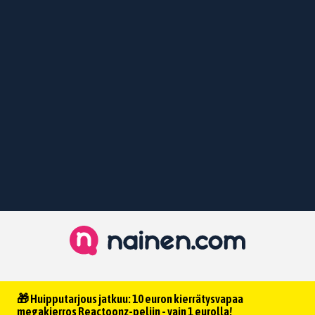
🎁 Huipputarjous jatkuu: 10 euron kierrätysvapaa
megakierros Reactoonz-peliin - vain 1 eurolla!