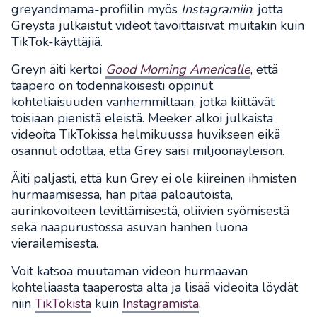
greyandmama-profiilin myös
Instagramiin
, jotta
Greysta julkaistut videot tavoittaisivat muitakin kuin
TikTok-käyttäjiä.
Greyn äiti kertoi
Good Morning Americalle
, että
taapero on todennäköisesti oppinut
kohteliaisuuden vanhemmiltaan, jotka kiittävät
toisiaan pienistä eleistä. Meeker alkoi julkaista
videoita TikTokissa helmikuussa huvikseen eikä
osannut odottaa, että Grey saisi miljoonayleisön.
Äiti paljasti, että kun Grey ei ole kiireinen ihmisten
hurmaamisessa, hän pitää paloautoista,
aurinkovoiteen levittämisestä, oliivien syömisestä
sekä naapurustossa asuvan hanhen luona
vierailemisesta.
Voit katsoa muutaman videon hurmaavan
kohteliaasta taaperosta alta ja lisää videoita löydät
niin
TikTokista
kuin
Instagramista
.