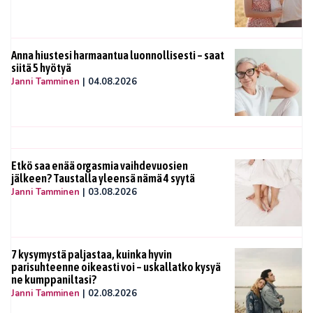
Anna hiustesi harmaantua luonnollisesti – saat
siitä 5 hyötyä
Janni Tamminen
|
04.08.2026
Etkö saa enää orgasmia vaihdevuosien
jälkeen? Taustalla yleensä nämä 4 syytä
Janni Tamminen
|
03.08.2026
7 kysymystä paljastaa, kuinka hyvin
parisuhteenne oikeasti voi – uskallatko kysyä
ne kumppaniltasi?
Janni Tamminen
|
02.08.2026