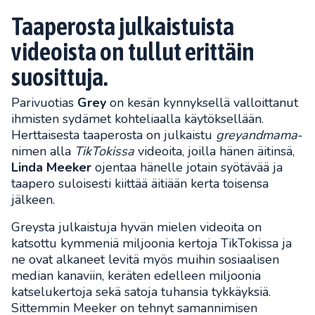
Taaperosta julkaistuista
videoista on tullut erittäin
suosittuja.
Parivuotias
Grey
on kesän kynnyksellä valloittanut
ihmisten sydämet kohteliaalla käytöksellään.
Herttaisesta taaperosta on julkaistu
greyandmama
-
nimen alla
TikTokissa
videoita, joilla hänen äitinsä,
Linda Meeker
ojentaa hänelle jotain syötävää ja
taapero suloisesti kiittää äitiään kerta toisensa
jälkeen.
Greysta julkaistuja hyvän mielen videoita on
katsottu kymmeniä miljoonia kertoja TikTokissa ja
ne ovat alkaneet levitä myös muihin sosiaalisen
median kanaviin, keräten edelleen miljoonia
katselukertoja sekä satoja tuhansia tykkäyksiä.
Sittemmin Meeker on tehnyt samannimisen