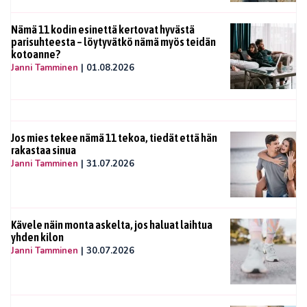
Nämä 11 kodin esinettä kertovat hyvästä
parisuhteesta – löytyvätkö nämä myös teidän
kotoanne?
Janni Tamminen
|
01.08.2026
Jos mies tekee nämä 11 tekoa, tiedät että hän
rakastaa sinua
Janni Tamminen
|
31.07.2026
Kävele näin monta askelta, jos haluat laihtua
yhden kilon
Janni Tamminen
|
30.07.2026