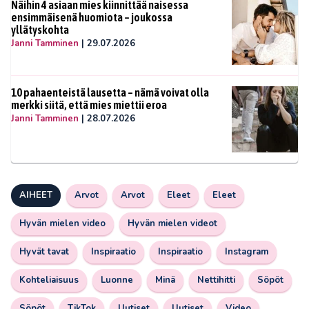
Näihin 4 asiaan mies kiinnittää naisessa
ensimmäisenä huomiota – joukossa
yllätyskohta
Janni Tamminen
|
29.07.2026
10 pahaenteistä lausetta – nämä voivat olla
merkki siitä, että mies miettii eroa
Janni Tamminen
|
28.07.2026
AIHEET
Arvot
Arvot
Eleet
Eleet
Hyvän mielen video
Hyvän mielen videot
Hyvät tavat
Inspiraatio
Inspiraatio
Instagram
Kohteliaisuus
Luonne
Minä
Nettihitti
Söpöt
Söpöt
TikTok
Uutiset
Uutiset
Video