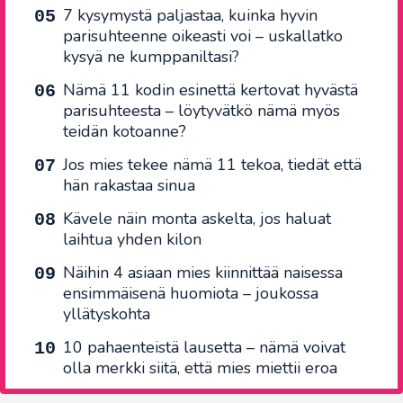
7 kysymystä paljastaa, kuinka hyvin
parisuhteenne oikeasti voi – uskallatko
kysyä ne kumppaniltasi?
Nämä 11 kodin esinettä kertovat hyvästä
parisuhteesta – löytyvätkö nämä myös
teidän kotoanne?
Jos mies tekee nämä 11 tekoa, tiedät että
hän rakastaa sinua
Kävele näin monta askelta, jos haluat
laihtua yhden kilon
Näihin 4 asiaan mies kiinnittää naisessa
ensimmäisenä huomiota – joukossa
yllätyskohta
10 pahaenteistä lausetta – nämä voivat
olla merkki siitä, että mies miettii eroa