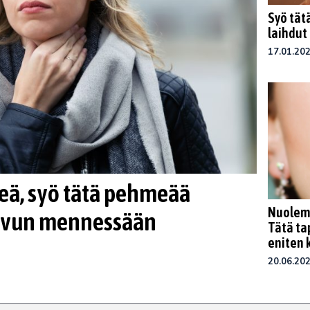
Syö tät
laihdut
17.01.20
peä, syö tätä pehmeää
Nuolema
 kivun mennessään
Tätä ta
eniten 
20.06.20