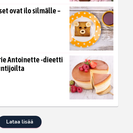
t ovat ilo silmälle –
e Antoinette -dieetti
ntijoilta
Lataa lisää