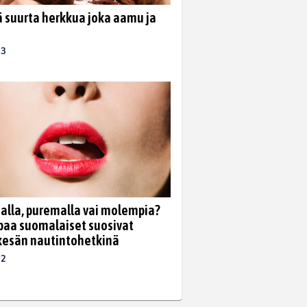
ä suurta herkkua joka aamu ja
23
lla, puremalla vai molempia?
paa suomalaiset suosivat
kesän nautintohetkinä
22