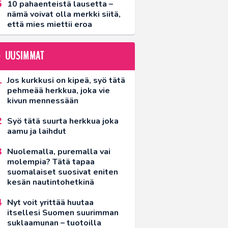
10 pahaenteistä lausetta –
nämä voivat olla merkki siitä,
että mies miettii eroa
UUSIMMAT
Jos kurkkusi on kipeä, syö tätä
pehmeää herkkua, joka vie
kivun mennessään
Syö tätä suurta herkkua joka
aamu ja laihdut
Nuolemalla, puremalla vai
molempia? Tätä tapaa
suomalaiset suosivat eniten
kesän nautintohetkinä
Nyt voit yrittää huutaa
itsellesi Suomen suurimman
suklaamunan – tuotoilla