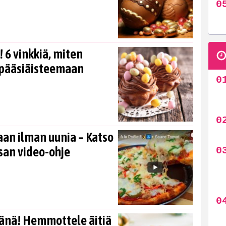
 6 vinkkiä, miten
 pääsiäisteemaan
aan ilman uunia – Katso
san video-ohje
vänä! Hemmottele äitiä